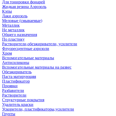
Для тонировки фонарей
Жидкая резина Аэрозоль
Кэпы
Лаки аэрозоль
Меловые (смываемые)
Металлик
Не металлик
Общего назначения
По пластику
Растворители,обезжириватели, усилители
Флуоресцентные аэрозоли
Хром
Вспомогательные материалы
Антисиликоны
Вспомогательные материалы на развес
Обезжириватель
Паста матирующяя
Пластификатор
Проявки
Разбавители
Растворители
Структурные покрытия
Удалитель краски
Ускорители, пластификаторы,усилители
Грунты