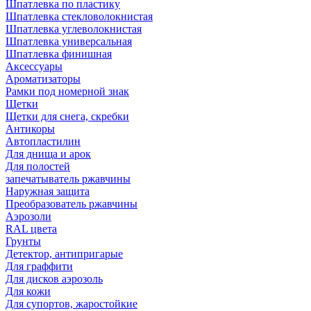
Шпатлевка по пластику
Шпатлевка стекловолокнистая
Шпатлевка углеволокнистая
Шпатлевка универсальная
Шпатлевка финишная
Аксессуары
Ароматизаторы
Рамки под номерной знак
Щетки
Щетки для снега, скребки
Антикоры
Автопластилин
Для днища и арок
Для полостей
запечатыватель ржавчины
Наружная защита
Преобразователь ржавчины
Аэрозоли
RAL цвета
Грунты
Детектор, антипригарые
Для граффити
Для дисков аэрозоль
Для кожи
Для супортов, жаростойкие