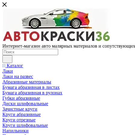
Интернет-магазин авто малярных материалов и сопутствующих
Каталог
Лаки
Лаки на развес
Абразивные материалы
Бумага абразивная в листах
Бумага абразивная в рулонах
Губки абразивные
Диски шлифовальные
Зачистные круги
Круги абразивные
Круги отрезные
Круги шлифовальные
Напильники