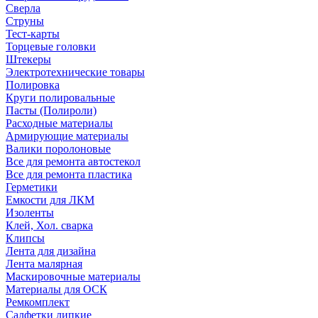
Сверла
Струны
Тест-карты
Торцевые головки
Штекеры
Электротехнические товары
Полировка
Круги полировальные
Пасты (Полироли)
Расходные материалы
Армирующие материалы
Валики поролоновые
Все для ремонта автостекол
Все для ремонта пластика
Герметики
Емкости для ЛКМ
Изоленты
Клей, Хол. сварка
Клипсы
Лента для дизайна
Лента малярная
Маскировочные материалы
Материалы для ОСК
Ремкомплект
Салфетки липкие