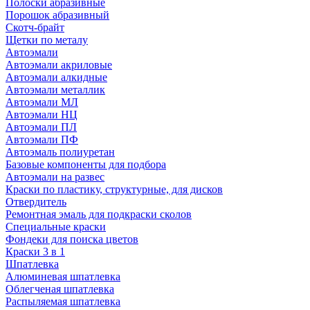
Полоски абразивные
Порошок абразивный
Скотч-брайт
Щетки по металу
Автоэмали
Автоэмали акриловые
Автоэмали алкидные
Автоэмали металлик
Автоэмали МЛ
Автоэмали НЦ
Автоэмали ПЛ
Автоэмали ПФ
Автоэмаль полиуретан
Базовые компоненты для подбора
Автоэмали на развес
Краски по пластику, структурные, для дисков
Отвердитель
Ремонтная эмаль для подкраски сколов
Специальные краски
Фондеки для поиска цветов
Краски 3 в 1
Шпатлевка
Алюминевая шпатлевка
Облегченая шпатлевка
Распыляемая шпатлевка