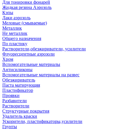
Для тонировки фонарей
Жидкая резина Аэрозоль
Кэпы
Лаки аэрозоль
Меловые (смываемые)
Металлик
Не металлик
Общего назначения
По пластику
Растворители,обезжириватели, усилители
Флуоресцентные аэрозоли
Хром
Вспомогательные материалы
Антисиликоны
Вспомогательные материалы на развес
Обезжириватель
Паста матирующяя
Пластификатор
Проявки
Разбавители
Растворители
Структурные покрытия
Удалитель краски
Ускорители, пластификаторы,усилители
Грунты