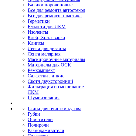
Валики поролоновые
Все для ремонта автостекол
Все для ремонта пластика
Герметики
Емкости для ЛКМ
Изоленты
Клей, Хол. сварка
Клипсы
Лента для дизайна
Лента малярная
Маскировочные материалы
Материалы для ОСК
Ремкомплект
Салфетки липкие
Скотч двухсторонний
Фильтрация и смешивание
ЛКМ
Шумоизоляция
Глина для очистки кузова
Губки
Очистители
Полироли
Размораживатели
Салфетки