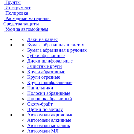
Грунты
Инструмент
Полировка
Расходные материалы
Средства защиты
Уход за автомобилем
Лаки на развес
Бумага абразивная в листах
Бумага абразивная в рулонах
Губки абразивные
Диски шлифовальные
Зачистные круги
Круги абразивные
Круги отрезные
Круги шлифовальные
Напильники
Полоски абразивные
Порошок абразивный
Скотч-брайт
Щетки по металу
Автоэмали акриловые
Автоэмали алкидные
Автоэмали металлик
Автоэмали МЛ