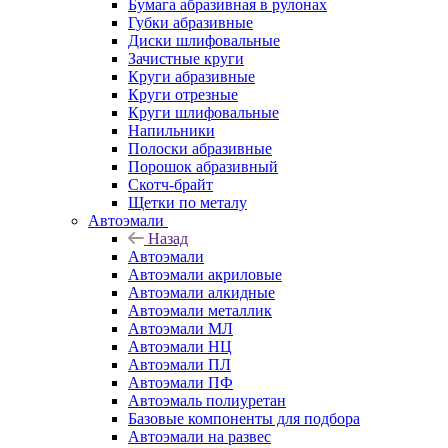
Бумага абразивная в рулонах
Губки абразивные
Диски шлифовальные
Зачистные круги
Круги абразивные
Круги отрезные
Круги шлифовальные
Напильники
Полоски абразивные
Порошок абразивный
Скотч-брайт
Щетки по металу
Автоэмали
Назад
Автоэмали
Автоэмали акриловые
Автоэмали алкидные
Автоэмали металлик
Автоэмали МЛ
Автоэмали НЦ
Автоэмали ПЛ
Автоэмали ПФ
Автоэмаль полиуретан
Базовые компоненты для подбора
Автоэмали на развес