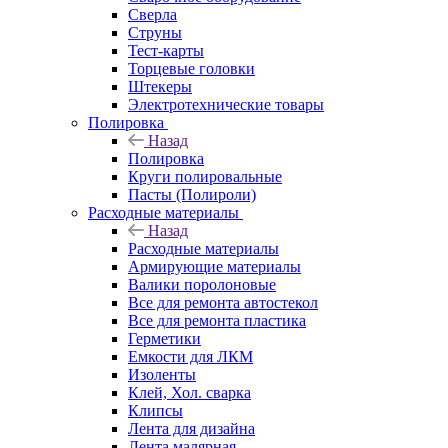
Сверла
Струны
Тест-карты
Торцевые головки
Штекеры
Электротехнические товары
Полировка
Назад
Полировка
Круги полировальные
Пасты (Полироли)
Расходные материалы
Назад
Расходные материалы
Армирующие материалы
Валики поролоновые
Все для ремонта автостекол
Все для ремонта пластика
Герметики
Емкости для ЛКМ
Изоленты
Клей, Хол. сварка
Клипсы
Лента для дизайна
Лента малярная