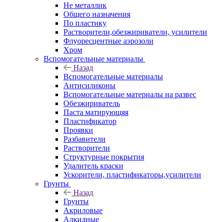
Не металлик
Общего назначения
По пластику
Растворители,обезжириватели, усилители
Флуоресцентные аэрозоли
Хром
Вспомогательные материалы
Назад
Вспомогательные материалы
Антисиликоны
Вспомогательные материалы на развес
Обезжириватель
Паста матирующяя
Пластификатор
Проявки
Разбавители
Растворители
Структурные покрытия
Удалитель краски
Ускорители, пластификаторы,усилители
Грунты
Назад
Грунты
Акриловые
Алкидные