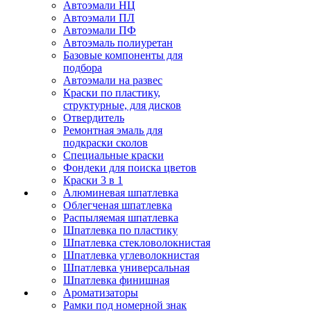
Автоэмали НЦ
Автоэмали ПЛ
Автоэмали ПФ
Автоэмаль полиуретан
Базовые компоненты для
подбора
Автоэмали на развес
Краски по пластику,
структурные, для дисков
Отвердитель
Ремонтная эмаль для
подкраски сколов
Специальные краски
Фондеки для поиска цветов
Краски 3 в 1
Алюминевая шпатлевка
Облегченая шпатлевка
Распыляемая шпатлевка
Шпатлевка по пластику
Шпатлевка стекловолокнистая
Шпатлевка углеволокнистая
Шпатлевка универсальная
Шпатлевка финишная
Ароматизаторы
Рамки под номерной знак