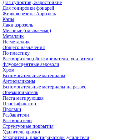
Для супортов, жаростойкие
Для тонировки фонарей
Жидкая резина Аэрозоль
Кэпы
Лаки аэрозоль
Меловые (смываемые)
Металлик
Не металлик
Общего назначения
По пластику
Растворители,обезжириватели, усилители
Флуоресцентные аэрозоли
Хром
Вспомогательные материалы
Антисиликоны
Вспомогательные материалы на развес
Обезжириватель
Паста матирующяя
Пластификатор
Проявки
Разбавители
Растворители
Структурные покрытия
Удалитель краски
Ускорители, пластификаторы,усилители