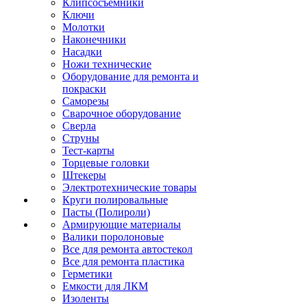
Клипсосъёмники
Ключи
Молотки
Наконечники
Насадки
Ножи технические
Оборудование для ремонта и
покраски
Саморезы
Сварочное оборудование
Сверла
Струны
Тест-карты
Торцевые головки
Штекеры
Электротехнические товары
Круги полировальные
Пасты (Полироли)
Армирующие материалы
Валики поролоновые
Все для ремонта автостекол
Все для ремонта пластика
Герметики
Емкости для ЛКМ
Изоленты