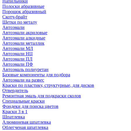
Напильники
Полоски абразивные
Порошок абразивный
Скотч-брайт
Щетки по металу
Автоэмали
Автоэмали акриловые
Автоэмали алкидные
Автоэмали металлик
Автоэмали МЛ
Автоэмали НЦ
Автоэмали ПЛ
Автоэмали ПФ
Автоэмаль полиуретан
Базовые компоненты для подбора
Автоэмали на развес
Краски по пластику, структурные, для дисков
Отвердитель
Ремонтная эмаль для подкраски сколов
Специальные краски
Фондеки для поиска цветов
Краски 3 в 1
Шпатлевка
Алюминевая шпатлевка
Облегченая шпатлевка