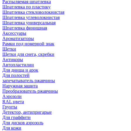
Распыляемая шпатлевка
Шпатлевка по пластику
Шпатлевка стекловолокнистая
Шпатлевка углеволокнистая
Шпатлевка универсальная
Шпатлевка финишная
Аксессуары
Ароматизаторы
Рамки под номерной знак
Щетки
Щетки для снега, скребки
Антикоры
Автопластилин
Для днища и арок
Для полостей
запечатыватель ржавчины
Наружная защита
Преобразователь ржавчины
Аэрозоли
RAL цвета
Грунты
Детектор, антипригарые
Для граффити
Для дисков аэрозоль
Для кожи