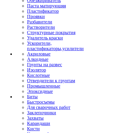
Обезжириватель
Паста матирующяя
Пластификатор
Проявки
Разбавители
Растворители
Структурные покрытия
Удалитель краски
Ускорители,
пластификаторы,усилители
Акриловые
Алкидные
Грунты на развес
Изолятор
Кислотные
Отвердители к грунтам
Промышленные
Эпоксидные
Биты
Быстросъемы
Для сварочных работ
Заклепочники
Захваты
Карандаши
Кисти