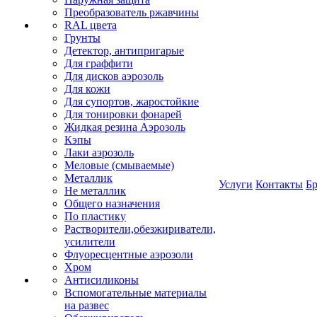
Преобразователь ржавчины
RAL цвета
Грунты
Детектор, антипригарые
Для граффити
Для дисков аэрозоль
Для кожи
Для супортов, жаростойкие
Для тонировки фонарей
Жидкая резина Аэрозоль
Кэпы
Лаки аэрозоль
Меловые (смываемые)
Металлик
Услуги
Контакты
Б
Не металлик
Общего назначения
По пластику
Растворители,обезжириватели,
усилители
Флуоресцентные аэрозоли
Хром
Антисиликоны
Вспомогательные материалы
на развес