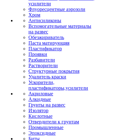
усилители
Флуоресцентные аэрозоли
Хром
Антисиликоны
Вспомогательные материалы
на развес
Обезжириватель
Паста матирующяя
Пластификатор
Проявки
Разбавители
Растворители
Структурные покрытия
Удалитель краски
Ускорители,
пластификаторы,усилители
Акриловые
Алкидные
Грунты на развес
Изолятор
Кислотные
Отвердители к грунтам
Промышленные
Эпоксидные
Биты