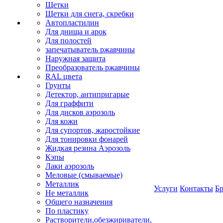
Щетки
Щетки для снега, скребки
Автопластилин
Для днища и арок
Для полостей
запечатыватель ржавчины
Наружная защита
Преобразователь ржавчины
RAL цвета
Грунты
Детектор, антипригарые
Для граффити
Для дисков аэрозоль
Для кожи
Для супортов, жаростойкие
Для тонировки фонарей
Жидкая резина Аэрозоль
Кэпы
Лаки аэрозоль
Меловые (смываемые)
Металлик
Услуги
Контакты
Б
Не металлик
Общего назначения
По пластику
Растворители,обезжириватели,