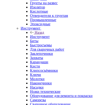
Грунты на развес
Изолятор
Кислотные
Отвердители к грунтам
Промышленные
Эпоксидные
Инструмент
Назад
Инструмент
Биты
Быстросъемы
Для сварочных работ
Заклепочники
Захваты
Карандаши
Кисти
Клипсосъёмники
Ключи
Молотки
Наконечники
Насадки
Ножи технические
Оборудование для ремонта и покраски
Саморезы
Сварочное оборудование