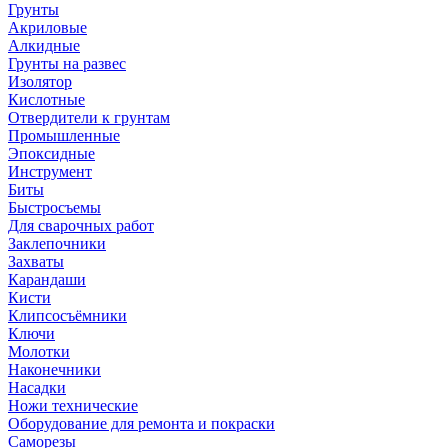
Грунты
Акриловые
Алкидные
Грунты на развес
Изолятор
Кислотные
Отвердители к грунтам
Промышленные
Эпоксидные
Инструмент
Биты
Быстросъемы
Для сварочных работ
Заклепочники
Захваты
Карандаши
Кисти
Клипсосъёмники
Ключи
Молотки
Наконечники
Насадки
Ножи технические
Оборудование для ремонта и покраски
Саморезы