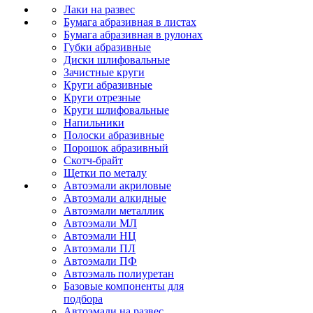
Лаки на развес
Бумага абразивная в листах
Бумага абразивная в рулонах
Губки абразивные
Диски шлифовальные
Зачистные круги
Круги абразивные
Круги отрезные
Круги шлифовальные
Напильники
Полоски абразивные
Порошок абразивный
Скотч-брайт
Щетки по металу
Автоэмали акриловые
Автоэмали алкидные
Автоэмали металлик
Автоэмали МЛ
Автоэмали НЦ
Автоэмали ПЛ
Автоэмали ПФ
Автоэмаль полиуретан
Базовые компоненты для
подбора
Автоэмали на развес