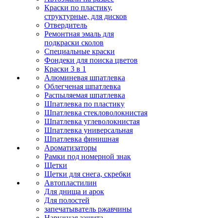
Краски по пластику,
структурные, для дисков
Отвердитель
Ремонтная эмаль для
подкраски сколов
Специальные краски
Фондеки для поиска цветов
Краски 3 в 1
Алюминевая шпатлевка
Облегченая шпатлевка
Распыляемая шпатлевка
Шпатлевка по пластику
Шпатлевка стекловолокнистая
Шпатлевка углеволокнистая
Шпатлевка универсальная
Шпатлевка финишная
Ароматизаторы
Рамки под номерной знак
Щетки
Щетки для снега, скребки
Автопластилин
Для днища и арок
Для полостей
запечатыватель ржавчины
Наружная защита