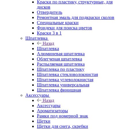
Краски по пластику, структурные, для
дисков
Отвердитель
Ремонтная эмаль для подкраски сколов
Специальные краски
Фондеки для поиска цветов
Краски 3 в 1
Шпатлевка
Назад
Шпатлевка
Алюминевая шпатлевка
Облегченая шпатлевка
Распыляемая шпатлевка
Шпатлевка по пластику
Шпатлевка стекловолокнистая
Шпатлевка углеволокнистая
Шпатлевка универсальная
Шпатлевка финишная
Аксессуары
Назад
Аксессуары
Ароматизаторы
Рамки под номерной знак
Щетки
Щетки для снега, скребки