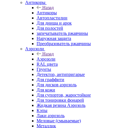
Антикоры
Назад
Антикоры
Автопластилин
Для днища и арок
Для полостей
запечатыватель ржавчины
Наружная защита
Преобразователь ржавчины
Аэрозоли
Назад
Аэрозоли
RAL цвета
Грунты
Детектор, антипригарые
Для граффити
Для дисков аэрозоль
Для кожи
Для супортов, жаростойкие
Для тонировки фонарей
Жидкая резина Аэрозоль
Кэпы
Лаки аэрозоль
Меловые (смываемые)
Металлик