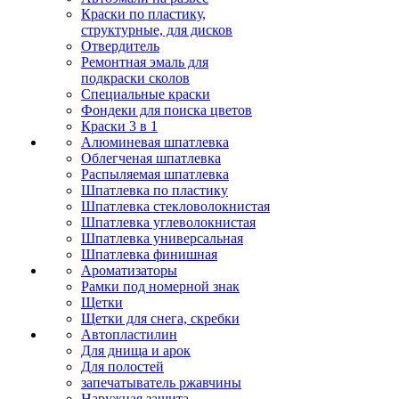
Краски по пластику,
структурные, для дисков
Отвердитель
Ремонтная эмаль для
подкраски сколов
Специальные краски
Фондеки для поиска цветов
Краски 3 в 1
Алюминевая шпатлевка
Облегченая шпатлевка
Распыляемая шпатлевка
Шпатлевка по пластику
Шпатлевка стекловолокнистая
Шпатлевка углеволокнистая
Шпатлевка универсальная
Шпатлевка финишная
Ароматизаторы
Рамки под номерной знак
Щетки
Щетки для снега, скребки
Автопластилин
Для днища и арок
Для полостей
запечатыватель ржавчины
Наружная защита