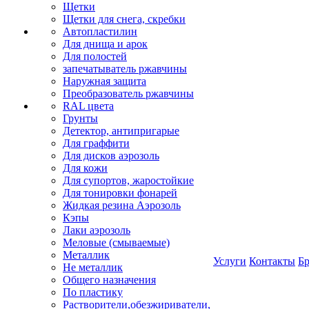
Щетки
Щетки для снега, скребки
Автопластилин
Для днища и арок
Для полостей
запечатыватель ржавчины
Наружная защита
Преобразователь ржавчины
RAL цвета
Грунты
Детектор, антипригарые
Для граффити
Для дисков аэрозоль
Для кожи
Для супортов, жаростойкие
Для тонировки фонарей
Жидкая резина Аэрозоль
Кэпы
Лаки аэрозоль
Меловые (смываемые)
Металлик
Услуги
Контакты
Б
Не металлик
Общего назначения
По пластику
Растворители,обезжириватели,