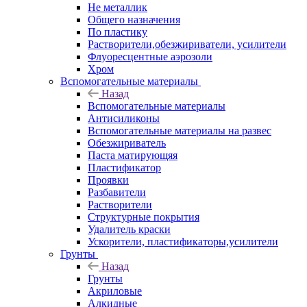
Не металлик
Общего назначения
По пластику
Растворители,обезжириватели, усилители
Флуоресцентные аэрозоли
Хром
Вспомогательные материалы
Назад
Вспомогательные материалы
Антисиликоны
Вспомогательные материалы на развес
Обезжириватель
Паста матирующяя
Пластификатор
Проявки
Разбавители
Растворители
Структурные покрытия
Удалитель краски
Ускорители, пластификаторы,усилители
Грунты
Назад
Грунты
Акриловые
Алкидные