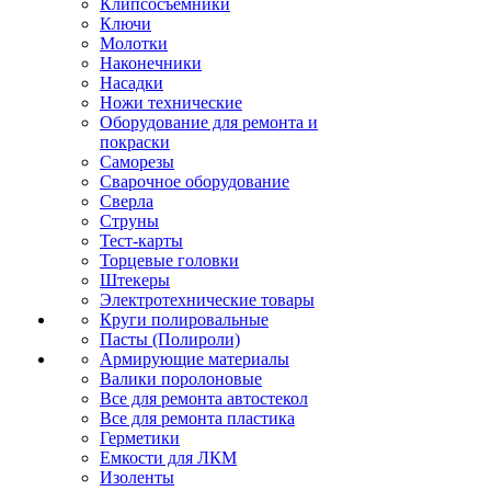
Клипсосъёмники
Ключи
Молотки
Наконечники
Насадки
Ножи технические
Оборудование для ремонта и
покраски
Саморезы
Сварочное оборудование
Сверла
Струны
Тест-карты
Торцевые головки
Штекеры
Электротехнические товары
Круги полировальные
Пасты (Полироли)
Армирующие материалы
Валики поролоновые
Все для ремонта автостекол
Все для ремонта пластика
Герметики
Емкости для ЛКМ
Изоленты