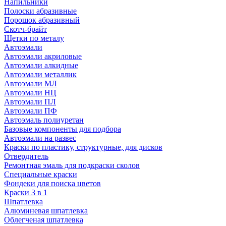
Напильники
Полоски абразивные
Порошок абразивный
Скотч-брайт
Щетки по металу
Автоэмали
Автоэмали акриловые
Автоэмали алкидные
Автоэмали металлик
Автоэмали МЛ
Автоэмали НЦ
Автоэмали ПЛ
Автоэмали ПФ
Автоэмаль полиуретан
Базовые компоненты для подбора
Автоэмали на развес
Краски по пластику, структурные, для дисков
Отвердитель
Ремонтная эмаль для подкраски сколов
Специальные краски
Фондеки для поиска цветов
Краски 3 в 1
Шпатлевка
Алюминевая шпатлевка
Облегченая шпатлевка