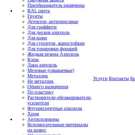
Преобразователь ржавчины
RAL цвета
Грунты
Детектор, антипригарые
Для граффити
Для дисков аэрозоль
Для кожи
Для супортов, жаростойкие
Для тонировки фонарей
Жидкая резина Аэрозоль
Кэпы
Лаки аэрозоль
Меловые (смываемые)
Металлик
Услуги
Контакты
Б
Не металлик
Общего назначения
По пластику
Растворители,обезжириватели,
усилители
Флуоресцентные аэрозоли
Хром
Антисиликоны
Вспомогательные материалы
на развес