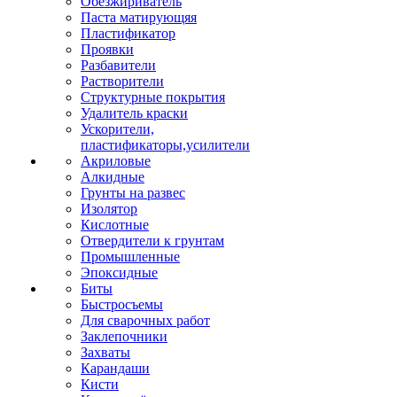
Обезжириватель
Паста матирующяя
Пластификатор
Проявки
Разбавители
Растворители
Структурные покрытия
Удалитель краски
Ускорители,
пластификаторы,усилители
Акриловые
Алкидные
Грунты на развес
Изолятор
Кислотные
Отвердители к грунтам
Промышленные
Эпоксидные
Биты
Быстросъемы
Для сварочных работ
Заклепочники
Захваты
Карандаши
Кисти