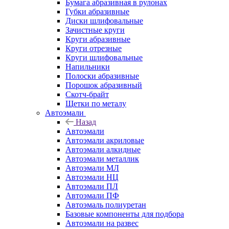
Бумага абразивная в рулонах
Губки абразивные
Диски шлифовальные
Зачистные круги
Круги абразивные
Круги отрезные
Круги шлифовальные
Напильники
Полоски абразивные
Порошок абразивный
Скотч-брайт
Щетки по металу
Автоэмали
Назад
Автоэмали
Автоэмали акриловые
Автоэмали алкидные
Автоэмали металлик
Автоэмали МЛ
Автоэмали НЦ
Автоэмали ПЛ
Автоэмали ПФ
Автоэмаль полиуретан
Базовые компоненты для подбора
Автоэмали на развес