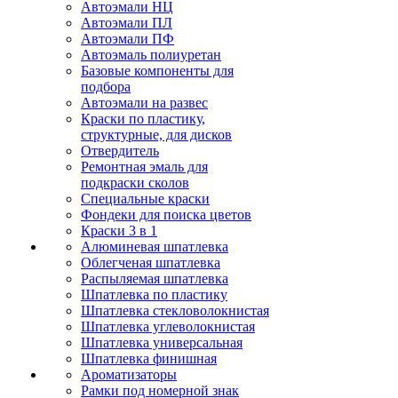
Автоэмали НЦ
Автоэмали ПЛ
Автоэмали ПФ
Автоэмаль полиуретан
Базовые компоненты для
подбора
Автоэмали на развес
Краски по пластику,
структурные, для дисков
Отвердитель
Ремонтная эмаль для
подкраски сколов
Специальные краски
Фондеки для поиска цветов
Краски 3 в 1
Алюминевая шпатлевка
Облегченая шпатлевка
Распыляемая шпатлевка
Шпатлевка по пластику
Шпатлевка стекловолокнистая
Шпатлевка углеволокнистая
Шпатлевка универсальная
Шпатлевка финишная
Ароматизаторы
Рамки под номерной знак