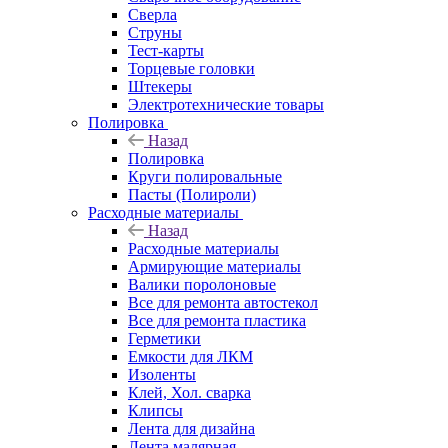
Сверла
Струны
Тест-карты
Торцевые головки
Штекеры
Электротехнические товары
Полировка
Назад
Полировка
Круги полировальные
Пасты (Полироли)
Расходные материалы
Назад
Расходные материалы
Армирующие материалы
Валики поролоновые
Все для ремонта автостекол
Все для ремонта пластика
Герметики
Емкости для ЛКМ
Изоленты
Клей, Хол. сварка
Клипсы
Лента для дизайна
Лента малярная