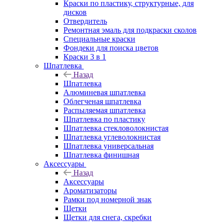
Краски по пластику, структурные, для
дисков
Отвердитель
Ремонтная эмаль для подкраски сколов
Специальные краски
Фондеки для поиска цветов
Краски 3 в 1
Шпатлевка
Назад
Шпатлевка
Алюминевая шпатлевка
Облегченая шпатлевка
Распыляемая шпатлевка
Шпатлевка по пластику
Шпатлевка стекловолокнистая
Шпатлевка углеволокнистая
Шпатлевка универсальная
Шпатлевка финишная
Аксессуары
Назад
Аксессуары
Ароматизаторы
Рамки под номерной знак
Щетки
Щетки для снега, скребки