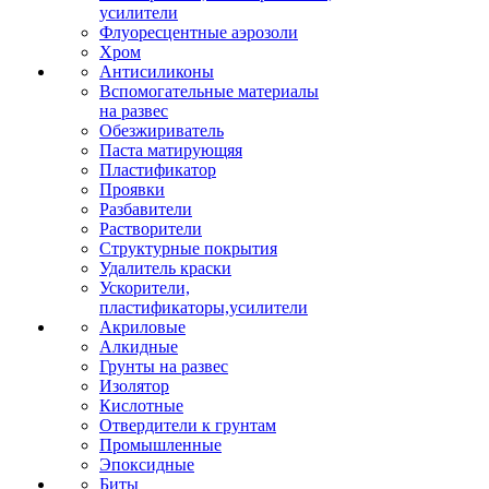
усилители
Флуоресцентные аэрозоли
Хром
Антисиликоны
Вспомогательные материалы
на развес
Обезжириватель
Паста матирующяя
Пластификатор
Проявки
Разбавители
Растворители
Структурные покрытия
Удалитель краски
Ускорители,
пластификаторы,усилители
Акриловые
Алкидные
Грунты на развес
Изолятор
Кислотные
Отвердители к грунтам
Промышленные
Эпоксидные
Биты