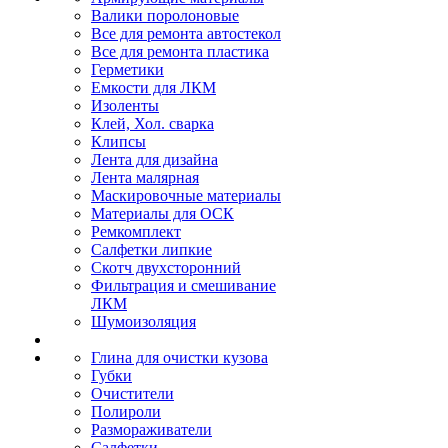
Валики поролоновые
Все для ремонта автостекол
Все для ремонта пластика
Герметики
Емкости для ЛКМ
Изоленты
Клей, Хол. сварка
Клипсы
Лента для дизайна
Лента малярная
Маскировочные материалы
Материалы для ОСК
Ремкомплект
Салфетки липкие
Скотч двухсторонний
Фильтрация и смешивание
ЛКМ
Шумоизоляция
Глина для очистки кузова
Губки
Очистители
Полироли
Размораживатели
Салфетки