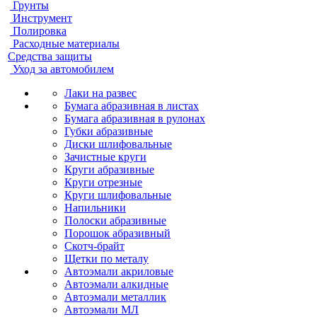
Грунты
Инструмент
Полировка
Расходные материалы
Средства защиты
Уход за автомобилем
Лаки на развес
Бумага абразивная в листах
Бумага абразивная в рулонах
Губки абразивные
Диски шлифовальные
Зачистные круги
Круги абразивные
Круги отрезные
Круги шлифовальные
Напильники
Полоски абразивные
Порошок абразивный
Скотч-брайт
Щетки по металу
Автоэмали акриловые
Автоэмали алкидные
Автоэмали металлик
Автоэмали МЛ