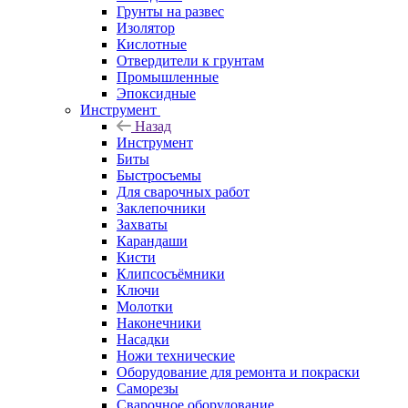
Грунты на развес
Изолятор
Кислотные
Отвердители к грунтам
Промышленные
Эпоксидные
Инструмент
Назад
Инструмент
Биты
Быстросъемы
Для сварочных работ
Заклепочники
Захваты
Карандаши
Кисти
Клипсосъёмники
Ключи
Молотки
Наконечники
Насадки
Ножи технические
Оборудование для ремонта и покраски
Саморезы
Сварочное оборудование