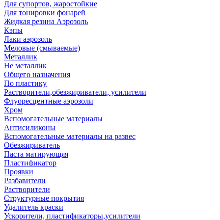
Для супортов, жаростойкие
Для тонировки фонарей
Жидкая резина Аэрозоль
Кэпы
Лаки аэрозоль
Меловые (смываемые)
Металлик
Не металлик
Общего назначения
По пластику
Растворители,обезжириватели, усилители
Флуоресцентные аэрозоли
Хром
Вспомогательные материалы
Антисиликоны
Вспомогательные материалы на развес
Обезжириватель
Паста матирующяя
Пластификатор
Проявки
Разбавители
Растворители
Структурные покрытия
Удалитель краски
Ускорители, пластификаторы,усилители