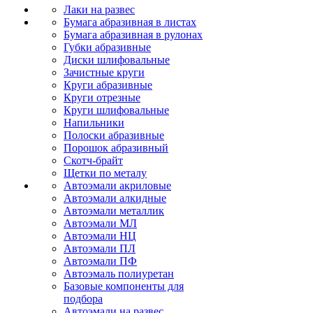
Лаки на развес
Бумага абразивная в листах
Бумага абразивная в рулонах
Губки абразивные
Диски шлифовальные
Зачистные круги
Круги абразивные
Круги отрезные
Круги шлифовальные
Напильники
Полоски абразивные
Порошок абразивный
Скотч-брайт
Щетки по металу
Автоэмали акриловые
Автоэмали алкидные
Автоэмали металлик
Автоэмали МЛ
Автоэмали НЦ
Автоэмали ПЛ
Автоэмали ПФ
Автоэмаль полиуретан
Базовые компоненты для
подбора
Автоэмали на развес