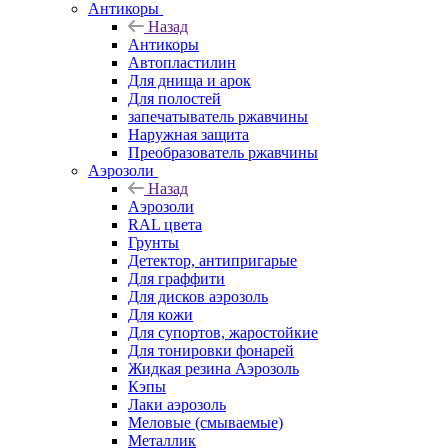
Антикоры
Назад
Антикоры
Автопластилин
Для днища и арок
Для полостей
запечатыватель ржавчины
Наружная защита
Преобразователь ржавчины
Аэрозоли
Назад
Аэрозоли
RAL цвета
Грунты
Детектор, антипригарые
Для граффити
Для дисков аэрозоль
Для кожи
Для супортов, жаростойкие
Для тонировки фонарей
Жидкая резина Аэрозоль
Кэпы
Лаки аэрозоль
Меловые (смываемые)
Металлик