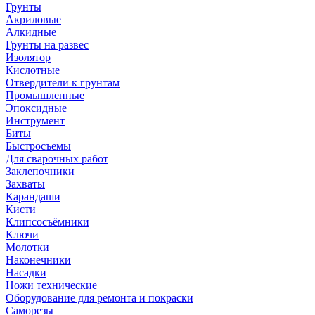
Грунты
Акриловые
Алкидные
Грунты на развес
Изолятор
Кислотные
Отвердители к грунтам
Промышленные
Эпоксидные
Инструмент
Биты
Быстросъемы
Для сварочных работ
Заклепочники
Захваты
Карандаши
Кисти
Клипсосъёмники
Ключи
Молотки
Наконечники
Насадки
Ножи технические
Оборудование для ремонта и покраски
Саморезы