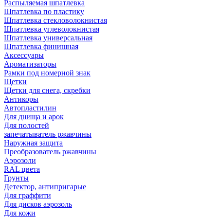
Распыляемая шпатлевка
Шпатлевка по пластику
Шпатлевка стекловолокнистая
Шпатлевка углеволокнистая
Шпатлевка универсальная
Шпатлевка финишная
Аксессуары
Ароматизаторы
Рамки под номерной знак
Щетки
Щетки для снега, скребки
Антикоры
Автопластилин
Для днища и арок
Для полостей
запечатыватель ржавчины
Наружная защита
Преобразователь ржавчины
Аэрозоли
RAL цвета
Грунты
Детектор, антипригарые
Для граффити
Для дисков аэрозоль
Для кожи