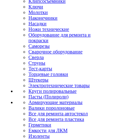
Клипсосъёмники
Ключи
Молотки
Наконечники
Насадки
Ножи технические
Оборудование для ремонта и
покраски
Саморезы
Сварочное оборудование
Сверла
Струны
Тест-карты
Торцевые головки
Штекеры
Электротехнические товары
Круги полировальные
Пасты (Полироли)
Армирующие материалы
Валики поролоновые
Все для ремонта автостекол
Все для ремонта пластика
Герметики
Емкости для ЛКМ
Изоленты