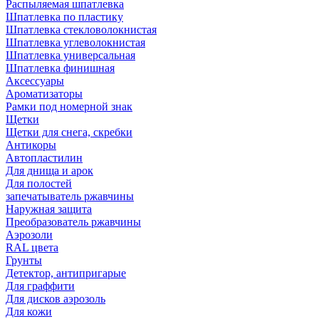
Распыляемая шпатлевка
Шпатлевка по пластику
Шпатлевка стекловолокнистая
Шпатлевка углеволокнистая
Шпатлевка универсальная
Шпатлевка финишная
Аксессуары
Ароматизаторы
Рамки под номерной знак
Щетки
Щетки для снега, скребки
Антикоры
Автопластилин
Для днища и арок
Для полостей
запечатыватель ржавчины
Наружная защита
Преобразователь ржавчины
Аэрозоли
RAL цвета
Грунты
Детектор, антипригарые
Для граффити
Для дисков аэрозоль
Для кожи