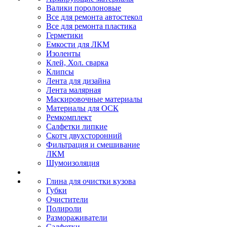
Валики поролоновые
Все для ремонта автостекол
Все для ремонта пластика
Герметики
Емкости для ЛКМ
Изоленты
Клей, Хол. сварка
Клипсы
Лента для дизайна
Лента малярная
Маскировочные материалы
Материалы для ОСК
Ремкомплект
Салфетки липкие
Скотч двухсторонний
Фильтрация и смешивание
ЛКМ
Шумоизоляция
Глина для очистки кузова
Губки
Очистители
Полироли
Размораживатели
Салфетки