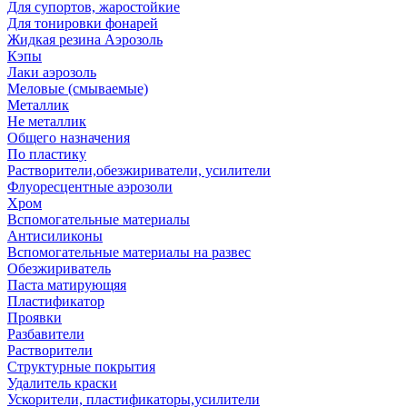
Для супортов, жаростойкие
Для тонировки фонарей
Жидкая резина Аэрозоль
Кэпы
Лаки аэрозоль
Меловые (смываемые)
Металлик
Не металлик
Общего назначения
По пластику
Растворители,обезжириватели, усилители
Флуоресцентные аэрозоли
Хром
Вспомогательные материалы
Антисиликоны
Вспомогательные материалы на развес
Обезжириватель
Паста матирующяя
Пластификатор
Проявки
Разбавители
Растворители
Структурные покрытия
Удалитель краски
Ускорители, пластификаторы,усилители