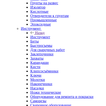
Грунты на развес
Изолятор
Кислотные
Отвердители к грунтам
Промышленные
Эпоксидные
Инструмент
Назад
Инструмент
Биты
Быстросъемы
Для сварочных работ
Заклепочники
Захваты
Карандаши
Кисти
Клипсосъёмники
Ключи
Молотки
Наконечники
Насадки
Ножи технические
Оборудование для ремонта и покраски
Саморезы
Сварочное оборудование