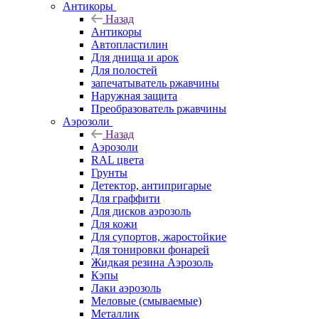
Антикоры
Назад
Антикоры
Автопластилин
Для днища и арок
Для полостей
запечатыватель ржавчины
Наружная защита
Преобразователь ржавчины
Аэрозоли
Назад
Аэрозоли
RAL цвета
Грунты
Детектор, антипригарые
Для граффити
Для дисков аэрозоль
Для кожи
Для супортов, жаростойкие
Для тонировки фонарей
Жидкая резина Аэрозоль
Кэпы
Лаки аэрозоль
Меловые (смываемые)
Металлик