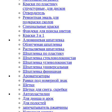
Краски по пластику,
структурные, для дисков
Отвердитель
Ремонтная эмаль для
подкраски сколов
Специальные краски
Фондеки для поиска цветов
Краски 3 в 1
Алюминевая шпатлевка
Облегченая шпатлевка
Распыляемая шпатлевка
Шпатлевка по пластику
Шпатлевка стекловолокнистая
Шпатлевка углеволокнистая
Шпатлевка универсальная
Шпатлевка финишная
Ароматизаторы
Рамки под номерной знак
Щетки
Щетки для снега, скребки
Автопластилин
Для днища и арок
Для полостей
запечатыватель ржавчины
Наружная защита