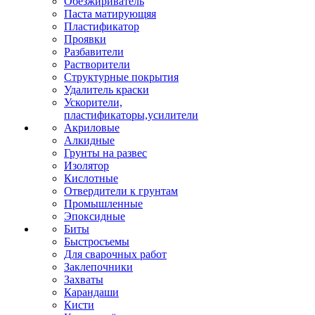
Обезжириватель
Паста матирующяя
Пластификатор
Проявки
Разбавители
Растворители
Структурные покрытия
Удалитель краски
Ускорители,
пластификаторы,усилители
Акриловые
Алкидные
Грунты на развес
Изолятор
Кислотные
Отвердители к грунтам
Промышленные
Эпоксидные
Биты
Быстросъемы
Для сварочных работ
Заклепочники
Захваты
Карандаши
Кисти