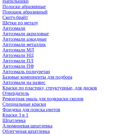
Напильники
Полоски абразивные
Порошок абразивный
Скотч-брайт
Щетки по металу
Автоэмали
Автоэмали акриловые
Автоэмали алкидные
Автоэмали металлик
Автоэмали МЛ
Автоэмали НЦ
Автоэмали ПЛ
Автоэмали ПФ
Автоэмаль полиуретан
Базовые компоненты для подбора
Автоэмали на развес
Краски по пластику, структурные, для дисков
Отвердитель
Ремонтная эмаль для подкраски сколов
Специальные краски
Фондеки для поиска цветов
Краски 3 в 1
Шпатлевка
Алюминевая шпатлевка
Облегченая шпатлевка