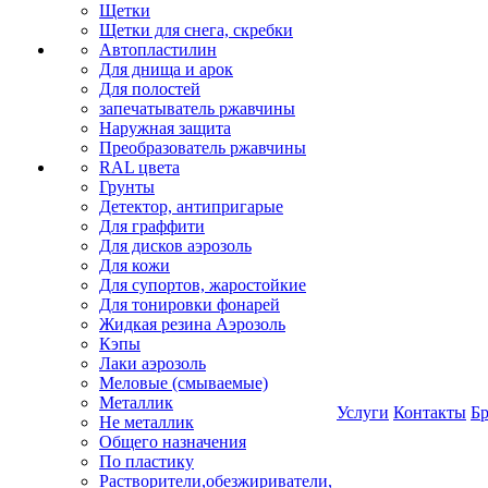
Щетки
Щетки для снега, скребки
Автопластилин
Для днища и арок
Для полостей
запечатыватель ржавчины
Наружная защита
Преобразователь ржавчины
RAL цвета
Грунты
Детектор, антипригарые
Для граффити
Для дисков аэрозоль
Для кожи
Для супортов, жаростойкие
Для тонировки фонарей
Жидкая резина Аэрозоль
Кэпы
Лаки аэрозоль
Меловые (смываемые)
Металлик
Услуги
Контакты
Б
Не металлик
Общего назначения
По пластику
Растворители,обезжириватели,