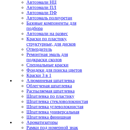
Автоэмали НЦ
Автоэмали ПЛ
Автоэмали ПФ
Автоэмаль полиуретан
Базовые компоненты для
подбора
Автоэмали на развес
Краски по пластику,
структурные, для дисков
Отвердитель
Ремонтная эмаль для
подкраски сколов
Специальные краски
Фондеки для поиска цветов
Краски 3 в 1
Алюминевая шпатлевка
Облегченая шпатлевка
Распыляемая шпатлевка
Шпатлевка по пластику
Шпатлевка стекловолокнистая
Шпатлевка углеволокнистая
Шпатлевка универсальная
Шпатлевка финишная
Ароматизаторы
Рамки под номерной знак