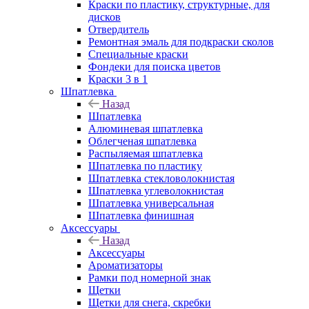
Краски по пластику, структурные, для
дисков
Отвердитель
Ремонтная эмаль для подкраски сколов
Специальные краски
Фондеки для поиска цветов
Краски 3 в 1
Шпатлевка
Назад
Шпатлевка
Алюминевая шпатлевка
Облегченая шпатлевка
Распыляемая шпатлевка
Шпатлевка по пластику
Шпатлевка стекловолокнистая
Шпатлевка углеволокнистая
Шпатлевка универсальная
Шпатлевка финишная
Аксессуары
Назад
Аксессуары
Ароматизаторы
Рамки под номерной знак
Щетки
Щетки для снега, скребки