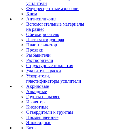
усилители
Флуоресцентные аэрозоли
Хром
Антисиликоны
Вспомогательные материалы
на развес
Обезжириватель
Паста матирующяя
Пластификатор
Проявки
Разбавители
Растворители
Структурные покрытия
Удалитель краски
Ускорители,
пластификаторы,усилители
Акриловые
Алкидные
Грунты на развес
Изолятор
Кислотные
Отвердители к грунтам
Промышленные
Эпоксидные
Биты