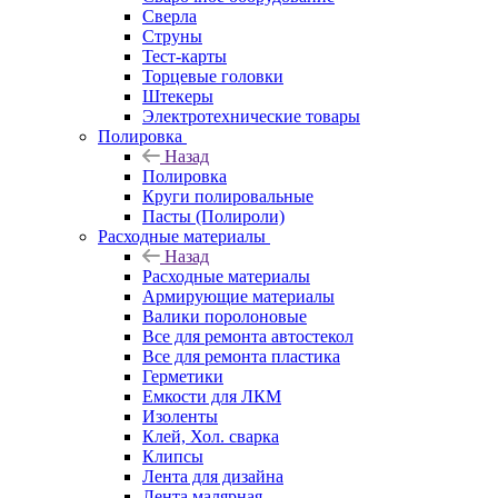
Сверла
Струны
Тест-карты
Торцевые головки
Штекеры
Электротехнические товары
Полировка
Назад
Полировка
Круги полировальные
Пасты (Полироли)
Расходные материалы
Назад
Расходные материалы
Армирующие материалы
Валики поролоновые
Все для ремонта автостекол
Все для ремонта пластика
Герметики
Емкости для ЛКМ
Изоленты
Клей, Хол. сварка
Клипсы
Лента для дизайна
Лента малярная