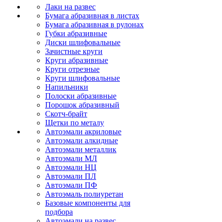
Лаки на развес
Бумага абразивная в листах
Бумага абразивная в рулонах
Губки абразивные
Диски шлифовальные
Зачистные круги
Круги абразивные
Круги отрезные
Круги шлифовальные
Напильники
Полоски абразивные
Порошок абразивный
Скотч-брайт
Щетки по металу
Автоэмали акриловые
Автоэмали алкидные
Автоэмали металлик
Автоэмали МЛ
Автоэмали НЦ
Автоэмали ПЛ
Автоэмали ПФ
Автоэмаль полиуретан
Базовые компоненты для
подбора
Автоэмали на развес