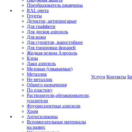
Преобразователь ржавчины
RAL цвета
Грунты
Детектор, антипригарые
Для граффити
Для дисков аэрозоль
Для кожи
Для супортов, жаростойкие
Для тонировки фонарей
Жидкая резина Аэрозоль
Кэпы
Лаки аэрозоль
Меловые (смываемые)
Металлик
Услуги
Контакты
Б
Не металлик
Общего назначения
По пластику
Растворители,обезжириватели,
усилители
Флуоресцентные аэрозоли
Хром
Антисиликоны
Вспомогательные материалы
на развес