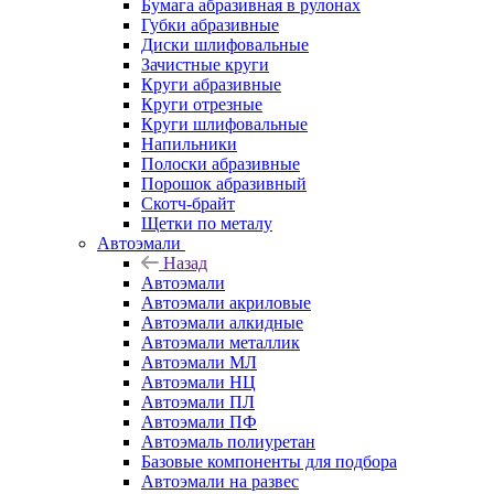
Бумага абразивная в рулонах
Губки абразивные
Диски шлифовальные
Зачистные круги
Круги абразивные
Круги отрезные
Круги шлифовальные
Напильники
Полоски абразивные
Порошок абразивный
Скотч-брайт
Щетки по металу
Автоэмали
Назад
Автоэмали
Автоэмали акриловые
Автоэмали алкидные
Автоэмали металлик
Автоэмали МЛ
Автоэмали НЦ
Автоэмали ПЛ
Автоэмали ПФ
Автоэмаль полиуретан
Базовые компоненты для подбора
Автоэмали на развес