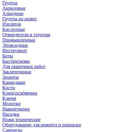
Грунты
Акриловые
Алкидные
Грунты на развес
Изолятор
Кислотные
Отвердители к грунтам
Промышленные
Эпоксидные
Инструмент
Биты
Быстросъемы
Для сварочных работ
Заклепочники
Захваты
Карандаши
Кисти
Клипсосъёмники
Ключи
Молотки
Наконечники
Насадки
Ножи технические
Оборудование для ремонта и покраски
Саморезы