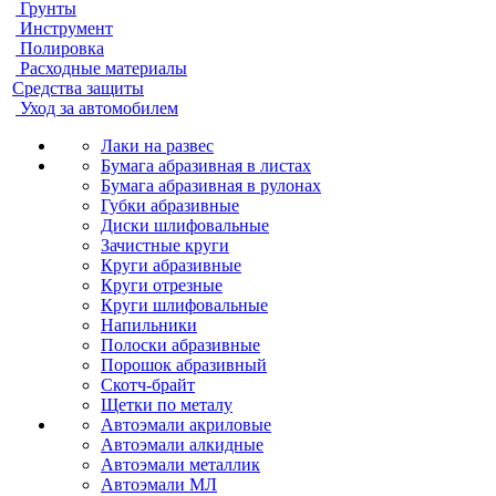
Грунты
Инструмент
Полировка
Расходные материалы
Средства защиты
Уход за автомобилем
Лаки на развес
Бумага абразивная в листах
Бумага абразивная в рулонах
Губки абразивные
Диски шлифовальные
Зачистные круги
Круги абразивные
Круги отрезные
Круги шлифовальные
Напильники
Полоски абразивные
Порошок абразивный
Скотч-брайт
Щетки по металу
Автоэмали акриловые
Автоэмали алкидные
Автоэмали металлик
Автоэмали МЛ