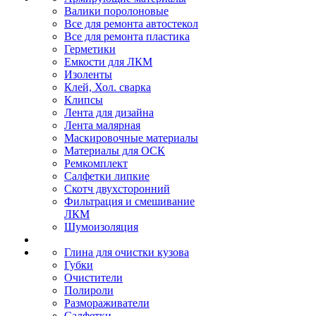
Валики поролоновые
Все для ремонта автостекол
Все для ремонта пластика
Герметики
Емкости для ЛКМ
Изоленты
Клей, Хол. сварка
Клипсы
Лента для дизайна
Лента малярная
Маскировочные материалы
Материалы для ОСК
Ремкомплект
Салфетки липкие
Скотч двухсторонний
Фильтрация и смешивание
ЛКМ
Шумоизоляция
Глина для очистки кузова
Губки
Очистители
Полироли
Размораживатели
Салфетки