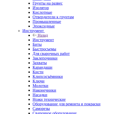
Грунты на развес
Изолятор
Кислотные
Отвердители к грунтам
Промышленные
Эпоксидные
Инструмент
Назад
Инструмент
Биты
Быстросъемы
Для сварочных работ
Заклепочники
Захваты
Карандаши
Кисти
Клипсосъёмники
Ключи
Молотки
Наконечники
Насадки
Ножи технические
Оборудование для ремонта и покраски
Саморезы
Сварочное оборудование