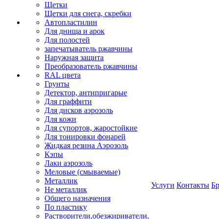
Щетки
Щетки для снега, скребки
Автопластилин
Для днища и арок
Для полостей
запечатыватель ржавчины
Наружная защита
Преобразователь ржавчины
RAL цвета
Грунты
Детектор, антипригарые
Для граффити
Для дисков аэрозоль
Для кожи
Для супортов, жаростойкие
Для тонировки фонарей
Жидкая резина Аэрозоль
Кэпы
Лаки аэрозоль
Меловые (смываемые)
Металлик
Услуги
Контакты
Б
Не металлик
Общего назначения
По пластику
Растворители,обезжириватели,