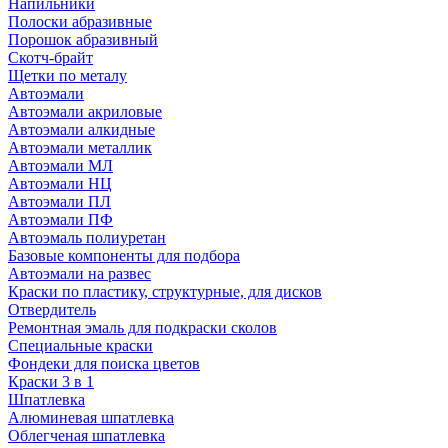
Напильники
Полоски абразивные
Порошок абразивный
Скотч-брайт
Щетки по металу
Автоэмали
Автоэмали акриловые
Автоэмали алкидные
Автоэмали металлик
Автоэмали МЛ
Автоэмали НЦ
Автоэмали ПЛ
Автоэмали ПФ
Автоэмаль полиуретан
Базовые компоненты для подбора
Автоэмали на развес
Краски по пластику, структурные, для дисков
Отвердитель
Ремонтная эмаль для подкраски сколов
Специальные краски
Фондеки для поиска цветов
Краски 3 в 1
Шпатлевка
Алюминевая шпатлевка
Облегченая шпатлевка