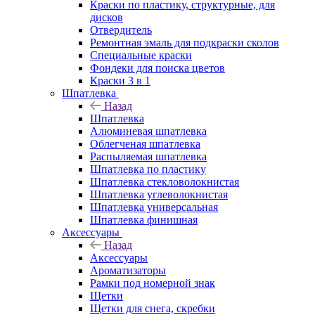
Краски по пластику, структурные, для
дисков
Отвердитель
Ремонтная эмаль для подкраски сколов
Специальные краски
Фондеки для поиска цветов
Краски 3 в 1
Шпатлевка
Назад
Шпатлевка
Алюминевая шпатлевка
Облегченая шпатлевка
Распыляемая шпатлевка
Шпатлевка по пластику
Шпатлевка стекловолокнистая
Шпатлевка углеволокнистая
Шпатлевка универсальная
Шпатлевка финишная
Аксессуары
Назад
Аксессуары
Ароматизаторы
Рамки под номерной знак
Щетки
Щетки для снега, скребки