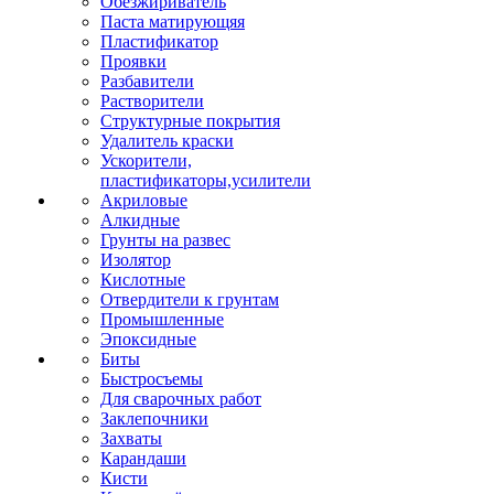
Обезжириватель
Паста матирующяя
Пластификатор
Проявки
Разбавители
Растворители
Структурные покрытия
Удалитель краски
Ускорители,
пластификаторы,усилители
Акриловые
Алкидные
Грунты на развес
Изолятор
Кислотные
Отвердители к грунтам
Промышленные
Эпоксидные
Биты
Быстросъемы
Для сварочных работ
Заклепочники
Захваты
Карандаши
Кисти