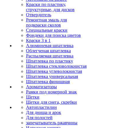
Краски по пластику,
структурные, для дисков
Отвердитель
Ремонтная эмаль для
подкраски сколов
Специальные краски
Фондеки для поиска цветов
Краски 3 в 1
Алюминевая шпатлевка
Облегченая шпатлевка
Распыляемая шпатлевка
Шпатлевка по пластику
Шпатлевка стекловолокнистая
Шпатлевка углеволокнистая
Шпатлевка универсальная
Шпатлевка финишная
Ароматизаторы
Рамки под номерной знак
Щетки
Щетки для снега, скребки
Автопластилин
Для днища и арок
Для полостей
запечатыватель ржавчины
Наружная защита