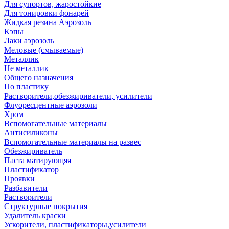
Для супортов, жаростойкие
Для тонировки фонарей
Жидкая резина Аэрозоль
Кэпы
Лаки аэрозоль
Меловые (смываемые)
Металлик
Не металлик
Общего назначения
По пластику
Растворители,обезжириватели, усилители
Флуоресцентные аэрозоли
Хром
Вспомогательные материалы
Антисиликоны
Вспомогательные материалы на развес
Обезжириватель
Паста матирующяя
Пластификатор
Проявки
Разбавители
Растворители
Структурные покрытия
Удалитель краски
Ускорители, пластификаторы,усилители