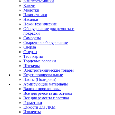
Клипсосъёмники
Ключи
Молотки
Наконечники
Насадки
Ножи технические
Оборудование для ремонта и
покраски
Саморезы
Сварочное оборудование
Сверла
Струны
Тест-карты
Торцевые головки
Штекеры
Электротехнические товары
Круги полировальные
Пасты (Полироли)
Армирующие материалы
Валики поролоновые
Все для ремонта автостекол
Все для ремонта пластика
Герметики
Емкости для ЛКМ
Изоленты