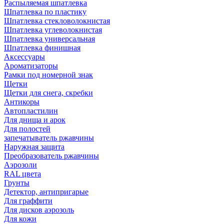
Распыляемая шпатлевка
Шпатлевка по пластику
Шпатлевка стекловолокнистая
Шпатлевка углеволокнистая
Шпатлевка универсальная
Шпатлевка финишная
Аксессуары
Ароматизаторы
Рамки под номерной знак
Щетки
Щетки для снега, скребки
Антикоры
Автопластилин
Для днища и арок
Для полостей
запечатыватель ржавчины
Наружная защита
Преобразователь ржавчины
Аэрозоли
RAL цвета
Грунты
Детектор, антипригарые
Для граффити
Для дисков аэрозоль
Для кожи