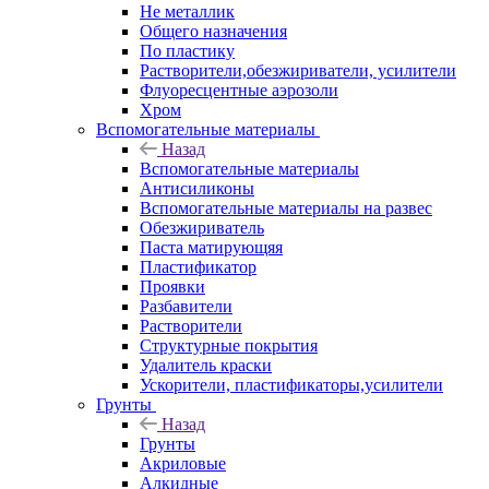
Не металлик
Общего назначения
По пластику
Растворители,обезжириватели, усилители
Флуоресцентные аэрозоли
Хром
Вспомогательные материалы
Назад
Вспомогательные материалы
Антисиликоны
Вспомогательные материалы на развес
Обезжириватель
Паста матирующяя
Пластификатор
Проявки
Разбавители
Растворители
Структурные покрытия
Удалитель краски
Ускорители, пластификаторы,усилители
Грунты
Назад
Грунты
Акриловые
Алкидные