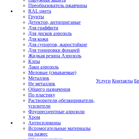
Преобразователь ржавчины
RAL цвета
Грунты
Детектор, антипригарые
Для граффити
Для дисков аэрозоль
Для кожи
Для супортов, жаростойкие
Для тонировки фонарей
Жидкая резина Аэрозоль
Кэпы
Лаки аэрозоль
Меловые (смываемые)
Металлик
Услуги
Контакты
Б
Не металлик
Общего назначения
По пластику
Растворители,обезжириватели,
усилители
Флуоресцентные аэрозоли
Хром
Антисиликоны
Вспомогательные материалы
на развес