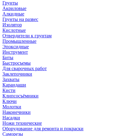
Грунты
Акриловые
Алкидные
Грунты на развес
Изолятор
Кислотные
Отвердители к грунтам
Промышленные
Эпоксидные
Инструмент
Биты
Быстросъемы
Для сварочных работ
Заклепочники
Захваты
Карандаши
Кисти
Клипсосъёмники
Ключи
Молотки
Наконечники
Насадки
Ножи технические
Оборудование для ремонта и покраски
Саморезы