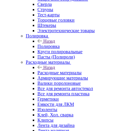
Сверла
Струны
Тест-карты
Торцевые головки
Штекеры
Электротехнические товары
Полировка
Назад
Полировка
Круги полировальные
Пасты (Полироли)
Расходные материалы
Назад
Расходные материалы
Армирующие материалы
Валики поролоновые
Все для ремонта автостекол
Все для ремонта пластика
Герметики
Емкости для ЛКМ
Изоленты
Клей, Хол. сварка
Клипсы
Лента для дизайна
Лента малярная