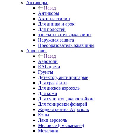
Антикоры
Назад
Антикоры
Автопластилин
Для днища и арок
Для полостей
запечатыватель ржавчины
Наружная защита
Преобразователь ржавчины
Аэрозоли
Назад
Аэрозоли
RAL цвета
Грунты
Детектор, антипригарые
Для граффити
Для дисков аэрозоль
Для кожи
Для супортов, жаростойкие
Для тонировки фонарей
Жидкая резина Аэрозоль
Кэпы
Лаки аэрозоль
Меловые (смываемые)
Металлик