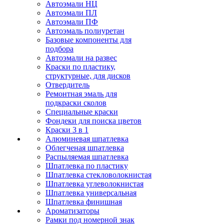
Автоэмали НЦ
Автоэмали ПЛ
Автоэмали ПФ
Автоэмаль полиуретан
Базовые компоненты для
подбора
Автоэмали на развес
Краски по пластику,
структурные, для дисков
Отвердитель
Ремонтная эмаль для
подкраски сколов
Специальные краски
Фондеки для поиска цветов
Краски 3 в 1
Алюминевая шпатлевка
Облегченая шпатлевка
Распыляемая шпатлевка
Шпатлевка по пластику
Шпатлевка стекловолокнистая
Шпатлевка углеволокнистая
Шпатлевка универсальная
Шпатлевка финишная
Ароматизаторы
Рамки под номерной знак