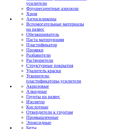
усилители
Флуоресцентные аэрозоли
Хром
Антисиликоны
Вспомогательные материалы
на развес
Обезжириватель
Паста матирующяя
Пластификатор
Проявки
Разбавители
Растворители
Структурные покрытия
Удалитель краски
Ускорители,
пластификаторы,усилители
Акриловые
Алкидные
Грунты на развес
Изолятор
Кислотные
Отвердители к грунтам
Промышленные
Эпоксидные
Биты