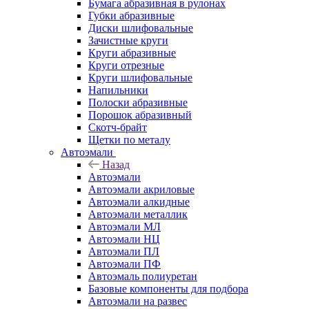
Бумага абразивная в рулонах
Губки абразивные
Диски шлифовальные
Зачистные круги
Круги абразивные
Круги отрезные
Круги шлифовальные
Напильники
Полоски абразивные
Порошок абразивный
Скотч-брайт
Щетки по металу
Автоэмали
Назад
Автоэмали
Автоэмали акриловые
Автоэмали алкидные
Автоэмали металлик
Автоэмали МЛ
Автоэмали НЦ
Автоэмали ПЛ
Автоэмали ПФ
Автоэмаль полиуретан
Базовые компоненты для подбора
Автоэмали на развес