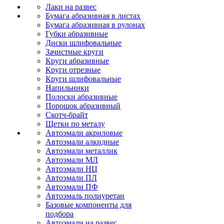
Лаки на развес
Бумага абразивная в листах
Бумага абразивная в рулонах
Губки абразивные
Диски шлифовальные
Зачистные круги
Круги абразивные
Круги отрезные
Круги шлифовальные
Напильники
Полоски абразивные
Порошок абразивный
Скотч-брайт
Щетки по металу
Автоэмали акриловые
Автоэмали алкидные
Автоэмали металлик
Автоэмали МЛ
Автоэмали НЦ
Автоэмали ПЛ
Автоэмали ПФ
Автоэмаль полиуретан
Базовые компоненты для
подбора
Автоэмали на развес