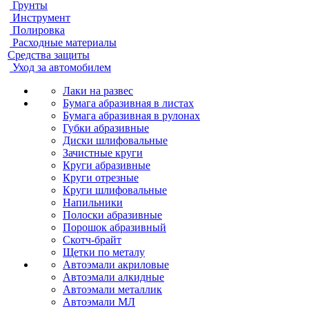
Грунты
Инструмент
Полировка
Расходные материалы
Средства защиты
Уход за автомобилем
Лаки на развес
Бумага абразивная в листах
Бумага абразивная в рулонах
Губки абразивные
Диски шлифовальные
Зачистные круги
Круги абразивные
Круги отрезные
Круги шлифовальные
Напильники
Полоски абразивные
Порошок абразивный
Скотч-брайт
Щетки по металу
Автоэмали акриловые
Автоэмали алкидные
Автоэмали металлик
Автоэмали МЛ