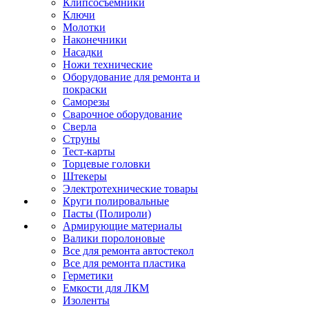
Клипсосъёмники
Ключи
Молотки
Наконечники
Насадки
Ножи технические
Оборудование для ремонта и
покраски
Саморезы
Сварочное оборудование
Сверла
Струны
Тест-карты
Торцевые головки
Штекеры
Электротехнические товары
Круги полировальные
Пасты (Полироли)
Армирующие материалы
Валики поролоновые
Все для ремонта автостекол
Все для ремонта пластика
Герметики
Емкости для ЛКМ
Изоленты