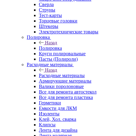
Сверла
Струны
Тест-карты
Торцевые головки
Штекеры
Электротехнические товары
Полировка
Назад
Полировка
Круги полировальные
Пасты (Полироли)
Расходные материалы
Назад
Расходные материалы
Армирующие материалы
Валики поролоновые
Все для ремонта автостекол
Все для ремонта пластика
Герметики
Емкости для ЛКМ
Изоленты
Клей, Хол. сварка
Клипсы
Лента для дизайна
Лента малярная