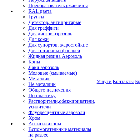
Преобразователь ржавчины
RAL цвета
Грунты
Детектор, антипригарые
Для граффити
Для дисков аэрозоль
Для кожи
Для супортов, жаростойкие
Для тонировки фонарей
Жидкая резина Аэрозоль
Кэпы
Лаки аэрозоль
Меловые (смываемые)
Металлик
Услуги
Контакты
Б
Не металлик
Общего назначения
По пластику
Растворители,обезжириватели,
усилители
Флуоресцентные аэрозоли
Хром
Антисиликоны
Вспомогательные материалы
на развес