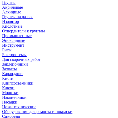
Грунты
Акриловые
Алкидные
Грунты на развес
Изолятор
Кислотные
Отвердители к грунтам
Промышленные
Эпоксидные
Инструмент
Биты
Быстросъемы
Для сварочных работ
Заклепочники
Захваты
Карандаши
Кисти
Клипсосъёмники
Ключи
Молотки
Наконечники
Насадки
Ножи технические
Оборудование для ремонта и покраски
Саморезы