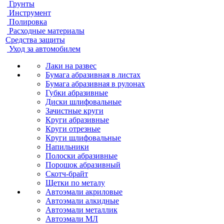
Грунты
Инструмент
Полировка
Расходные материалы
Средства защиты
Уход за автомобилем
Лаки на развес
Бумага абразивная в листах
Бумага абразивная в рулонах
Губки абразивные
Диски шлифовальные
Зачистные круги
Круги абразивные
Круги отрезные
Круги шлифовальные
Напильники
Полоски абразивные
Порошок абразивный
Скотч-брайт
Щетки по металу
Автоэмали акриловые
Автоэмали алкидные
Автоэмали металлик
Автоэмали МЛ