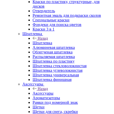
Краски по пластику, структурные, для
дисков
Отвердитель
Ремонтная эмаль для подкраски сколов
Специальные краски
Фондеки для поиска цветов
Краски 3 в 1
Шпатлевка
Назад
Шпатлевка
Алюминевая шпатлевка
Облегченая шпатлевка
Распыляемая шпатлевка
Шпатлевка по пластику
Шпатлевка стекловолокнистая
Шпатлевка углеволокнистая
Шпатлевка универсальная
Шпатлевка финишная
Аксессуары
Назад
Аксессуары
Ароматизаторы
Рамки под номерной знак
Щетки
Щетки для снега, скребки