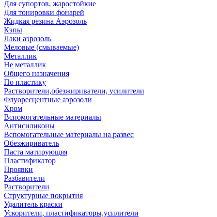
Для супортов, жаростойкие
Для тонировки фонарей
Жидкая резина Аэрозоль
Кэпы
Лаки аэрозоль
Меловые (смываемые)
Металлик
Не металлик
Общего назначения
По пластику
Растворители,обезжириватели, усилители
Флуоресцентные аэрозоли
Хром
Вспомогательные материалы
Антисиликоны
Вспомогательные материалы на развес
Обезжириватель
Паста матирующяя
Пластификатор
Проявки
Разбавители
Растворители
Структурные покрытия
Удалитель краски
Ускорители, пластификаторы,усилители