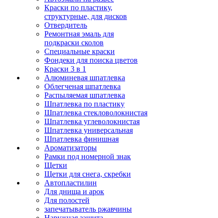
Краски по пластику,
структурные, для дисков
Отвердитель
Ремонтная эмаль для
подкраски сколов
Специальные краски
Фондеки для поиска цветов
Краски 3 в 1
Алюминевая шпатлевка
Облегченая шпатлевка
Распыляемая шпатлевка
Шпатлевка по пластику
Шпатлевка стекловолокнистая
Шпатлевка углеволокнистая
Шпатлевка универсальная
Шпатлевка финишная
Ароматизаторы
Рамки под номерной знак
Щетки
Щетки для снега, скребки
Автопластилин
Для днища и арок
Для полостей
запечатыватель ржавчины
Наружная защита