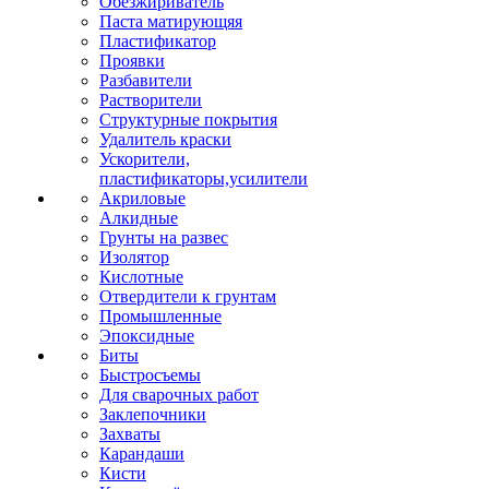
Обезжириватель
Паста матирующяя
Пластификатор
Проявки
Разбавители
Растворители
Структурные покрытия
Удалитель краски
Ускорители,
пластификаторы,усилители
Акриловые
Алкидные
Грунты на развес
Изолятор
Кислотные
Отвердители к грунтам
Промышленные
Эпоксидные
Биты
Быстросъемы
Для сварочных работ
Заклепочники
Захваты
Карандаши
Кисти