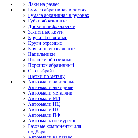
Лаки на развес
Бумага абразивная в листах
Бумага абразивная в рулонах
Губки абразивные
Диски шлифовальные
Зачистные круги
Круги абразивные
Круги отрезные
Круги шлифовальные
Напильники
Полоски абразивные
Порошок абразивный
Скотч-брайт
Щетки по металу
Автоэмали акриловые
Автоэмали алкидные
Автоэмали металлик
Автоэмали МЛ
Автоэмали НЦ
Автоэмали ПЛ
Автоэмали ПФ
Автоэмаль полиуретан
Базовые компоненты для
подбора
Автоэмали на развес