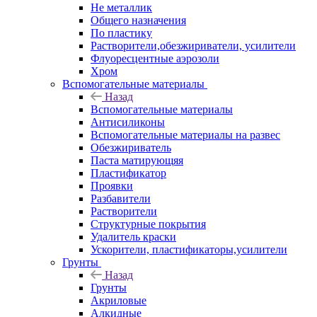
Не металлик
Общего назначения
По пластику
Растворители,обезжириватели, усилители
Флуоресцентные аэрозоли
Хром
Вспомогательные материалы
Назад
Вспомогательные материалы
Антисиликоны
Вспомогательные материалы на развес
Обезжириватель
Паста матирующяя
Пластификатор
Проявки
Разбавители
Растворители
Структурные покрытия
Удалитель краски
Ускорители, пластификаторы,усилители
Грунты
Назад
Грунты
Акриловые
Алкидные