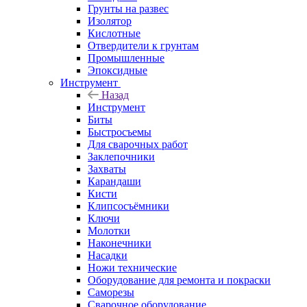
Грунты на развес
Изолятор
Кислотные
Отвердители к грунтам
Промышленные
Эпоксидные
Инструмент
Назад
Инструмент
Биты
Быстросъемы
Для сварочных работ
Заклепочники
Захваты
Карандаши
Кисти
Клипсосъёмники
Ключи
Молотки
Наконечники
Насадки
Ножи технические
Оборудование для ремонта и покраски
Саморезы
Сварочное оборудование