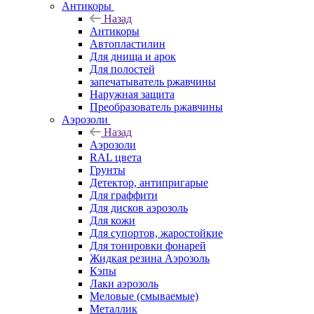
Антикоры
Назад
Антикоры
Автопластилин
Для днища и арок
Для полостей
запечатыватель ржавчины
Наружная защита
Преобразователь ржавчины
Аэрозоли
Назад
Аэрозоли
RAL цвета
Грунты
Детектор, антипригарые
Для граффити
Для дисков аэрозоль
Для кожи
Для супортов, жаростойкие
Для тонировки фонарей
Жидкая резина Аэрозоль
Кэпы
Лаки аэрозоль
Меловые (смываемые)
Металлик