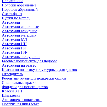
Напильники
Полоски абразивные
Порошок абразивный
Скотч-брайт
Щетки по металу
Автоэмали
Автоэмали акриловые
Автоэмали алкидные
Автоэмали металлик
Автоэмали МЛ
Автоэмали НЦ
Автоэмали ПЛ
Автоэмали ПФ
Автоэмаль полиуретан
Базовые компоненты для подбора
Автоэмали на развес
Краски по пластику, структурные, для дисков
Отвердитель
Ремонтная эмаль для подкраски сколов
Специальные краски
Фондеки для поиска цветов
Краски 3 в 1
Шпатлевка
Алюминевая шпатлевка
Облегченая шпатлевка