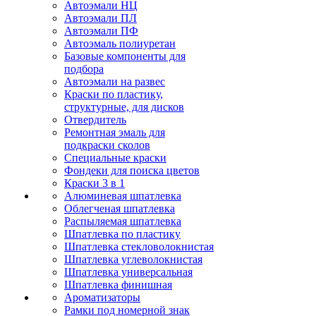
Автоэмали НЦ
Автоэмали ПЛ
Автоэмали ПФ
Автоэмаль полиуретан
Базовые компоненты для
подбора
Автоэмали на развес
Краски по пластику,
структурные, для дисков
Отвердитель
Ремонтная эмаль для
подкраски сколов
Специальные краски
Фондеки для поиска цветов
Краски 3 в 1
Алюминевая шпатлевка
Облегченая шпатлевка
Распыляемая шпатлевка
Шпатлевка по пластику
Шпатлевка стекловолокнистая
Шпатлевка углеволокнистая
Шпатлевка универсальная
Шпатлевка финишная
Ароматизаторы
Рамки под номерной знак