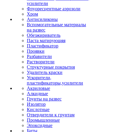
усилители
Флуоресцентные аэрозоли
Хром
Антисиликоны
Вспомогательные материалы
на развес
Обезжириватель
Паста матирующяя
Пластификатор
Проявки
Разбавители
Растворители
Структурные покрытия
Удалитель краски
Ускорители,
пластификаторы,усилители
Акриловые
Алкидные
Грунты на развес
Изолятор
Кислотные
Отвердители к грунтам
Промышленные
Эпоксидные
Биты