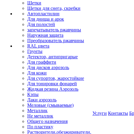
Щетки
Щетки для снега, скребки
Автопластилин
Для днища и арок
Для полостей
запечатыватель ржавчины
Наружная защита
Преобразователь ржавчины
RAL цвета
Грунты
Детектор, антипригарые
Для граффити
Для дисков аэрозоль
Для кожи
Для супортов, жаростойкие
Для тонировки фонарей
Жидкая резина Аэрозоль
Кэпы
Лаки аэрозоль
Меловые (смываемые)
Металлик
Услуги
Контакты
Б
Не металлик
Общего назначения
По пластику
Растворители,обезжириватели,