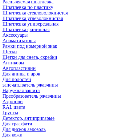
Распыляемая шпатлевка
Шпатлевка по пластику
Шпатлевка стекловолокнистая
Шпатлевка углеволокнистая
Шпатлевка универсальная
Шпатлевка финишная
Аксессуары
Ароматизаторы
Рамки под номерной знак
Щетки
Щетки для снега, скребки
Антикоры
Автопластилин
Для днища и арок
Для полостей
запечатыватель ржавчины
Наружная защита
Преобразователь ржавчины
Аэрозоли
RAL цвета
Грунты
Детектор, антипригарые
Для граффити
Для дисков аэрозоль
Для кожи