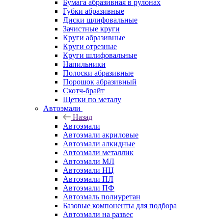
Бумага абразивная в рулонах
Губки абразивные
Диски шлифовальные
Зачистные круги
Круги абразивные
Круги отрезные
Круги шлифовальные
Напильники
Полоски абразивные
Порошок абразивный
Скотч-брайт
Щетки по металу
Автоэмали
Назад
Автоэмали
Автоэмали акриловые
Автоэмали алкидные
Автоэмали металлик
Автоэмали МЛ
Автоэмали НЦ
Автоэмали ПЛ
Автоэмали ПФ
Автоэмаль полиуретан
Базовые компоненты для подбора
Автоэмали на развес