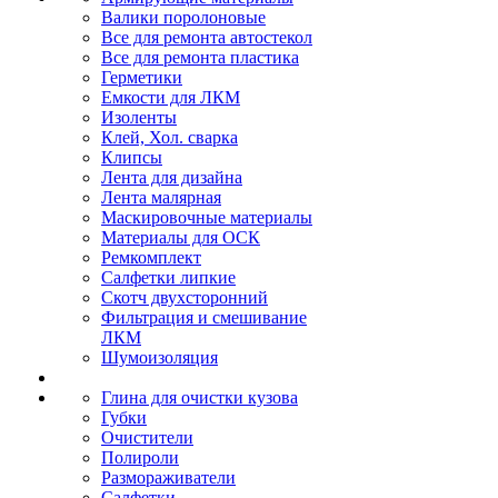
Валики поролоновые
Все для ремонта автостекол
Все для ремонта пластика
Герметики
Емкости для ЛКМ
Изоленты
Клей, Хол. сварка
Клипсы
Лента для дизайна
Лента малярная
Маскировочные материалы
Материалы для ОСК
Ремкомплект
Салфетки липкие
Скотч двухсторонний
Фильтрация и смешивание
ЛКМ
Шумоизоляция
Глина для очистки кузова
Губки
Очистители
Полироли
Размораживатели
Салфетки