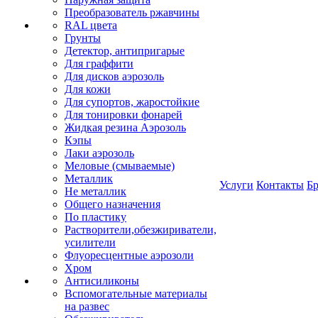
Преобразователь ржавчины
RAL цвета
Грунты
Детектор, антипригарые
Для граффити
Для дисков аэрозоль
Для кожи
Для супортов, жаростойкие
Для тонировки фонарей
Жидкая резина Аэрозоль
Кэпы
Лаки аэрозоль
Меловые (смываемые)
Металлик
Услуги
Контакты
Б
Не металлик
Общего назначения
По пластику
Растворители,обезжириватели,
усилители
Флуоресцентные аэрозоли
Хром
Антисиликоны
Вспомогательные материалы
на развес