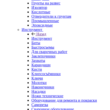
Грунты на развес
Изолятор
Кислотные
Отвердители к грунтам
Промышленные
Эпоксидные
Инструмент
Назад
Инструмент
Биты
Быстросъемы
Для сварочных работ
Заклепочники
Захваты
Карандаши
Кисти
Клипсосъёмники
Ключи
Молотки
Наконечники
Насадки
Ножи технические
Оборудование для ремонта и покраски
Саморезы
Сварочное оборудование