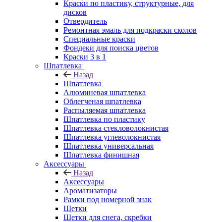
Краски по пластику, структурные, для
дисков
Отвердитель
Ремонтная эмаль для подкраски сколов
Специальные краски
Фондеки для поиска цветов
Краски 3 в 1
Шпатлевка
Назад
Шпатлевка
Алюминевая шпатлевка
Облегченая шпатлевка
Распыляемая шпатлевка
Шпатлевка по пластику
Шпатлевка стекловолокнистая
Шпатлевка углеволокнистая
Шпатлевка универсальная
Шпатлевка финишная
Аксессуары
Назад
Аксессуары
Ароматизаторы
Рамки под номерной знак
Щетки
Щетки для снега, скребки