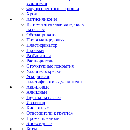
усилители
Флуоресцентные аэрозоли
Хром
Антисиликоны
Вспомогательные материалы
на развес
Обезжириватель
Паста матирующяя
Пластификатор
Проявки
Разбавители
Растворители
Структурные покрытия
Удалитель краски
Ускорители,
пластификаторы,усилители
Акриловые
Алкидные
Грунты на развес
Изолятор
Кислотные
Отвердители к грунтам
Промышленные
Эпоксидные
Биты