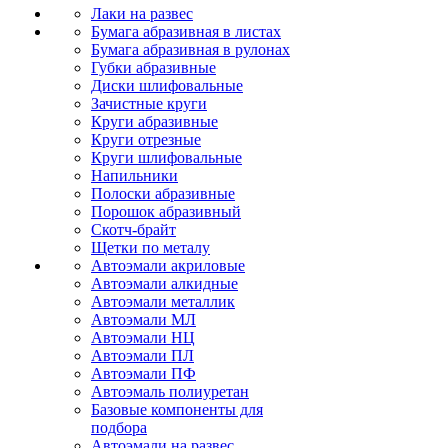
Лаки на развес
Бумага абразивная в листах
Бумага абразивная в рулонах
Губки абразивные
Диски шлифовальные
Зачистные круги
Круги абразивные
Круги отрезные
Круги шлифовальные
Напильники
Полоски абразивные
Порошок абразивный
Скотч-брайт
Щетки по металу
Автоэмали акриловые
Автоэмали алкидные
Автоэмали металлик
Автоэмали МЛ
Автоэмали НЦ
Автоэмали ПЛ
Автоэмали ПФ
Автоэмаль полиуретан
Базовые компоненты для
подбора
Автоэмали на развес