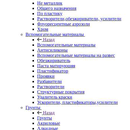
Не металлик
Общего назначения
По пластику
Растворители,обезжириватели, усилители
Флуоресцентные аэрозоли
Хром
Вспомогательные материалы
Назад
Вспомогательные материалы
Антисиликоны
Вспомогательные материалы на развес
Обезжириватель
Паста матирующяя
Пластификатор
Проявки
Разбавители
Растворители
Структурные покрытия
Удалитель краски
Ускорители, пластификаторы,усилители
Грунты
Назад
Грунты
Акриловые
Алкидные