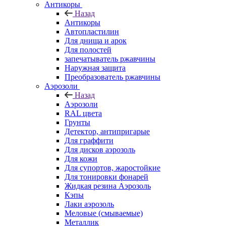
Антикоры
Назад
Антикоры
Автопластилин
Для днища и арок
Для полостей
запечатыватель ржавчины
Наружная защита
Преобразователь ржавчины
Аэрозоли
Назад
Аэрозоли
RAL цвета
Грунты
Детектор, антипригарые
Для граффити
Для дисков аэрозоль
Для кожи
Для супортов, жаростойкие
Для тонировки фонарей
Жидкая резина Аэрозоль
Кэпы
Лаки аэрозоль
Меловые (смываемые)
Металлик