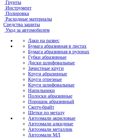
Грунты
Инструмент
Полировка
Расходные материалы
Средства защиты
Уход за автомобилем
Лаки на развес
Бумага абразивная в листах
Бумага абразивная в рулонах
Губки абразивные
Диски шлифовальные
Зачистные круги
Круги абразивные
Круги отрезные
Круги шлифовальные
Напильники
Полоски абразивные
Порошок абразивный
Скотч-брайт
Щетки по металу
Автоэмали акриловые
Автоэмали алкидные
Автоэмали металлик
Автоэмали МЛ