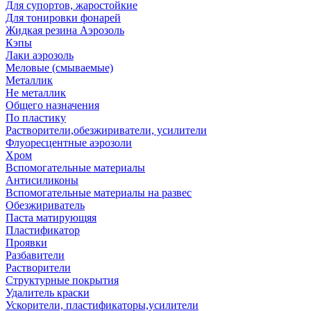
Для супортов, жаростойкие
Для тонировки фонарей
Жидкая резина Аэрозоль
Кэпы
Лаки аэрозоль
Меловые (смываемые)
Металлик
Не металлик
Общего назначения
По пластику
Растворители,обезжириватели, усилители
Флуоресцентные аэрозоли
Хром
Вспомогательные материалы
Антисиликоны
Вспомогательные материалы на развес
Обезжириватель
Паста матирующяя
Пластификатор
Проявки
Разбавители
Растворители
Структурные покрытия
Удалитель краски
Ускорители, пластификаторы,усилители