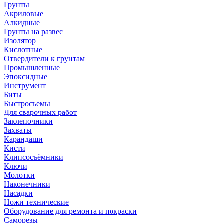
Грунты
Акриловые
Алкидные
Грунты на развес
Изолятор
Кислотные
Отвердители к грунтам
Промышленные
Эпоксидные
Инструмент
Биты
Быстросъемы
Для сварочных работ
Заклепочники
Захваты
Карандаши
Кисти
Клипсосъёмники
Ключи
Молотки
Наконечники
Насадки
Ножи технические
Оборудование для ремонта и покраски
Саморезы