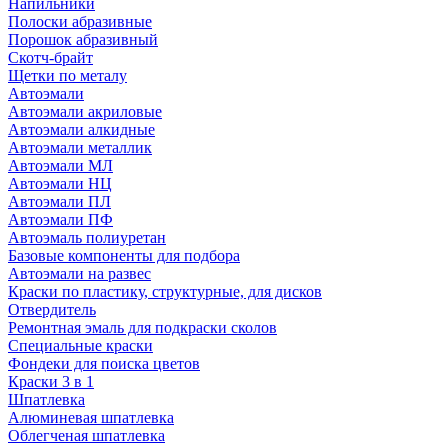
Напильники
Полоски абразивные
Порошок абразивный
Скотч-брайт
Щетки по металу
Автоэмали
Автоэмали акриловые
Автоэмали алкидные
Автоэмали металлик
Автоэмали МЛ
Автоэмали НЦ
Автоэмали ПЛ
Автоэмали ПФ
Автоэмаль полиуретан
Базовые компоненты для подбора
Автоэмали на развес
Краски по пластику, структурные, для дисков
Отвердитель
Ремонтная эмаль для подкраски сколов
Специальные краски
Фондеки для поиска цветов
Краски 3 в 1
Шпатлевка
Алюминевая шпатлевка
Облегченая шпатлевка