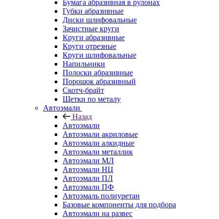
Бумага абразивная в рулонах
Губки абразивные
Диски шлифовальные
Зачистные круги
Круги абразивные
Круги отрезные
Круги шлифовальные
Напильники
Полоски абразивные
Порошок абразивный
Скотч-брайт
Щетки по металу
Автоэмали
Назад
Автоэмали
Автоэмали акриловые
Автоэмали алкидные
Автоэмали металлик
Автоэмали МЛ
Автоэмали НЦ
Автоэмали ПЛ
Автоэмали ПФ
Автоэмаль полиуретан
Базовые компоненты для подбора
Автоэмали на развес