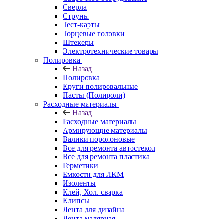
Сверла
Струны
Тест-карты
Торцевые головки
Штекеры
Электротехнические товары
Полировка
Назад
Полировка
Круги полировальные
Пасты (Полироли)
Расходные материалы
Назад
Расходные материалы
Армирующие материалы
Валики поролоновые
Все для ремонта автостекол
Все для ремонта пластика
Герметики
Емкости для ЛКМ
Изоленты
Клей, Хол. сварка
Клипсы
Лента для дизайна
Лента малярная