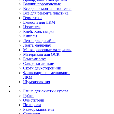
Валики поролоновые
Все для ремонта автостекол
Все для ремонта пластика
Герметики
Емкости для ЛКМ
Изоленты
Клей, Хол. сварка
Клипсы
Лента для дизайна
Лента малярная
Маскировочные материалы
Материалы для ОСК
Ремкомплект
Салфетки липкие
Скотч двухсторонний
Фильтрация и смешивание
ЛКМ
Шумоизоляция
Глина для очистки кузова
Губки
Очистители
Полироли
Размораживатели
Салфетки