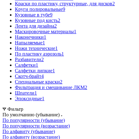
Краски по пластику, структурные, для дисков
2
Круги полировальные
9
Кузовные в тубе
9
Кузовные под кисть
2
Лента для дизайна
2
Маскировочные материалы
1
Наконечники
1
Напыляемые
1
Ножи технические
1
По пластику аэрозоль
1
Разбавители
2
Салфетки
1
Салфетки липкие
1
Скотч-брайт
4
Специальные краски
2
Фильтрация и смешивание ЛКМ
2
Шпатели
1
Эпоксидные
1
Фильтр
По умолчанию (убывание)
По популярности (убывание)
По популярности (возрастание)
По алфавиту (убывание)
По алфавиту (возрастание)