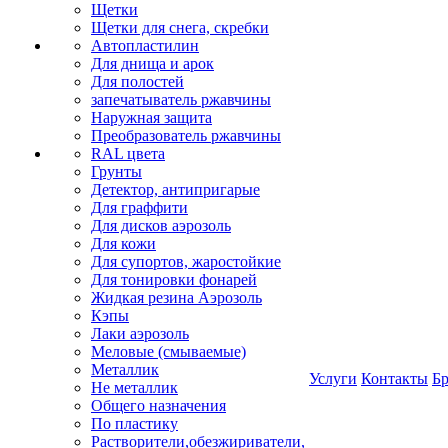
Щетки
Щетки для снега, скребки
Автопластилин
Для днища и арок
Для полостей
запечатыватель ржавчины
Наружная защита
Преобразователь ржавчины
RAL цвета
Грунты
Детектор, антипригарые
Для граффити
Для дисков аэрозоль
Для кожи
Для супортов, жаростойкие
Для тонировки фонарей
Жидкая резина Аэрозоль
Кэпы
Лаки аэрозоль
Меловые (смываемые)
Металлик
Услуги
Контакты
Б
Не металлик
Общего назначения
По пластику
Растворители,обезжириватели,