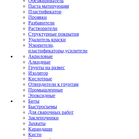
Обезжириватель
Паста матирующяя
Пластификатор
Проявки
Разбавители
Растворители
Структурные покрытия
Удалитель краски
Ускорители,
пластификаторы,усилители
Акриловые
Алкидные
Грунты на развес
Изолятор
Кислотные
Отвердители к грунтам
Промышленные
Эпоксидные
Биты
Быстросъемы
Для сварочных работ
Заклепочники
Захваты
Карандаши
Кисти