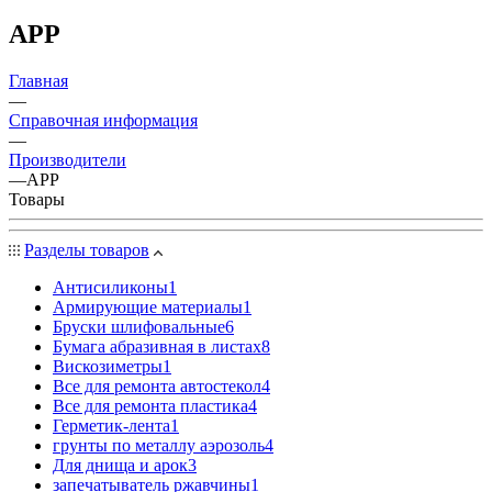
APP
Главная
—
Справочная информация
—
Производители
—
APP
Товары
Разделы товаров
Антисиликоны
1
Армирующие материалы
1
Бруски шлифовальные
6
Бумага абразивная в листах
8
Вискозиметры
1
Все для ремонта автостекол
4
Все для ремонта пластика
4
Герметик-лента
1
грунты по металлу аэрозоль
4
Для днища и арок
3
запечатыватель ржавчины
1