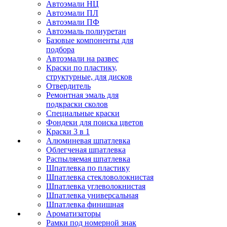
Автоэмали НЦ
Автоэмали ПЛ
Автоэмали ПФ
Автоэмаль полиуретан
Базовые компоненты для
подбора
Автоэмали на развес
Краски по пластику,
структурные, для дисков
Отвердитель
Ремонтная эмаль для
подкраски сколов
Специальные краски
Фондеки для поиска цветов
Краски 3 в 1
Алюминевая шпатлевка
Облегченая шпатлевка
Распыляемая шпатлевка
Шпатлевка по пластику
Шпатлевка стекловолокнистая
Шпатлевка углеволокнистая
Шпатлевка универсальная
Шпатлевка финишная
Ароматизаторы
Рамки под номерной знак