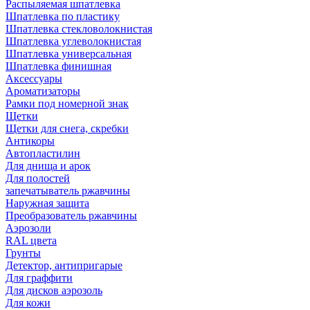
Распыляемая шпатлевка
Шпатлевка по пластику
Шпатлевка стекловолокнистая
Шпатлевка углеволокнистая
Шпатлевка универсальная
Шпатлевка финишная
Аксессуары
Ароматизаторы
Рамки под номерной знак
Щетки
Щетки для снега, скребки
Антикоры
Автопластилин
Для днища и арок
Для полостей
запечатыватель ржавчины
Наружная защита
Преобразователь ржавчины
Аэрозоли
RAL цвета
Грунты
Детектор, антипригарые
Для граффити
Для дисков аэрозоль
Для кожи