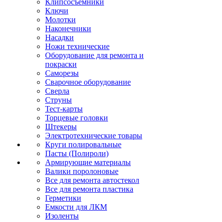
Клипсосъёмники
Ключи
Молотки
Наконечники
Насадки
Ножи технические
Оборудование для ремонта и
покраски
Саморезы
Сварочное оборудование
Сверла
Струны
Тест-карты
Торцевые головки
Штекеры
Электротехнические товары
Круги полировальные
Пасты (Полироли)
Армирующие материалы
Валики поролоновые
Все для ремонта автостекол
Все для ремонта пластика
Герметики
Емкости для ЛКМ
Изоленты