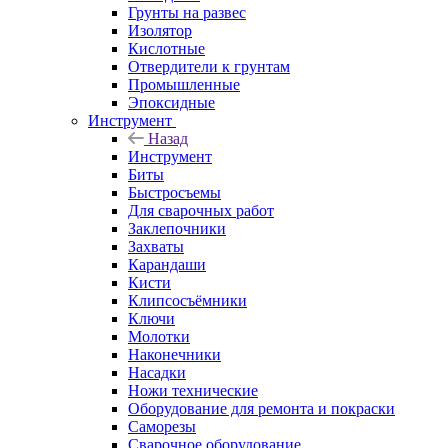
Грунты на развес
Изолятор
Кислотные
Отвердители к грунтам
Промышленные
Эпоксидные
Инструмент
Назад
Инструмент
Биты
Быстросъемы
Для сварочных работ
Заклепочники
Захваты
Карандаши
Кисти
Клипсосъёмники
Ключи
Молотки
Наконечники
Насадки
Ножи технические
Оборудование для ремонта и покраски
Саморезы
Сварочное оборудование