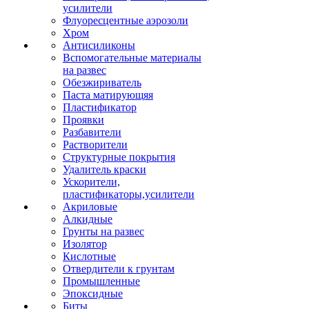
усилители
Флуоресцентные аэрозоли
Хром
Антисиликоны
Вспомогательные материалы
на развес
Обезжириватель
Паста матирующяя
Пластификатор
Проявки
Разбавители
Растворители
Структурные покрытия
Удалитель краски
Ускорители,
пластификаторы,усилители
Акриловые
Алкидные
Грунты на развес
Изолятор
Кислотные
Отвердители к грунтам
Промышленные
Эпоксидные
Биты