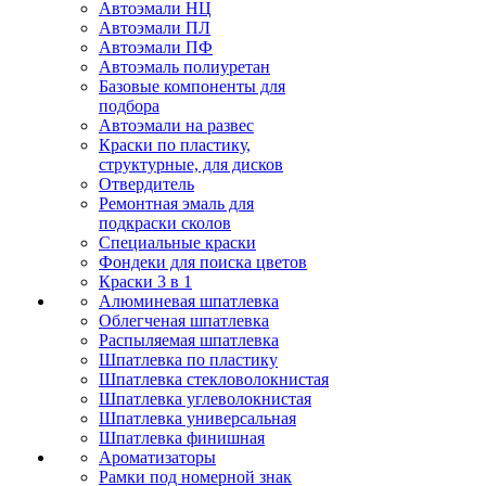
Автоэмали НЦ
Автоэмали ПЛ
Автоэмали ПФ
Автоэмаль полиуретан
Базовые компоненты для
подбора
Автоэмали на развес
Краски по пластику,
структурные, для дисков
Отвердитель
Ремонтная эмаль для
подкраски сколов
Специальные краски
Фондеки для поиска цветов
Краски 3 в 1
Алюминевая шпатлевка
Облегченая шпатлевка
Распыляемая шпатлевка
Шпатлевка по пластику
Шпатлевка стекловолокнистая
Шпатлевка углеволокнистая
Шпатлевка универсальная
Шпатлевка финишная
Ароматизаторы
Рамки под номерной знак