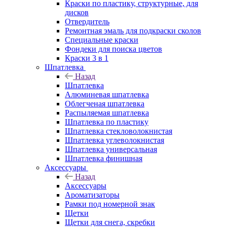
Краски по пластику, структурные, для
дисков
Отвердитель
Ремонтная эмаль для подкраски сколов
Специальные краски
Фондеки для поиска цветов
Краски 3 в 1
Шпатлевка
Назад
Шпатлевка
Алюминевая шпатлевка
Облегченая шпатлевка
Распыляемая шпатлевка
Шпатлевка по пластику
Шпатлевка стекловолокнистая
Шпатлевка углеволокнистая
Шпатлевка универсальная
Шпатлевка финишная
Аксессуары
Назад
Аксессуары
Ароматизаторы
Рамки под номерной знак
Щетки
Щетки для снега, скребки