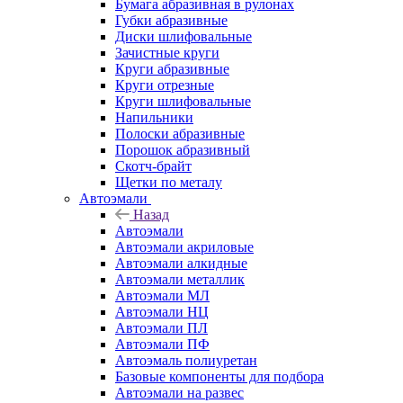
Бумага абразивная в рулонах
Губки абразивные
Диски шлифовальные
Зачистные круги
Круги абразивные
Круги отрезные
Круги шлифовальные
Напильники
Полоски абразивные
Порошок абразивный
Скотч-брайт
Щетки по металу
Автоэмали
Назад
Автоэмали
Автоэмали акриловые
Автоэмали алкидные
Автоэмали металлик
Автоэмали МЛ
Автоэмали НЦ
Автоэмали ПЛ
Автоэмали ПФ
Автоэмаль полиуретан
Базовые компоненты для подбора
Автоэмали на развес