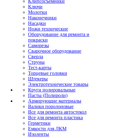
Клипсосъёмники
Ключи
Молотки
Наконечники
Насадки
Ножи технические
Оборудование для ремонта и
покраски
Саморезы
Сварочное оборудование
Сверла
Струны
Тест-карты
Торцевые головки
Штекеры
Электротехнические товары
Круги полировальные
Пасты (Полироли)
Армирующие материалы
Валики поролоновые
Все для ремонта автостекол
Все для ремонта пластика
Герметики
Емкости для ЛКМ
Изоленты