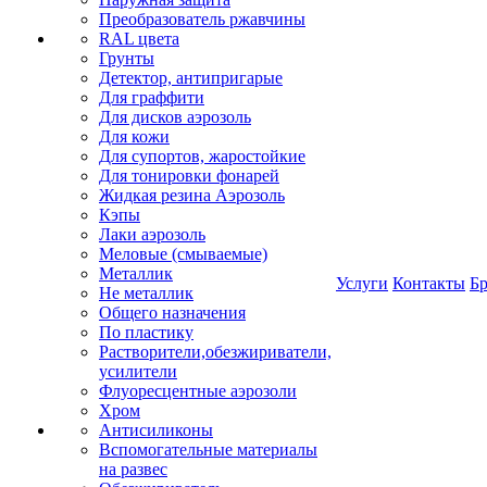
Преобразователь ржавчины
RAL цвета
Грунты
Детектор, антипригарые
Для граффити
Для дисков аэрозоль
Для кожи
Для супортов, жаростойкие
Для тонировки фонарей
Жидкая резина Аэрозоль
Кэпы
Лаки аэрозоль
Меловые (смываемые)
Металлик
Услуги
Контакты
Б
Не металлик
Общего назначения
По пластику
Растворители,обезжириватели,
усилители
Флуоресцентные аэрозоли
Хром
Антисиликоны
Вспомогательные материалы
на развес