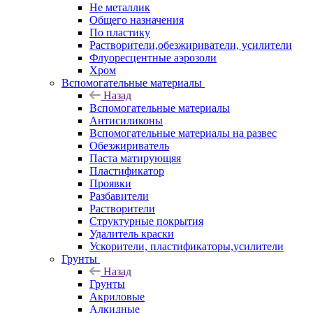
Не металлик
Общего назначения
По пластику
Растворители,обезжириватели, усилители
Флуоресцентные аэрозоли
Хром
Вспомогательные материалы
Назад
Вспомогательные материалы
Антисиликоны
Вспомогательные материалы на развес
Обезжириватель
Паста матирующяя
Пластификатор
Проявки
Разбавители
Растворители
Структурные покрытия
Удалитель краски
Ускорители, пластификаторы,усилители
Грунты
Назад
Грунты
Акриловые
Алкидные