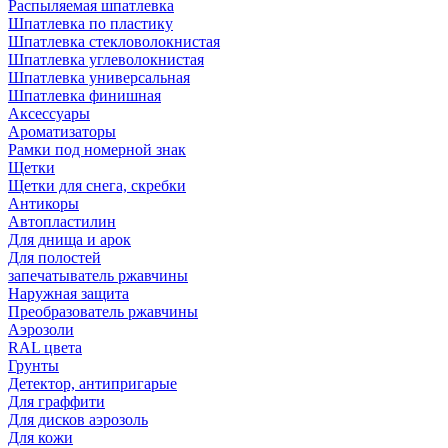
Распыляемая шпатлевка
Шпатлевка по пластику
Шпатлевка стекловолокнистая
Шпатлевка углеволокнистая
Шпатлевка универсальная
Шпатлевка финишная
Аксессуары
Ароматизаторы
Рамки под номерной знак
Щетки
Щетки для снега, скребки
Антикоры
Автопластилин
Для днища и арок
Для полостей
запечатыватель ржавчины
Наружная защита
Преобразователь ржавчины
Аэрозоли
RAL цвета
Грунты
Детектор, антипригарые
Для граффити
Для дисков аэрозоль
Для кожи