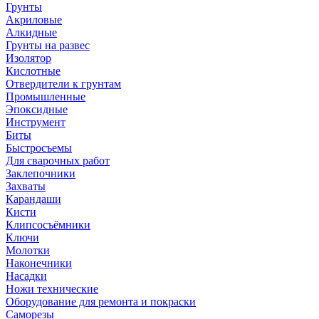
Грунты
Акриловые
Алкидные
Грунты на развес
Изолятор
Кислотные
Отвердители к грунтам
Промышленные
Эпоксидные
Инструмент
Биты
Быстросъемы
Для сварочных работ
Заклепочники
Захваты
Карандаши
Кисти
Клипсосъёмники
Ключи
Молотки
Наконечники
Насадки
Ножи технические
Оборудование для ремонта и покраски
Саморезы