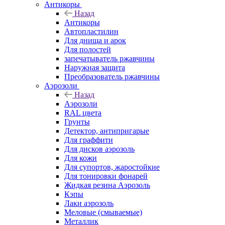
Антикоры
Назад
Антикоры
Автопластилин
Для днища и арок
Для полостей
запечатыватель ржавчины
Наружная защита
Преобразователь ржавчины
Аэрозоли
Назад
Аэрозоли
RAL цвета
Грунты
Детектор, антипригарые
Для граффити
Для дисков аэрозоль
Для кожи
Для супортов, жаростойкие
Для тонировки фонарей
Жидкая резина Аэрозоль
Кэпы
Лаки аэрозоль
Меловые (смываемые)
Металлик