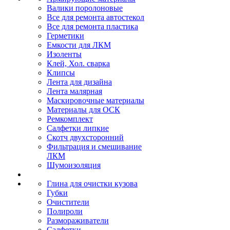
Валики поролоновые
Все для ремонта автостекол
Все для ремонта пластика
Герметики
Емкости для ЛКМ
Изоленты
Клей, Хол. сварка
Клипсы
Лента для дизайна
Лента малярная
Маскировочные материалы
Материалы для ОСК
Ремкомплект
Салфетки липкие
Скотч двухсторонний
Фильтрация и смешивание
ЛКМ
Шумоизоляция
Глина для очистки кузова
Губки
Очистители
Полироли
Размораживатели
Салфетки