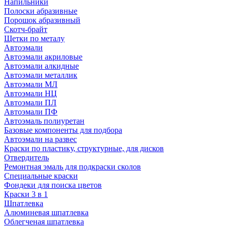
Напильники
Полоски абразивные
Порошок абразивный
Скотч-брайт
Щетки по металу
Автоэмали
Автоэмали акриловые
Автоэмали алкидные
Автоэмали металлик
Автоэмали МЛ
Автоэмали НЦ
Автоэмали ПЛ
Автоэмали ПФ
Автоэмаль полиуретан
Базовые компоненты для подбора
Автоэмали на развес
Краски по пластику, структурные, для дисков
Отвердитель
Ремонтная эмаль для подкраски сколов
Специальные краски
Фондеки для поиска цветов
Краски 3 в 1
Шпатлевка
Алюминевая шпатлевка
Облегченая шпатлевка