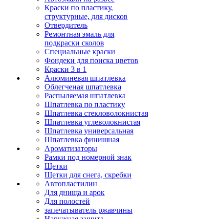
Краски по пластику,
структурные, для дисков
Отвердитель
Ремонтная эмаль для
подкраски сколов
Специальные краски
Фондеки для поиска цветов
Краски 3 в 1
Алюминевая шпатлевка
Облегченая шпатлевка
Распыляемая шпатлевка
Шпатлевка по пластику
Шпатлевка стекловолокнистая
Шпатлевка углеволокнистая
Шпатлевка универсальная
Шпатлевка финишная
Ароматизаторы
Рамки под номерной знак
Щетки
Щетки для снега, скребки
Автопластилин
Для днища и арок
Для полостей
запечатыватель ржавчины
Наружная защита