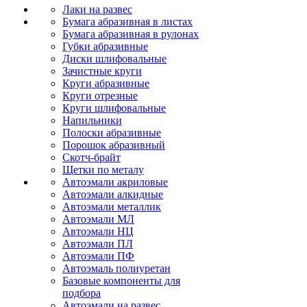
Лаки на развес
Бумага абразивная в листах
Бумага абразивная в рулонах
Губки абразивные
Диски шлифовальные
Зачистные круги
Круги абразивные
Круги отрезные
Круги шлифовальные
Напильники
Полоски абразивные
Порошок абразивный
Скотч-брайт
Щетки по металу
Автоэмали акриловые
Автоэмали алкидные
Автоэмали металлик
Автоэмали МЛ
Автоэмали НЦ
Автоэмали ПЛ
Автоэмали ПФ
Автоэмаль полиуретан
Базовые компоненты для
подбора
Автоэмали на развес