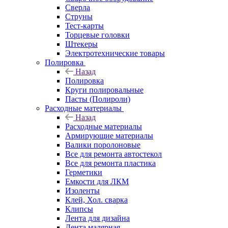
Сверла
Струны
Тест-карты
Торцевые головки
Штекеры
Электротехнические товары
Полировка
Назад
Полировка
Круги полировальные
Пасты (Полироли)
Расходные материалы
Назад
Расходные материалы
Армирующие материалы
Валики поролоновые
Все для ремонта автостекол
Все для ремонта пластика
Герметики
Емкости для ЛКМ
Изоленты
Клей, Хол. сварка
Клипсы
Лента для дизайна
Лента малярная