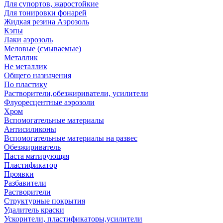
Для супортов, жаростойкие
Для тонировки фонарей
Жидкая резина Аэрозоль
Кэпы
Лаки аэрозоль
Меловые (смываемые)
Металлик
Не металлик
Общего назначения
По пластику
Растворители,обезжириватели, усилители
Флуоресцентные аэрозоли
Хром
Вспомогательные материалы
Антисиликоны
Вспомогательные материалы на развес
Обезжириватель
Паста матирующяя
Пластификатор
Проявки
Разбавители
Растворители
Структурные покрытия
Удалитель краски
Ускорители, пластификаторы,усилители