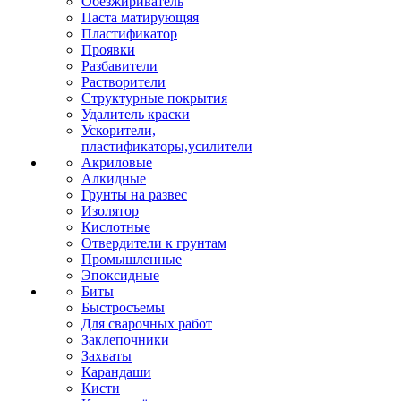
Обезжириватель
Паста матирующяя
Пластификатор
Проявки
Разбавители
Растворители
Структурные покрытия
Удалитель краски
Ускорители,
пластификаторы,усилители
Акриловые
Алкидные
Грунты на развес
Изолятор
Кислотные
Отвердители к грунтам
Промышленные
Эпоксидные
Биты
Быстросъемы
Для сварочных работ
Заклепочники
Захваты
Карандаши
Кисти