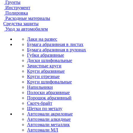
Грунты
Инструмент
Полировка
Расходные материалы
Средства защиты
Уход за автомобилем
Лаки на развес
Бумага абразивная в листах
Бумага абразивная в рулонах
Губки абразивные
Диски шлифовальные
Зачистные круги
Круги абразивные
Круги отрезные
Круги шлифовальные
Напильники
Полоски абразивные
Порошок абразивный
Скотч-брайт
Щетки по металу
Автоэмали акриловые
Автоэмали алкидные
Автоэмали металлик
Автоэмали МЛ