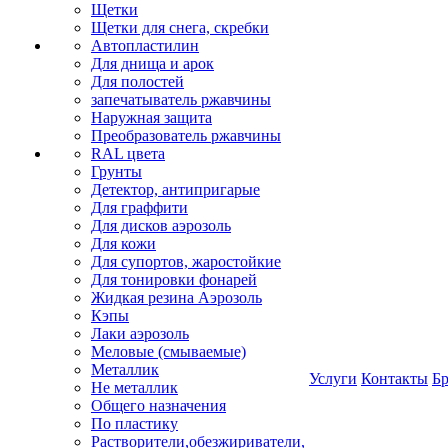
Щетки
Щетки для снега, скребки
Автопластилин
Для днища и арок
Для полостей
запечатыватель ржавчины
Наружная защита
Преобразователь ржавчины
RAL цвета
Грунты
Детектор, антипригарые
Для граффити
Для дисков аэрозоль
Для кожи
Для супортов, жаростойкие
Для тонировки фонарей
Жидкая резина Аэрозоль
Кэпы
Лаки аэрозоль
Меловые (смываемые)
Металлик
Услуги
Контакты
Б
Не металлик
Общего назначения
По пластику
Растворители,обезжириватели,