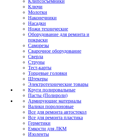
Клипсосъёмники
Ключи
Молотки
Наконечники
Насадки
Ножи технические
Оборудование для ремонта и
покраски
Саморезы
Сварочное оборудование
Сверла
Струны
Тест-карты
Торцевые головки
Штекеры
Электротехнические товары
Круги полировальные
Пасты (Полироли)
Армирующие материалы
Валики поролоновые
Все для ремонта автостекол
Все для ремонта пластика
Герметики
Емкости для ЛКМ
Изоленты