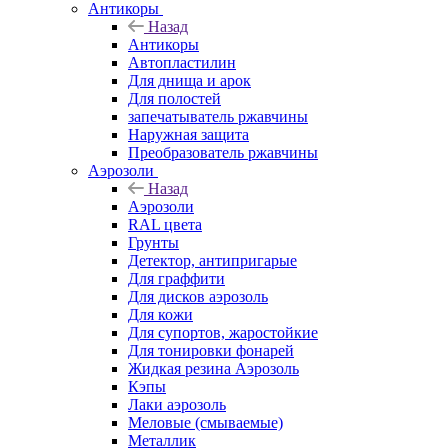
Антикоры
Назад
Антикоры
Автопластилин
Для днища и арок
Для полостей
запечатыватель ржавчины
Наружная защита
Преобразователь ржавчины
Аэрозоли
Назад
Аэрозоли
RAL цвета
Грунты
Детектор, антипригарые
Для граффити
Для дисков аэрозоль
Для кожи
Для супортов, жаростойкие
Для тонировки фонарей
Жидкая резина Аэрозоль
Кэпы
Лаки аэрозоль
Меловые (смываемые)
Металлик