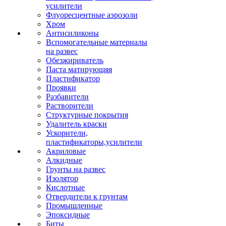
усилители
Флуоресцентные аэрозоли
Хром
Антисиликоны
Вспомогательные материалы
на развес
Обезжириватель
Паста матирующяя
Пластификатор
Проявки
Разбавители
Растворители
Структурные покрытия
Удалитель краски
Ускорители,
пластификаторы,усилители
Акриловые
Алкидные
Грунты на развес
Изолятор
Кислотные
Отвердители к грунтам
Промышленные
Эпоксидные
Биты