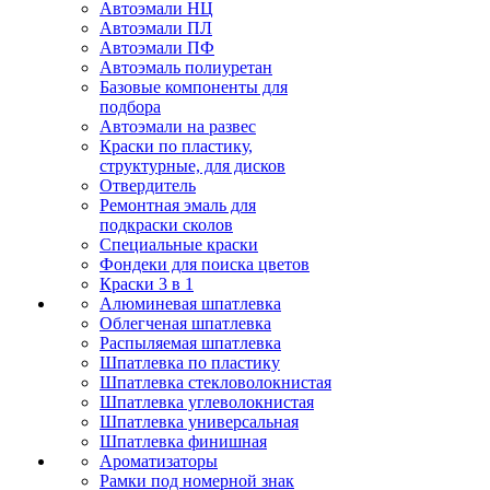
Автоэмали НЦ
Автоэмали ПЛ
Автоэмали ПФ
Автоэмаль полиуретан
Базовые компоненты для
подбора
Автоэмали на развес
Краски по пластику,
структурные, для дисков
Отвердитель
Ремонтная эмаль для
подкраски сколов
Специальные краски
Фондеки для поиска цветов
Краски 3 в 1
Алюминевая шпатлевка
Облегченая шпатлевка
Распыляемая шпатлевка
Шпатлевка по пластику
Шпатлевка стекловолокнистая
Шпатлевка углеволокнистая
Шпатлевка универсальная
Шпатлевка финишная
Ароматизаторы
Рамки под номерной знак