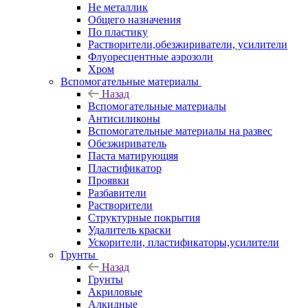
Не металлик
Общего назначения
По пластику
Растворители,обезжириватели, усилители
Флуоресцентные аэрозоли
Хром
Вспомогательные материалы
Назад
Вспомогательные материалы
Антисиликоны
Вспомогательные материалы на развес
Обезжириватель
Паста матирующяя
Пластификатор
Проявки
Разбавители
Растворители
Структурные покрытия
Удалитель краски
Ускорители, пластификаторы,усилители
Грунты
Назад
Грунты
Акриловые
Алкидные