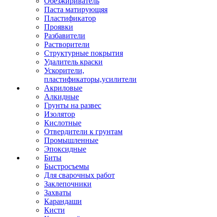
Обезжириватель
Паста матирующяя
Пластификатор
Проявки
Разбавители
Растворители
Структурные покрытия
Удалитель краски
Ускорители,
пластификаторы,усилители
Акриловые
Алкидные
Грунты на развес
Изолятор
Кислотные
Отвердители к грунтам
Промышленные
Эпоксидные
Биты
Быстросъемы
Для сварочных работ
Заклепочники
Захваты
Карандаши
Кисти