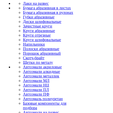
Лаки на развес
Бумага абразивная в листах
Бумага абразивная в рулонах
Губки абразивные
Диски шлифовальные
Зачистные круги
Круги абразивные
Круги отрезные
Круги шлифовальные
Напильники
Полоски абразивные
Порошок абразивный
Скотч-брайт
Щетки по металу
Автоэмали акриловые
Автоэмали алкидные
Автоэмали металлик
Автоэмали МЛ
Автоэмали НЦ
Автоэмали ПЛ
Автоэмали ПФ
Автоэмаль полиуретан
Базовые компоненты для
подбора
Автоэмали на развес