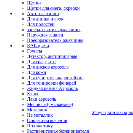
Щетки
Щетки для снега, скребки
Автопластилин
Для днища и арок
Для полостей
запечатыватель ржавчины
Наружная защита
Преобразователь ржавчины
RAL цвета
Грунты
Детектор, антипригарые
Для граффити
Для дисков аэрозоль
Для кожи
Для супортов, жаростойкие
Для тонировки фонарей
Жидкая резина Аэрозоль
Кэпы
Лаки аэрозоль
Меловые (смываемые)
Металлик
Услуги
Контакты
Б
Не металлик
Общего назначения
По пластику
Растворители,обезжириватели,