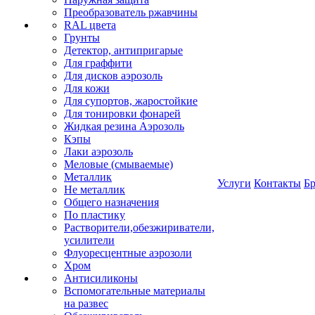
Преобразователь ржавчины
RAL цвета
Грунты
Детектор, антипригарые
Для граффити
Для дисков аэрозоль
Для кожи
Для супортов, жаростойкие
Для тонировки фонарей
Жидкая резина Аэрозоль
Кэпы
Лаки аэрозоль
Меловые (смываемые)
Металлик
Услуги
Контакты
Б
Не металлик
Общего назначения
По пластику
Растворители,обезжириватели,
усилители
Флуоресцентные аэрозоли
Хром
Антисиликоны
Вспомогательные материалы
на развес