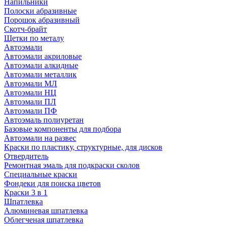
Напильники
Полоски абразивные
Порошок абразивный
Скотч-брайт
Щетки по металу
Автоэмали
Автоэмали акриловые
Автоэмали алкидные
Автоэмали металлик
Автоэмали МЛ
Автоэмали НЦ
Автоэмали ПЛ
Автоэмали ПФ
Автоэмаль полиуретан
Базовые компоненты для подбора
Автоэмали на развес
Краски по пластику, структурные, для дисков
Отвердитель
Ремонтная эмаль для подкраски сколов
Специальные краски
Фондеки для поиска цветов
Краски 3 в 1
Шпатлевка
Алюминевая шпатлевка
Облегченая шпатлевка