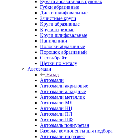
Бумага абразивная в рулонах
Губки абразивные
Диски шлифовальные
Зачистные круги
Круги абразивные
Круги отрезные
Круги шлифовальные
Напильники
Полоски абразивные
Порошок абразивный
Скотч-брайт
Щетки по металу
Автоэмали
Назад
Автоэмали
Автоэмали акриловые
Автоэмали алкидные
Автоэмали металлик
Автоэмали МЛ
Автоэмали НЦ
Автоэмали ПЛ
Автоэмали ПФ
Автоэмаль полиуретан
Базовые компоненты для подбора
Автоэмали на развес