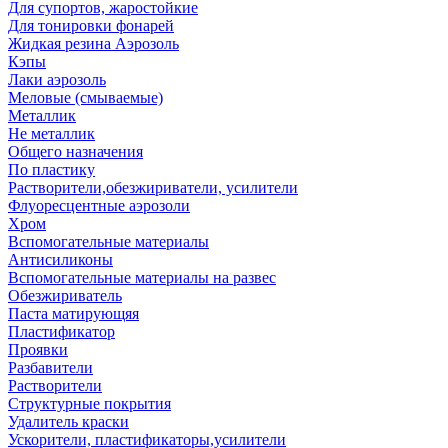
Для супортов, жаростойкие
Для тонировки фонарей
Жидкая резина Аэрозоль
Кэпы
Лаки аэрозоль
Меловые (смываемые)
Металлик
Не металлик
Общего назначения
По пластику
Растворители,обезжириватели, усилители
Флуоресцентные аэрозоли
Хром
Вспомогательные материалы
Антисиликоны
Вспомогательные материалы на развес
Обезжириватель
Паста матирующяя
Пластификатор
Проявки
Разбавители
Растворители
Структурные покрытия
Удалитель краски
Ускорители, пластификаторы,усилители