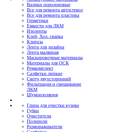
Валики поролоновые
Все для ремонта автостекол
Все для ремонта пластика
Герметики
Емкости для ЛКМ
Изоленты
Клей, Хол. сварка
Клипсы
Лента для дизайна
Лента малярная
Маскировочные материалы
Материалы для ОСК
Ремкомплект
Салфетки липкие
Скотч двухсторонний
Фильтрация и смешивание
ЛКМ
Шумоизоляция
Глина для очистки кузова
Губки
Очистители
Полироли
Размораживатели
Салфетки