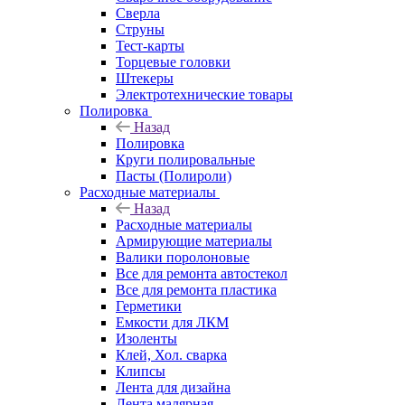
Сверла
Струны
Тест-карты
Торцевые головки
Штекеры
Электротехнические товары
Полировка
Назад
Полировка
Круги полировальные
Пасты (Полироли)
Расходные материалы
Назад
Расходные материалы
Армирующие материалы
Валики поролоновые
Все для ремонта автостекол
Все для ремонта пластика
Герметики
Емкости для ЛКМ
Изоленты
Клей, Хол. сварка
Клипсы
Лента для дизайна
Лента малярная