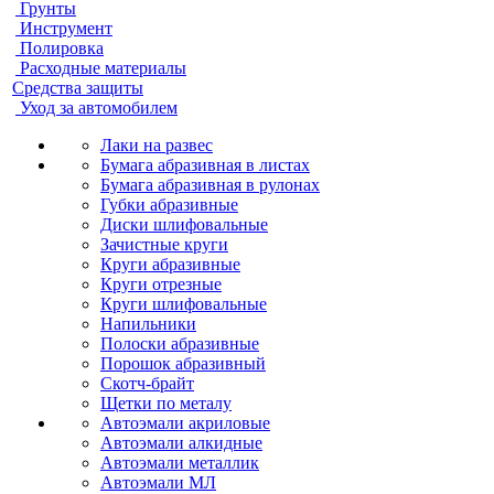
Грунты
Инструмент
Полировка
Расходные материалы
Средства защиты
Уход за автомобилем
Лаки на развес
Бумага абразивная в листах
Бумага абразивная в рулонах
Губки абразивные
Диски шлифовальные
Зачистные круги
Круги абразивные
Круги отрезные
Круги шлифовальные
Напильники
Полоски абразивные
Порошок абразивный
Скотч-брайт
Щетки по металу
Автоэмали акриловые
Автоэмали алкидные
Автоэмали металлик
Автоэмали МЛ