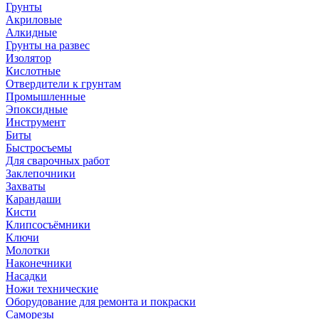
Грунты
Акриловые
Алкидные
Грунты на развес
Изолятор
Кислотные
Отвердители к грунтам
Промышленные
Эпоксидные
Инструмент
Биты
Быстросъемы
Для сварочных работ
Заклепочники
Захваты
Карандаши
Кисти
Клипсосъёмники
Ключи
Молотки
Наконечники
Насадки
Ножи технические
Оборудование для ремонта и покраски
Саморезы