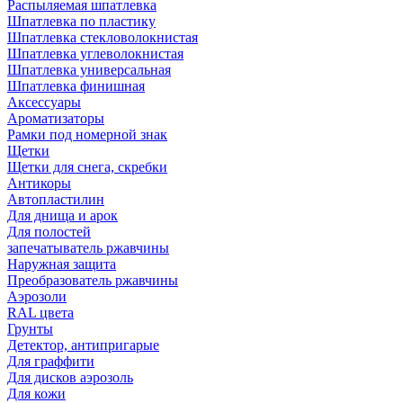
Распыляемая шпатлевка
Шпатлевка по пластику
Шпатлевка стекловолокнистая
Шпатлевка углеволокнистая
Шпатлевка универсальная
Шпатлевка финишная
Аксессуары
Ароматизаторы
Рамки под номерной знак
Щетки
Щетки для снега, скребки
Антикоры
Автопластилин
Для днища и арок
Для полостей
запечатыватель ржавчины
Наружная защита
Преобразователь ржавчины
Аэрозоли
RAL цвета
Грунты
Детектор, антипригарые
Для граффити
Для дисков аэрозоль
Для кожи