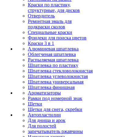
Краски по пластику,
структурные, для дисков
Отвердитель
Ремонтная эмаль для
подкраски сколов
Специальные краски
Фондеки для поиска цветов
Краски 3 в 1
Алюминевая шпатлевка
Облегченая шпатлевка
Распыляемая шпатлевка
Шпатлевка по пластику
Шпатлевка стекловолокнистая
Шпатлевка углеволокнистая
Шпатлевка универсальная
Шпатлевка финишная
Ароматизаторы
Рамки под номерной знак
Щетки
Щетки для снега, скребки
Автопластилин
Для днища и арок
Для полостей
запечатыватель ржавчины
Наружная защита