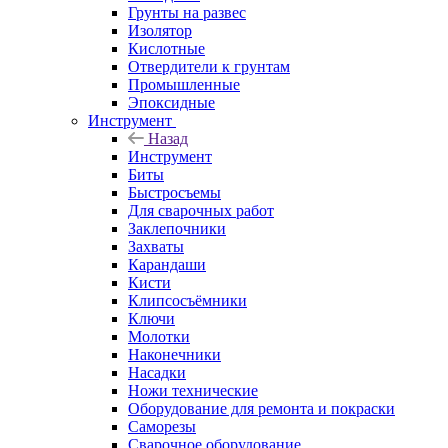
Грунты на развес
Изолятор
Кислотные
Отвердители к грунтам
Промышленные
Эпоксидные
Инструмент
Назад
Инструмент
Биты
Быстросъемы
Для сварочных работ
Заклепочники
Захваты
Карандаши
Кисти
Клипсосъёмники
Ключи
Молотки
Наконечники
Насадки
Ножи технические
Оборудование для ремонта и покраски
Саморезы
Сварочное оборудование