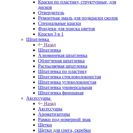
Краски по пластику, структурные, для
дисков
Отвердитель
Ремонтная эмаль для подкраски сколов
Специальные краски
Фондеки для поиска цветов
Краски 3 в 1
Шпатлевка
Назад
Шпатлевка
Алюминевая шпатлевка
Облегченая шпатлевка
Распыляемая шпатлевка
Шпатлевка по пластику
Шпатлевка стекловолокнистая
Шпатлевка углеволокнистая
Шпатлевка универсальная
Шпатлевка финишная
Аксессуары
Назад
Аксессуары
Ароматизаторы
Рамки под номерной знак
Щетки
Щетки для снега, скребки