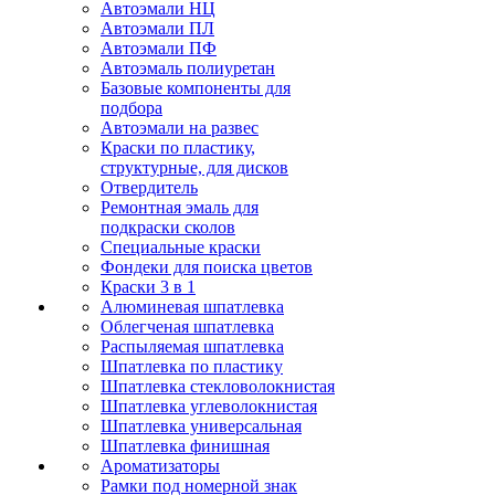
Автоэмали НЦ
Автоэмали ПЛ
Автоэмали ПФ
Автоэмаль полиуретан
Базовые компоненты для
подбора
Автоэмали на развес
Краски по пластику,
структурные, для дисков
Отвердитель
Ремонтная эмаль для
подкраски сколов
Специальные краски
Фондеки для поиска цветов
Краски 3 в 1
Алюминевая шпатлевка
Облегченая шпатлевка
Распыляемая шпатлевка
Шпатлевка по пластику
Шпатлевка стекловолокнистая
Шпатлевка углеволокнистая
Шпатлевка универсальная
Шпатлевка финишная
Ароматизаторы
Рамки под номерной знак