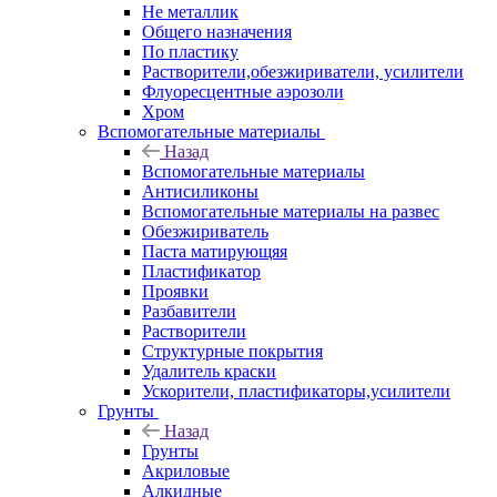
Не металлик
Общего назначения
По пластику
Растворители,обезжириватели, усилители
Флуоресцентные аэрозоли
Хром
Вспомогательные материалы
Назад
Вспомогательные материалы
Антисиликоны
Вспомогательные материалы на развес
Обезжириватель
Паста матирующяя
Пластификатор
Проявки
Разбавители
Растворители
Структурные покрытия
Удалитель краски
Ускорители, пластификаторы,усилители
Грунты
Назад
Грунты
Акриловые
Алкидные