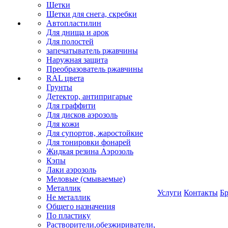
Щетки
Щетки для снега, скребки
Автопластилин
Для днища и арок
Для полостей
запечатыватель ржавчины
Наружная защита
Преобразователь ржавчины
RAL цвета
Грунты
Детектор, антипригарые
Для граффити
Для дисков аэрозоль
Для кожи
Для супортов, жаростойкие
Для тонировки фонарей
Жидкая резина Аэрозоль
Кэпы
Лаки аэрозоль
Меловые (смываемые)
Металлик
Услуги
Контакты
Б
Не металлик
Общего назначения
По пластику
Растворители,обезжириватели,