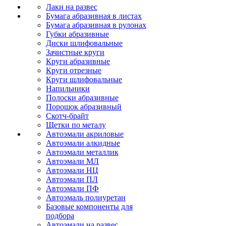
Лаки на развес
Бумага абразивная в листах
Бумага абразивная в рулонах
Губки абразивные
Диски шлифовальные
Зачистные круги
Круги абразивные
Круги отрезные
Круги шлифовальные
Напильники
Полоски абразивные
Порошок абразивный
Скотч-брайт
Щетки по металу
Автоэмали акриловые
Автоэмали алкидные
Автоэмали металлик
Автоэмали МЛ
Автоэмали НЦ
Автоэмали ПЛ
Автоэмали ПФ
Автоэмаль полиуретан
Базовые компоненты для
подбора
Автоэмали на развес