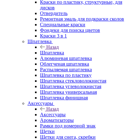
Краски по пластику, структурные, для
дисков
Отвердитель
Ремонтная эмаль для подкраски сколов
Специальные краски
Фондеки для поиска цветов
Краски 3 в 1
Шпатлевка
Назад
Шпатлевка
Алюминевая шпатлевка
Облегченая шпатлевка
Распыляемая шпатлевка
Шпатлевка по пластику
Шпатлевка стекловолокнистая
Шпатлевка углеволокнистая
Шпатлевка универсальная
Шпатлевка финишная
Аксессуары
Назад
Аксессуары
Ароматизаторы
Рамки под номерной знак
Щетки
Щетки для снега, скребки