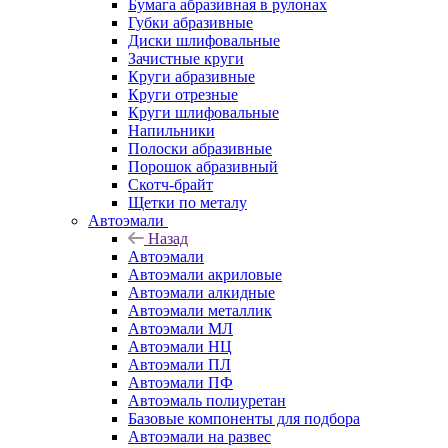
Бумага абразивная в рулонах
Губки абразивные
Диски шлифовальные
Зачистные круги
Круги абразивные
Круги отрезные
Круги шлифовальные
Напильники
Полоски абразивные
Порошок абразивный
Скотч-брайт
Щетки по металу
Автоэмали
Назад
Автоэмали
Автоэмали акриловые
Автоэмали алкидные
Автоэмали металлик
Автоэмали МЛ
Автоэмали НЦ
Автоэмали ПЛ
Автоэмали ПФ
Автоэмаль полиуретан
Базовые компоненты для подбора
Автоэмали на развес