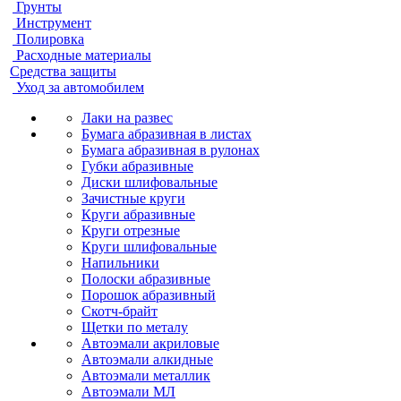
Грунты
Инструмент
Полировка
Расходные материалы
Средства защиты
Уход за автомобилем
Лаки на развес
Бумага абразивная в листах
Бумага абразивная в рулонах
Губки абразивные
Диски шлифовальные
Зачистные круги
Круги абразивные
Круги отрезные
Круги шлифовальные
Напильники
Полоски абразивные
Порошок абразивный
Скотч-брайт
Щетки по металу
Автоэмали акриловые
Автоэмали алкидные
Автоэмали металлик
Автоэмали МЛ