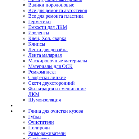
Валики поролоновые
Все для ремонта автостекол
Все для ремонта пластика
Герметики
Емкости для ЛКМ
Изоленты
Клей, Хол. сварка
Клипсы
Лента для дизайна
Лента малярная
Маскировочные материалы
Материалы для ОСК
Ремкомплект
Салфетки липкие
Скотч двухсторонний
Фильтрация и смешивание
ЛКМ
Шумоизоляция
Глина для очистки кузова
Губки
Очистители
Полироли
Размораживатели
Салфетки