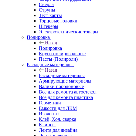
Сверла
Струны
Тест-карты
Торцевые головки
Штекеры
Электротехнические товары
Полировка
Назад
Полировка
Круги полировальные
Пасты (Полироли)
Расходные материалы
Назад
Расходные материалы
Армирующие материалы
Валики поролоновые
Все для ремонта автостекол
Все для ремонта пластика
Герметики
Емкости для ЛКМ
Изоленты
Клей, Хол. сварка
Клипсы
Лента для дизайна
Лента малярная