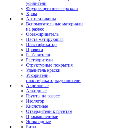
усилители
Флуоресцентные аэрозоли
Хром
Антисиликоны
Вспомогательные материалы
на развес
Обезжириватель
Паста матирующяя
Пластификатор
Проявки
Разбавители
Растворители
Структурные покрытия
Удалитель краски
Ускорители,
пластификаторы,усилители
Акриловые
Алкидные
Грунты на развес
Изолятор
Кислотные
Отвердители к грунтам
Промышленные
Эпоксидные
Биты