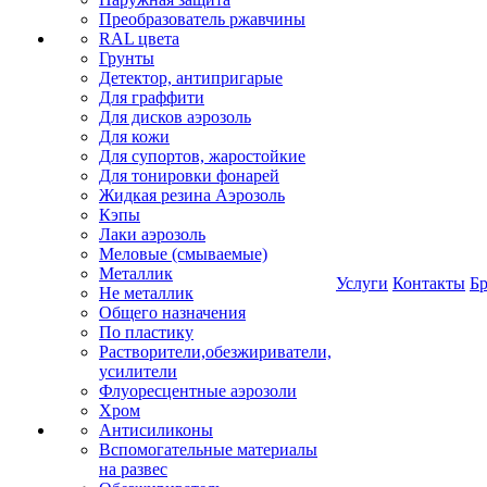
Преобразователь ржавчины
RAL цвета
Грунты
Детектор, антипригарые
Для граффити
Для дисков аэрозоль
Для кожи
Для супортов, жаростойкие
Для тонировки фонарей
Жидкая резина Аэрозоль
Кэпы
Лаки аэрозоль
Меловые (смываемые)
Металлик
Услуги
Контакты
Б
Не металлик
Общего назначения
По пластику
Растворители,обезжириватели,
усилители
Флуоресцентные аэрозоли
Хром
Антисиликоны
Вспомогательные материалы
на развес