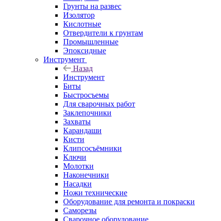
Грунты на развес
Изолятор
Кислотные
Отвердители к грунтам
Промышленные
Эпоксидные
Инструмент
Назад
Инструмент
Биты
Быстросъемы
Для сварочных работ
Заклепочники
Захваты
Карандаши
Кисти
Клипсосъёмники
Ключи
Молотки
Наконечники
Насадки
Ножи технические
Оборудование для ремонта и покраски
Саморезы
Сварочное оборудование