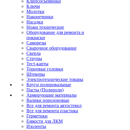
Клипсосъёмники
Ключи
Молотки
Наконечники
Насадки
Ножи технические
Оборудование для ремонта и
покраски
Саморезы
Сварочное оборудование
Сверла
Струны
Тест-карты
Торцевые головки
Штекеры
Электротехнические товары
Круги полировальные
Пасты (Полироли)
Армирующие материалы
Валики поролоновые
Все для ремонта автостекол
Все для ремонта пластика
Герметики
Емкости для ЛКМ
Изоленты