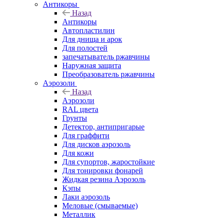
Антикоры
Назад
Антикоры
Автопластилин
Для днища и арок
Для полостей
запечатыватель ржавчины
Наружная защита
Преобразователь ржавчины
Аэрозоли
Назад
Аэрозоли
RAL цвета
Грунты
Детектор, антипригарые
Для граффити
Для дисков аэрозоль
Для кожи
Для супортов, жаростойкие
Для тонировки фонарей
Жидкая резина Аэрозоль
Кэпы
Лаки аэрозоль
Меловые (смываемые)
Металлик