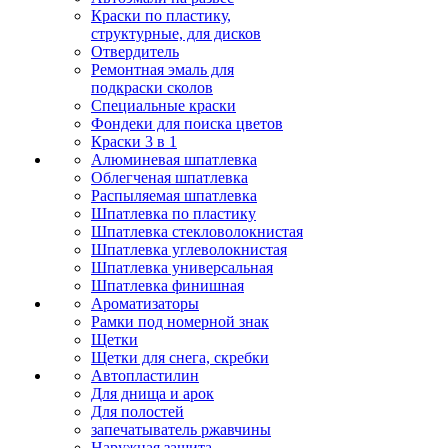
Краски по пластику,
структурные, для дисков
Отвердитель
Ремонтная эмаль для
подкраски сколов
Специальные краски
Фондеки для поиска цветов
Краски 3 в 1
Алюминевая шпатлевка
Облегченая шпатлевка
Распыляемая шпатлевка
Шпатлевка по пластику
Шпатлевка стекловолокнистая
Шпатлевка углеволокнистая
Шпатлевка универсальная
Шпатлевка финишная
Ароматизаторы
Рамки под номерной знак
Щетки
Щетки для снега, скребки
Автопластилин
Для днища и арок
Для полостей
запечатыватель ржавчины
Наружная защита