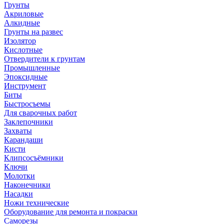
Грунты
Акриловые
Алкидные
Грунты на развес
Изолятор
Кислотные
Отвердители к грунтам
Промышленные
Эпоксидные
Инструмент
Биты
Быстросъемы
Для сварочных работ
Заклепочники
Захваты
Карандаши
Кисти
Клипсосъёмники
Ключи
Молотки
Наконечники
Насадки
Ножи технические
Оборудование для ремонта и покраски
Саморезы