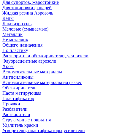
Для супортов, жаростойкие
Для тонировки фонарей
Жидкая резина Аэрозоль
Кэпы
Лаки аэрозоль
Меловые (смываемые)
Металлик
Не металлик
Общего назначения
По пластику
Растворители,обезжириватели, усилители
Флуоресцентные аэрозоли
Хром
Вспомогательные материалы
Антисиликоны
Вспомогательные материалы на развес
Обезжириватель
Паста матирующяя
Пластификатор
Проявки
Разбавители
Растворители
Структурные покрытия
Удалитель краски
Ускорители, пластификаторы,усилители