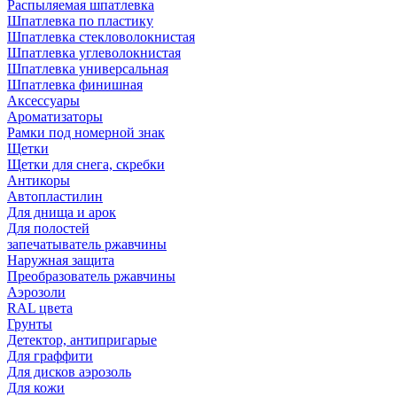
Распыляемая шпатлевка
Шпатлевка по пластику
Шпатлевка стекловолокнистая
Шпатлевка углеволокнистая
Шпатлевка универсальная
Шпатлевка финишная
Аксессуары
Ароматизаторы
Рамки под номерной знак
Щетки
Щетки для снега, скребки
Антикоры
Автопластилин
Для днища и арок
Для полостей
запечатыватель ржавчины
Наружная защита
Преобразователь ржавчины
Аэрозоли
RAL цвета
Грунты
Детектор, антипригарые
Для граффити
Для дисков аэрозоль
Для кожи