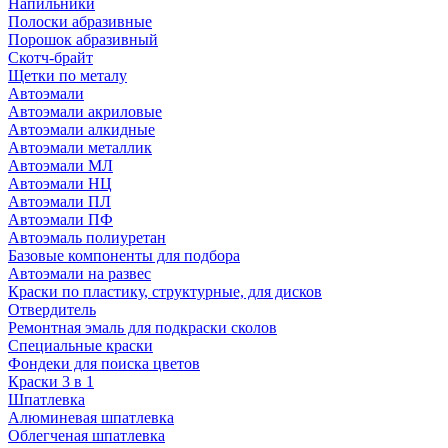
Напильники
Полоски абразивные
Порошок абразивный
Скотч-брайт
Щетки по металу
Автоэмали
Автоэмали акриловые
Автоэмали алкидные
Автоэмали металлик
Автоэмали МЛ
Автоэмали НЦ
Автоэмали ПЛ
Автоэмали ПФ
Автоэмаль полиуретан
Базовые компоненты для подбора
Автоэмали на развес
Краски по пластику, структурные, для дисков
Отвердитель
Ремонтная эмаль для подкраски сколов
Специальные краски
Фондеки для поиска цветов
Краски 3 в 1
Шпатлевка
Алюминевая шпатлевка
Облегченая шпатлевка