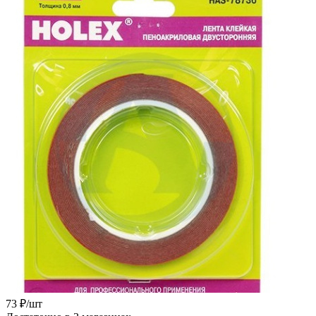
73
₽
/шт