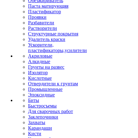
Обезжириватель
Паста матирующяя
Пластификатор
Проявки
Разбавители
Растворители
Структурные покрытия
Удалитель краски
Ускорители,
пластификаторы,усилители
Акриловые
Алкидные
Грунты на развес
Изолятор
Кислотные
Отвердители к грунтам
Промышленные
Эпоксидные
Биты
Быстросъемы
Для сварочных работ
Заклепочники
Захваты
Карандаши
Кисти