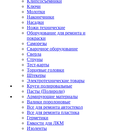
Клипсосъёмники
Ключи
Молотки
Наконечники
Насадки
Ножи технические
Оборудование для ремонта и
покраски
Саморезы
Сварочное оборудование
Сверла
Струны
Тест-карты
Торцевые головки
Штекеры
Электротехнические товары
Круги полировальные
Пасты (Полироли)
Армирующие материалы
Валики поролоновые
Все для ремонта автостекол
Все для ремонта пластика
Герметики
Емкости для ЛКМ
Изоленты