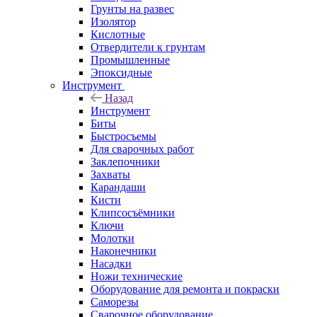
Грунты на развес
Изолятор
Кислотные
Отвердители к грунтам
Промышленные
Эпоксидные
Инструмент
Назад
Инструмент
Биты
Быстросъемы
Для сварочных работ
Заклепочники
Захваты
Карандаши
Кисти
Клипсосъёмники
Ключи
Молотки
Наконечники
Насадки
Ножи технические
Оборудование для ремонта и покраски
Саморезы
Сварочное оборудование