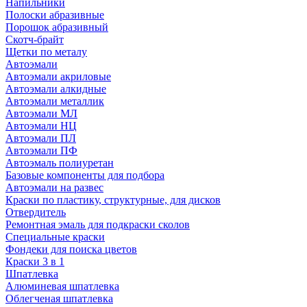
Напильники
Полоски абразивные
Порошок абразивный
Скотч-брайт
Щетки по металу
Автоэмали
Автоэмали акриловые
Автоэмали алкидные
Автоэмали металлик
Автоэмали МЛ
Автоэмали НЦ
Автоэмали ПЛ
Автоэмали ПФ
Автоэмаль полиуретан
Базовые компоненты для подбора
Автоэмали на развес
Краски по пластику, структурные, для дисков
Отвердитель
Ремонтная эмаль для подкраски сколов
Специальные краски
Фондеки для поиска цветов
Краски 3 в 1
Шпатлевка
Алюминевая шпатлевка
Облегченая шпатлевка