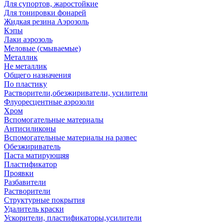
Для супортов, жаростойкие
Для тонировки фонарей
Жидкая резина Аэрозоль
Кэпы
Лаки аэрозоль
Меловые (смываемые)
Металлик
Не металлик
Общего назначения
По пластику
Растворители,обезжириватели, усилители
Флуоресцентные аэрозоли
Хром
Вспомогательные материалы
Антисиликоны
Вспомогательные материалы на развес
Обезжириватель
Паста матирующяя
Пластификатор
Проявки
Разбавители
Растворители
Структурные покрытия
Удалитель краски
Ускорители, пластификаторы,усилители