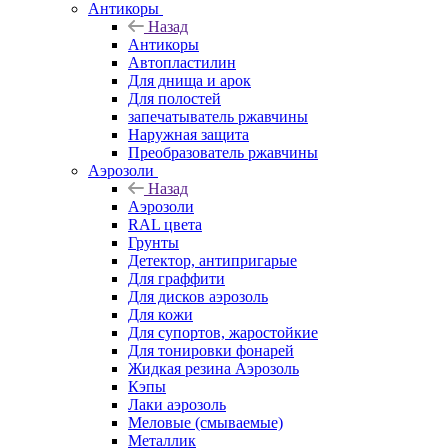
Антикоры
Назад
Антикоры
Автопластилин
Для днища и арок
Для полостей
запечатыватель ржавчины
Наружная защита
Преобразователь ржавчины
Аэрозоли
Назад
Аэрозоли
RAL цвета
Грунты
Детектор, антипригарые
Для граффити
Для дисков аэрозоль
Для кожи
Для супортов, жаростойкие
Для тонировки фонарей
Жидкая резина Аэрозоль
Кэпы
Лаки аэрозоль
Меловые (смываемые)
Металлик