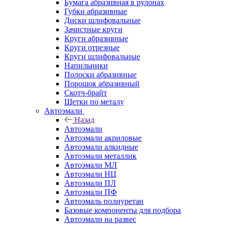
Бумага абразивная в рулонах
Губки абразивные
Диски шлифовальные
Зачистные круги
Круги абразивные
Круги отрезные
Круги шлифовальные
Напильники
Полоски абразивные
Порошок абразивный
Скотч-брайт
Щетки по металу
Автоэмали
Назад
Автоэмали
Автоэмали акриловые
Автоэмали алкидные
Автоэмали металлик
Автоэмали МЛ
Автоэмали НЦ
Автоэмали ПЛ
Автоэмали ПФ
Автоэмаль полиуретан
Базовые компоненты для подбора
Автоэмали на развес