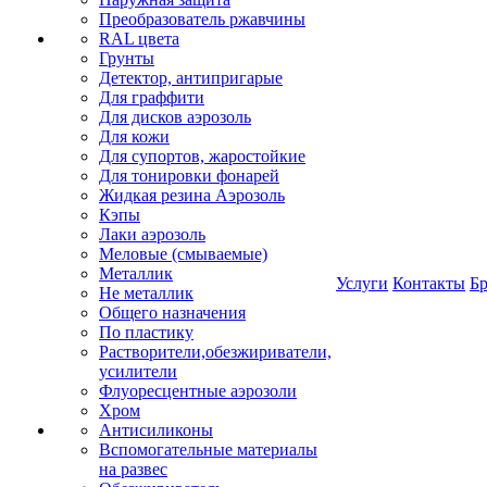
Преобразователь ржавчины
RAL цвета
Грунты
Детектор, антипригарые
Для граффити
Для дисков аэрозоль
Для кожи
Для супортов, жаростойкие
Для тонировки фонарей
Жидкая резина Аэрозоль
Кэпы
Лаки аэрозоль
Меловые (смываемые)
Металлик
Услуги
Контакты
Б
Не металлик
Общего назначения
По пластику
Растворители,обезжириватели,
усилители
Флуоресцентные аэрозоли
Хром
Антисиликоны
Вспомогательные материалы
на развес