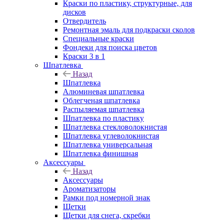
Краски по пластику, структурные, для
дисков
Отвердитель
Ремонтная эмаль для подкраски сколов
Специальные краски
Фондеки для поиска цветов
Краски 3 в 1
Шпатлевка
Назад
Шпатлевка
Алюминевая шпатлевка
Облегченая шпатлевка
Распыляемая шпатлевка
Шпатлевка по пластику
Шпатлевка стекловолокнистая
Шпатлевка углеволокнистая
Шпатлевка универсальная
Шпатлевка финишная
Аксессуары
Назад
Аксессуары
Ароматизаторы
Рамки под номерной знак
Щетки
Щетки для снега, скребки