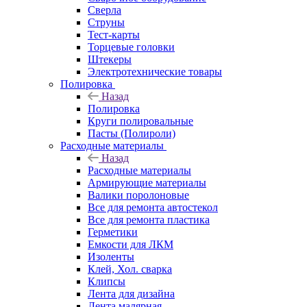
Сверла
Струны
Тест-карты
Торцевые головки
Штекеры
Электротехнические товары
Полировка
Назад
Полировка
Круги полировальные
Пасты (Полироли)
Расходные материалы
Назад
Расходные материалы
Армирующие материалы
Валики поролоновые
Все для ремонта автостекол
Все для ремонта пластика
Герметики
Емкости для ЛКМ
Изоленты
Клей, Хол. сварка
Клипсы
Лента для дизайна
Лента малярная