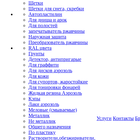
Щетки
Щетки для снега, скребки
Автопластилин
Для днища и арок
Для полостей
запечатыватель ржавчины
Наружная защита
Преобразователь ржавчины
RAL цвета
Грунты
Детектор, антипригарые
Для граффити
Для дисков аэрозоль
Для кожи
Для супортов, жаростойкие
Для тонировки фонарей
Жидкая резина Аэрозоль
Кэпы
Лаки аэрозоль
Меловые (смываемые)
Металлик
Услуги
Контакты
Б
Не металлик
Общего назначения
По пластику
Растворители,обезжириватели,