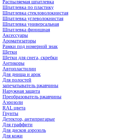
Распыляемая шпатлевка
Шпатлевка по пластику
Шпатлевка стекловолокнистая
Шпатлевка углеволокнистая
Шпатлевка универсальная
Шпатлевка финишная
Аксессуары
Ароматизаторы
Рамки под номерной знак
Щетки
Щетки для снега, скребки
Антикоры
Автопластилин
Для днища и арок
Для полостей
запечатыватель ржавчины
Наружная защита
Преобразователь ржавчины
Аэрозоли
RAL цвета
Грунты
Детектор, антипригарые
Для граффити
Для дисков аэрозоль
Для кожи