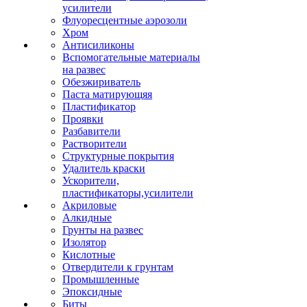
усилители
Флуоресцентные аэрозоли
Хром
Антисиликоны
Вспомогательные материалы
на развес
Обезжириватель
Паста матирующяя
Пластификатор
Проявки
Разбавители
Растворители
Структурные покрытия
Удалитель краски
Ускорители,
пластификаторы,усилители
Акриловые
Алкидные
Грунты на развес
Изолятор
Кислотные
Отвердители к грунтам
Промышленные
Эпоксидные
Биты