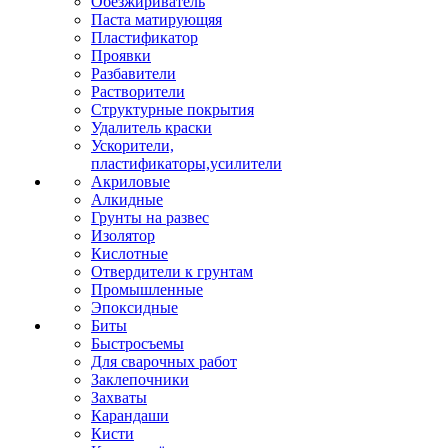
Обезжириватель
Паста матирующяя
Пластификатор
Проявки
Разбавители
Растворители
Структурные покрытия
Удалитель краски
Ускорители,
пластификаторы,усилители
Акриловые
Алкидные
Грунты на развес
Изолятор
Кислотные
Отвердители к грунтам
Промышленные
Эпоксидные
Биты
Быстросъемы
Для сварочных работ
Заклепочники
Захваты
Карандаши
Кисти