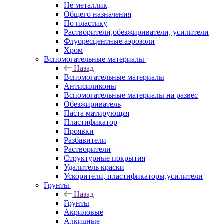
Не металлик
Общего назначения
По пластику
Растворители,обезжириватели, усилители
Флуоресцентные аэрозоли
Хром
Вспомогательные материалы
Назад
Вспомогательные материалы
Антисиликоны
Вспомогательные материалы на развес
Обезжириватель
Паста матирующяя
Пластификатор
Проявки
Разбавители
Растворители
Структурные покрытия
Удалитель краски
Ускорители, пластификаторы,усилители
Грунты
Назад
Грунты
Акриловые
Алкидные