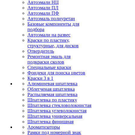
Автоэмали НЦ
Автоэмали ПЛ
Автоэмали ПФ
Автоэмаль полиуретан
Базовые компоненты для
подбора
Автоэмали на развес
Краски по пластику,
структурные, для дисков
Отвердитель
Ремонтная эмаль для
подкраски сколов
Специальные краски
Фондеки для поиска цветов
Краски 3 в 1
Алюминевая шпатлевка
Облегченая шпатлевка
Распыляемая шпатлевка
Шпатлевка по пластику
Шпатлевка стекловолокнистая
Шпатлевка углеволокнистая
Шпатлевка универсальная
Шпатлевка финишная
Ароматизаторы
Рамки под номерной знак