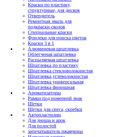
Краски по пластику,
структурные, для дисков
Отвердитель
Ремонтная эмаль для
подкраски сколов
Специальные краски
Фондеки для поиска цветов
Краски 3 в 1
Алюминевая шпатлевка
Облегченая шпатлевка
Распыляемая шпатлевка
Шпатлевка по пластику
Шпатлевка стекловолокнистая
Шпатлевка углеволокнистая
Шпатлевка универсальная
Шпатлевка финишная
Ароматизаторы
Рамки под номерной знак
Щетки
Щетки для снега, скребки
Автопластилин
Для днища и арок
Для полостей
запечатыватель ржавчины
Наружная защита