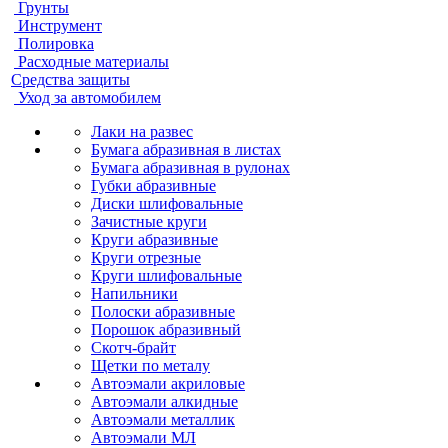
Грунты
Инструмент
Полировка
Расходные материалы
Средства защиты
Уход за автомобилем
Лаки на развес
Бумага абразивная в листах
Бумага абразивная в рулонах
Губки абразивные
Диски шлифовальные
Зачистные круги
Круги абразивные
Круги отрезные
Круги шлифовальные
Напильники
Полоски абразивные
Порошок абразивный
Скотч-брайт
Щетки по металу
Автоэмали акриловые
Автоэмали алкидные
Автоэмали металлик
Автоэмали МЛ