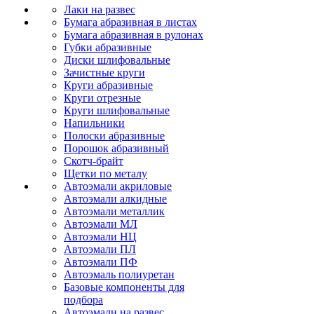
Лаки на развес
Бумага абразивная в листах
Бумага абразивная в рулонах
Губки абразивные
Диски шлифовальные
Зачистные круги
Круги абразивные
Круги отрезные
Круги шлифовальные
Напильники
Полоски абразивные
Порошок абразивный
Скотч-брайт
Щетки по металу
Автоэмали акриловые
Автоэмали алкидные
Автоэмали металлик
Автоэмали МЛ
Автоэмали НЦ
Автоэмали ПЛ
Автоэмали ПФ
Автоэмаль полиуретан
Базовые компоненты для
подбора
Автоэмали на развес