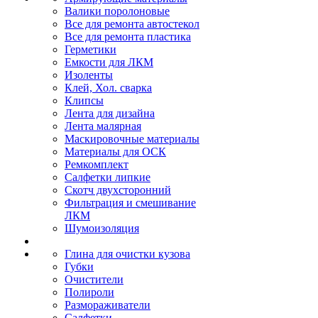
Валики поролоновые
Все для ремонта автостекол
Все для ремонта пластика
Герметики
Емкости для ЛКМ
Изоленты
Клей, Хол. сварка
Клипсы
Лента для дизайна
Лента малярная
Маскировочные материалы
Материалы для ОСК
Ремкомплект
Салфетки липкие
Скотч двухсторонний
Фильтрация и смешивание
ЛКМ
Шумоизоляция
Глина для очистки кузова
Губки
Очистители
Полироли
Размораживатели
Салфетки