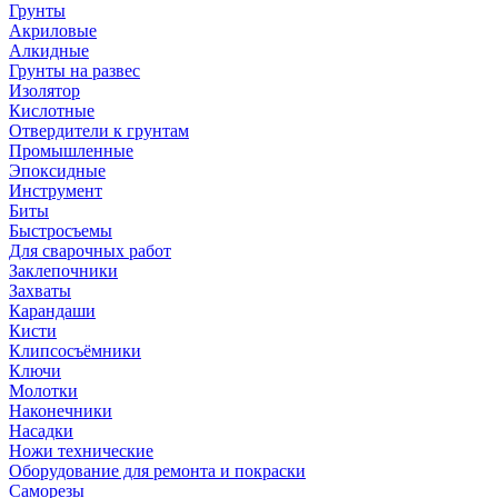
Грунты
Акриловые
Алкидные
Грунты на развес
Изолятор
Кислотные
Отвердители к грунтам
Промышленные
Эпоксидные
Инструмент
Биты
Быстросъемы
Для сварочных работ
Заклепочники
Захваты
Карандаши
Кисти
Клипсосъёмники
Ключи
Молотки
Наконечники
Насадки
Ножи технические
Оборудование для ремонта и покраски
Саморезы