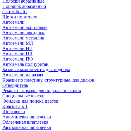
Полоски абразивные
Порошок абразивный
Скотч-брайт
Щетки по металу
Автоэмали
Автоэмали акриловые
Автоэмали алкидные
Автоэмали металлик
Автоэмали МЛ
Автоэмали НЦ
Автоэмали ПЛ
Автоэмали ПФ
Автоэмаль полиуретан
Базовые компоненты для подбора
Автоэмали на развес
Краски по пластику, структурные, для дисков
Отвердитель
Ремонтная эмаль для подкраски сколов
Специальные краски
Фондеки для поиска цветов
Краски 3 в 1
Шпатлевка
Алюминевая шпатлевка
Облегченая шпатлевка
Распыляемая шпатлевка