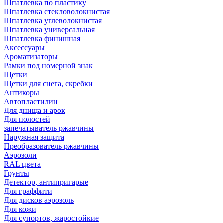
Шпатлевка по пластику
Шпатлевка стекловолокнистая
Шпатлевка углеволокнистая
Шпатлевка универсальная
Шпатлевка финишная
Аксессуары
Ароматизаторы
Рамки под номерной знак
Щетки
Щетки для снега, скребки
Антикоры
Автопластилин
Для днища и арок
Для полостей
запечатыватель ржавчины
Наружная защита
Преобразователь ржавчины
Аэрозоли
RAL цвета
Грунты
Детектор, антипригарые
Для граффити
Для дисков аэрозоль
Для кожи
Для супортов, жаростойкие