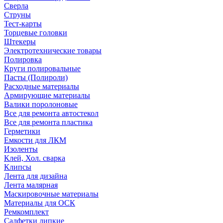
Сверла
Струны
Тест-карты
Торцевые головки
Штекеры
Электротехнические товары
Полировка
Круги полировальные
Пасты (Полироли)
Расходные материалы
Армирующие материалы
Валики поролоновые
Все для ремонта автостекол
Все для ремонта пластика
Герметики
Емкости для ЛКМ
Изоленты
Клей, Хол. сварка
Клипсы
Лента для дизайна
Лента малярная
Маскировочные материалы
Материалы для ОСК
Ремкомплект
Салфетки липкие