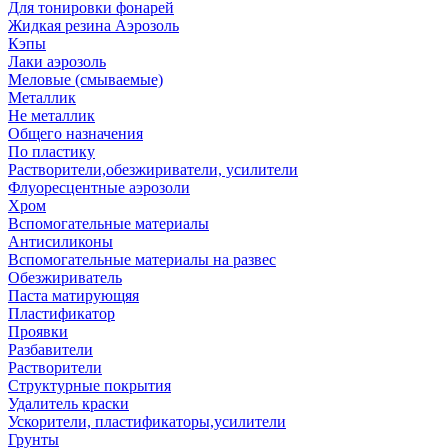
Для тонировки фонарей
Жидкая резина Аэрозоль
Кэпы
Лаки аэрозоль
Меловые (смываемые)
Металлик
Не металлик
Общего назначения
По пластику
Растворители,обезжириватели, усилители
Флуоресцентные аэрозоли
Хром
Вспомогательные материалы
Антисиликоны
Вспомогательные материалы на развес
Обезжириватель
Паста матирующяя
Пластификатор
Проявки
Разбавители
Растворители
Структурные покрытия
Удалитель краски
Ускорители, пластификаторы,усилители
Грунты