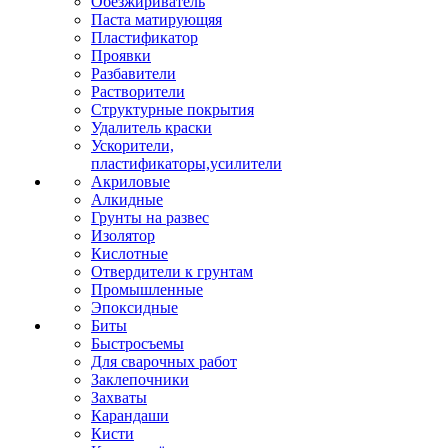
Обезжириватель
Паста матирующяя
Пластификатор
Проявки
Разбавители
Растворители
Структурные покрытия
Удалитель краски
Ускорители,
пластификаторы,усилители
Акриловые
Алкидные
Грунты на развес
Изолятор
Кислотные
Отвердители к грунтам
Промышленные
Эпоксидные
Биты
Быстросъемы
Для сварочных работ
Заклепочники
Захваты
Карандаши
Кисти