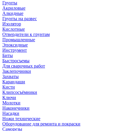
Грунты
Акриловые
Алкидные
Грунты на развес
Изолятор
Кислотные
Отвердители к грунтам
Промышленные
Эпоксидные
Инструмент
Биты
Быстросъемы
Для сварочных работ
Заклепочники
Захваты
Карандаши
Кисти
Клипсосъёмники
Ключи
Молотки
Наконечники
Насадки
Ножи технические
Оборудование для ремонта и покраски
Саморезы