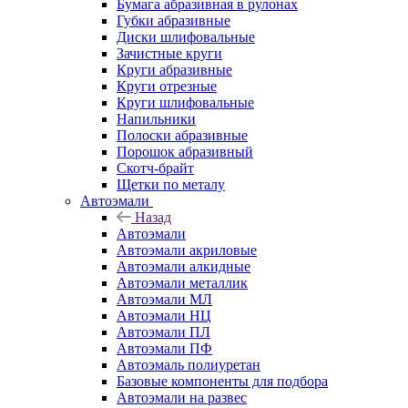
Бумага абразивная в рулонах
Губки абразивные
Диски шлифовальные
Зачистные круги
Круги абразивные
Круги отрезные
Круги шлифовальные
Напильники
Полоски абразивные
Порошок абразивный
Скотч-брайт
Щетки по металу
Автоэмали
Назад
Автоэмали
Автоэмали акриловые
Автоэмали алкидные
Автоэмали металлик
Автоэмали МЛ
Автоэмали НЦ
Автоэмали ПЛ
Автоэмали ПФ
Автоэмаль полиуретан
Базовые компоненты для подбора
Автоэмали на развес