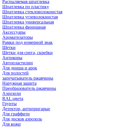
Распыляемая шпатлевка
Шпатлевка по пластику
Шпатлевка стекловолокнистая
Шпатлевка углеволокнистая
Шпатлевка универсальная
Шпатлевка финишная
Аксессуары
Ароматизаторы
Рамки под номерной знак
Щетки
Щетки для снега, скребки
Антикоры
Автопластилин
Для днища и арок
Для полостей
запечатыватель ржавчины
Наружная защита
Преобразователь ржавчины
Аэрозоли
RAL цвета
Грунты
Детектор, антипригарые
Для граффити
Для дисков аэрозоль
Для кожи