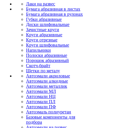
Лаки на развес
Бумага абразивная в листах
Бумага абразивная в рулонах
Губки абразивные
Диски шлифовальные
Зачистные круги
Круги абразивные
Круги отрезные
Круги шлифовальные
Напильники
Полоски абразивные
Порошок абразивный
Скотч-брайт
Щетки по металу
Автоэмали акриловые
Автоэмали алкидные
Автоэмали металлик
Автоэмали МЛ
Автоэмали НЦ
Автоэмали ПЛ
Автоэмали ПФ
Автоэмаль полиуретан
Базовые компоненты для
подбора
Автоэмали на развес