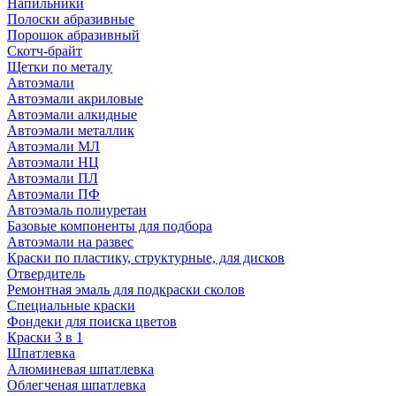
Напильники
Полоски абразивные
Порошок абразивный
Скотч-брайт
Щетки по металу
Автоэмали
Автоэмали акриловые
Автоэмали алкидные
Автоэмали металлик
Автоэмали МЛ
Автоэмали НЦ
Автоэмали ПЛ
Автоэмали ПФ
Автоэмаль полиуретан
Базовые компоненты для подбора
Автоэмали на развес
Краски по пластику, структурные, для дисков
Отвердитель
Ремонтная эмаль для подкраски сколов
Специальные краски
Фондеки для поиска цветов
Краски 3 в 1
Шпатлевка
Алюминевая шпатлевка
Облегченая шпатлевка