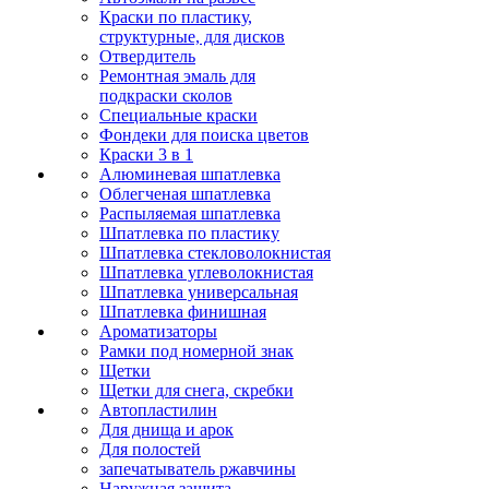
Краски по пластику,
структурные, для дисков
Отвердитель
Ремонтная эмаль для
подкраски сколов
Специальные краски
Фондеки для поиска цветов
Краски 3 в 1
Алюминевая шпатлевка
Облегченая шпатлевка
Распыляемая шпатлевка
Шпатлевка по пластику
Шпатлевка стекловолокнистая
Шпатлевка углеволокнистая
Шпатлевка универсальная
Шпатлевка финишная
Ароматизаторы
Рамки под номерной знак
Щетки
Щетки для снега, скребки
Автопластилин
Для днища и арок
Для полостей
запечатыватель ржавчины
Наружная защита