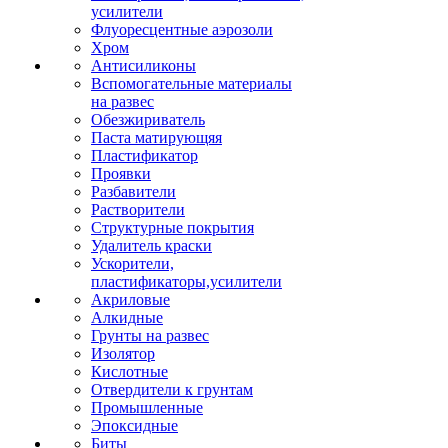
усилители
Флуоресцентные аэрозоли
Хром
Антисиликоны
Вспомогательные материалы
на развес
Обезжириватель
Паста матирующяя
Пластификатор
Проявки
Разбавители
Растворители
Структурные покрытия
Удалитель краски
Ускорители,
пластификаторы,усилители
Акриловые
Алкидные
Грунты на развес
Изолятор
Кислотные
Отвердители к грунтам
Промышленные
Эпоксидные
Биты