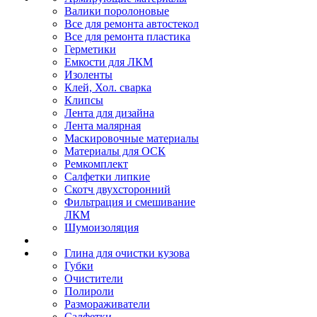
Валики поролоновые
Все для ремонта автостекол
Все для ремонта пластика
Герметики
Емкости для ЛКМ
Изоленты
Клей, Хол. сварка
Клипсы
Лента для дизайна
Лента малярная
Маскировочные материалы
Материалы для ОСК
Ремкомплект
Салфетки липкие
Скотч двухсторонний
Фильтрация и смешивание
ЛКМ
Шумоизоляция
Глина для очистки кузова
Губки
Очистители
Полироли
Размораживатели
Салфетки