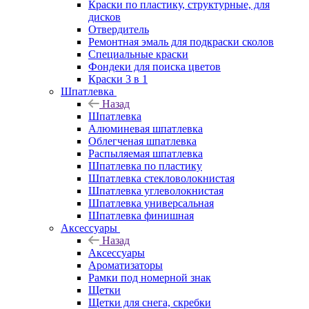
Краски по пластику, структурные, для
дисков
Отвердитель
Ремонтная эмаль для подкраски сколов
Специальные краски
Фондеки для поиска цветов
Краски 3 в 1
Шпатлевка
Назад
Шпатлевка
Алюминевая шпатлевка
Облегченая шпатлевка
Распыляемая шпатлевка
Шпатлевка по пластику
Шпатлевка стекловолокнистая
Шпатлевка углеволокнистая
Шпатлевка универсальная
Шпатлевка финишная
Аксессуары
Назад
Аксессуары
Ароматизаторы
Рамки под номерной знак
Щетки
Щетки для снега, скребки