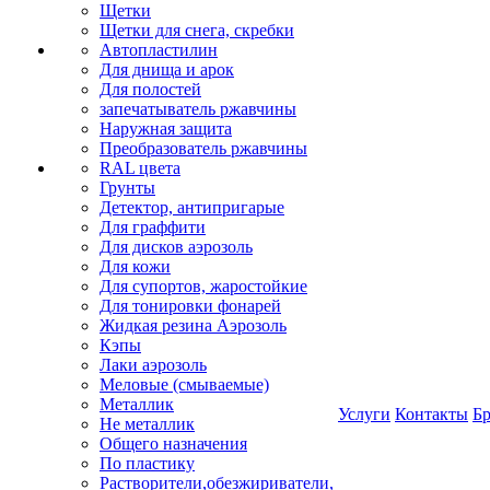
Щетки
Щетки для снега, скребки
Автопластилин
Для днища и арок
Для полостей
запечатыватель ржавчины
Наружная защита
Преобразователь ржавчины
RAL цвета
Грунты
Детектор, антипригарые
Для граффити
Для дисков аэрозоль
Для кожи
Для супортов, жаростойкие
Для тонировки фонарей
Жидкая резина Аэрозоль
Кэпы
Лаки аэрозоль
Меловые (смываемые)
Металлик
Услуги
Контакты
Б
Не металлик
Общего назначения
По пластику
Растворители,обезжириватели,