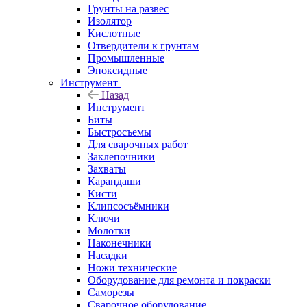
Грунты на развес
Изолятор
Кислотные
Отвердители к грунтам
Промышленные
Эпоксидные
Инструмент
Назад
Инструмент
Биты
Быстросъемы
Для сварочных работ
Заклепочники
Захваты
Карандаши
Кисти
Клипсосъёмники
Ключи
Молотки
Наконечники
Насадки
Ножи технические
Оборудование для ремонта и покраски
Саморезы
Сварочное оборудование