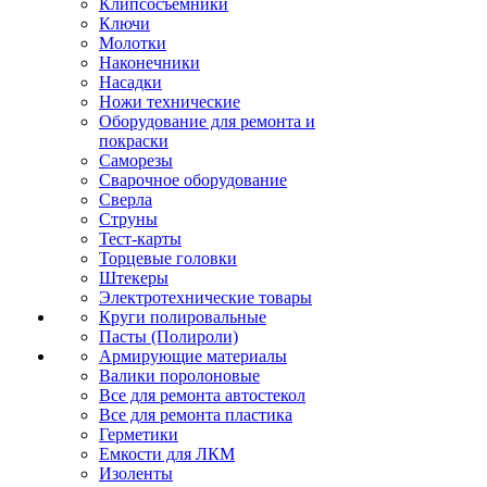
Клипсосъёмники
Ключи
Молотки
Наконечники
Насадки
Ножи технические
Оборудование для ремонта и
покраски
Саморезы
Сварочное оборудование
Сверла
Струны
Тест-карты
Торцевые головки
Штекеры
Электротехнические товары
Круги полировальные
Пасты (Полироли)
Армирующие материалы
Валики поролоновые
Все для ремонта автостекол
Все для ремонта пластика
Герметики
Емкости для ЛКМ
Изоленты