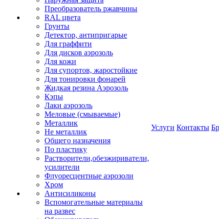
Преобразователь ржавчины
RAL цвета
Грунты
Детектор, антипригарые
Для граффити
Для дисков аэрозоль
Для кожи
Для супортов, жаростойкие
Для тонировки фонарей
Жидкая резина Аэрозоль
Кэпы
Лаки аэрозоль
Меловые (смываемые)
Металлик
Услуги
Контакты
Б
Не металлик
Общего назначения
По пластику
Растворители,обезжириватели,
усилители
Флуоресцентные аэрозоли
Хром
Антисиликоны
Вспомогательные материалы
на развес