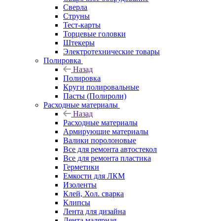
Сверла
Струны
Тест-карты
Торцевые головки
Штекеры
Электротехнические товары
Полировка
Назад
Полировка
Круги полировальные
Пасты (Полироли)
Расходные материалы
Назад
Расходные материалы
Армирующие материалы
Валики поролоновые
Все для ремонта автостекол
Все для ремонта пластика
Герметики
Емкости для ЛКМ
Изоленты
Клей, Хол. сварка
Клипсы
Лента для дизайна
Лента малярная