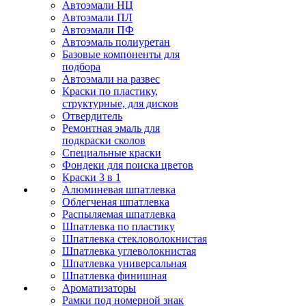
Автоэмали НЦ
Автоэмали ПЛ
Автоэмали ПФ
Автоэмаль полиуретан
Базовые компоненты для
подбора
Автоэмали на развес
Краски по пластику,
структурные, для дисков
Отвердитель
Ремонтная эмаль для
подкраски сколов
Специальные краски
Фондеки для поиска цветов
Краски 3 в 1
Алюминевая шпатлевка
Облегченая шпатлевка
Распыляемая шпатлевка
Шпатлевка по пластику
Шпатлевка стекловолокнистая
Шпатлевка углеволокнистая
Шпатлевка универсальная
Шпатлевка финишная
Ароматизаторы
Рамки под номерной знак