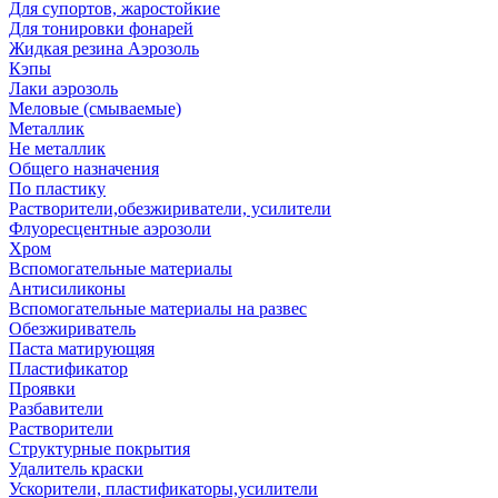
Для супортов, жаростойкие
Для тонировки фонарей
Жидкая резина Аэрозоль
Кэпы
Лаки аэрозоль
Меловые (смываемые)
Металлик
Не металлик
Общего назначения
По пластику
Растворители,обезжириватели, усилители
Флуоресцентные аэрозоли
Хром
Вспомогательные материалы
Антисиликоны
Вспомогательные материалы на развес
Обезжириватель
Паста матирующяя
Пластификатор
Проявки
Разбавители
Растворители
Структурные покрытия
Удалитель краски
Ускорители, пластификаторы,усилители