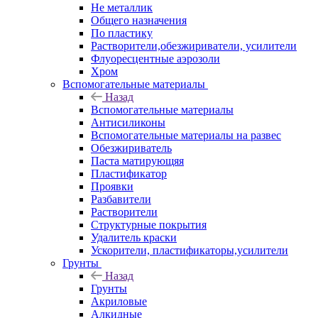
Не металлик
Общего назначения
По пластику
Растворители,обезжириватели, усилители
Флуоресцентные аэрозоли
Хром
Вспомогательные материалы
Назад
Вспомогательные материалы
Антисиликоны
Вспомогательные материалы на развес
Обезжириватель
Паста матирующяя
Пластификатор
Проявки
Разбавители
Растворители
Структурные покрытия
Удалитель краски
Ускорители, пластификаторы,усилители
Грунты
Назад
Грунты
Акриловые
Алкидные