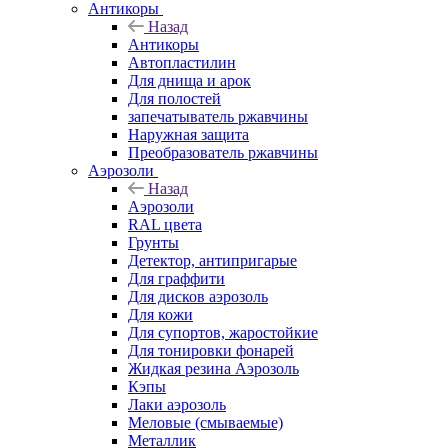
Антикоры
Назад
Антикоры
Автопластилин
Для днища и арок
Для полостей
запечатыватель ржавчины
Наружная защита
Преобразователь ржавчины
Аэрозоли
Назад
Аэрозоли
RAL цвета
Грунты
Детектор, антипригарые
Для граффити
Для дисков аэрозоль
Для кожи
Для супортов, жаростойкие
Для тонировки фонарей
Жидкая резина Аэрозоль
Кэпы
Лаки аэрозоль
Меловые (смываемые)
Металлик