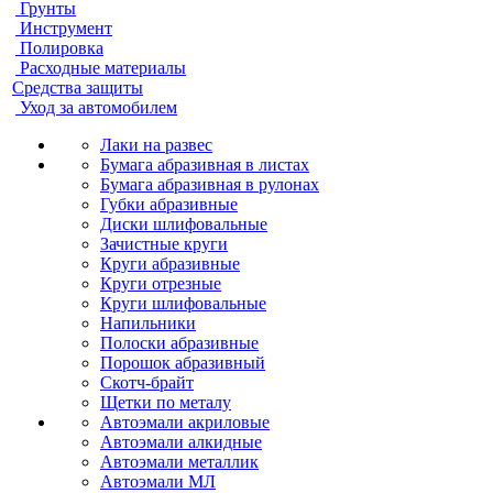
Грунты
Инструмент
Полировка
Расходные материалы
Средства защиты
Уход за автомобилем
Лаки на развес
Бумага абразивная в листах
Бумага абразивная в рулонах
Губки абразивные
Диски шлифовальные
Зачистные круги
Круги абразивные
Круги отрезные
Круги шлифовальные
Напильники
Полоски абразивные
Порошок абразивный
Скотч-брайт
Щетки по металу
Автоэмали акриловые
Автоэмали алкидные
Автоэмали металлик
Автоэмали МЛ