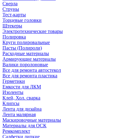
Сверла
Струны
Тест-карты
Торцевые головки
Штекеры
Электротехнические товары
Полировка
Круги полировальные
Пасты (Полироли)
Расходные материалы
Армирующие материалы
Валики поролоновые
Все для ремонта автостекол
Все для ремонта пластика
Герметики
Емкости для ЛКМ
Изоленты
Клей, Хол. сварка
Клипсы
Лента для дизайна
Лента малярная
Маскировочные материалы
Материалы для ОСК
Ремкомплект
Салфетки липкие