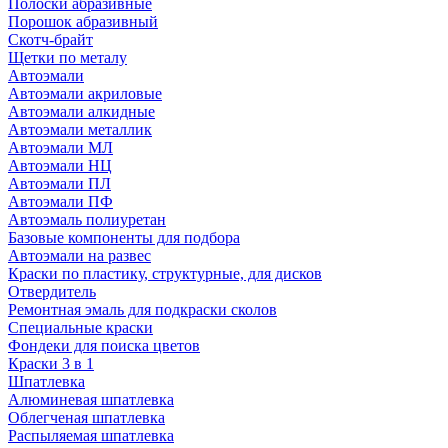
Полоски абразивные
Порошок абразивный
Скотч-брайт
Щетки по металу
Автоэмали
Автоэмали акриловые
Автоэмали алкидные
Автоэмали металлик
Автоэмали МЛ
Автоэмали НЦ
Автоэмали ПЛ
Автоэмали ПФ
Автоэмаль полиуретан
Базовые компоненты для подбора
Автоэмали на развес
Краски по пластику, структурные, для дисков
Отвердитель
Ремонтная эмаль для подкраски сколов
Специальные краски
Фондеки для поиска цветов
Краски 3 в 1
Шпатлевка
Алюминевая шпатлевка
Облегченая шпатлевка
Распыляемая шпатлевка