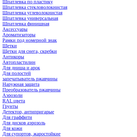
Шпатлевка по пластику
Шпатлевка стекловолокнистая
Шпатлевка углеволокнистая
Шпатлевка универсальная
Шпатлевка финишная
Аксессуары
Ароматизаторы
Рамки под номерной знак
Щетки
Щетки для снега, скребки
Антикоры
Автопластилин
Для днища и арок
Для полостей
запечатыватель ржавчины
Наружная защита
Преобразователь ржавчины
Аэрозоли
RAL цвета
Грунты
Детектор, антипригарые
Для граффити
Для дисков аэрозоль
Для кожи
Для супортов, жаростойкие