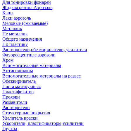
Для тонировки фонарей
Жидкая резина Аэрозоль
Кэпы
Лаки аэрозоль
Меловые (смываемые)
Металлик
Не металлик
Общего назначения
По пластику
Растворители,обезжириватели, усилители
Флуоресцентные аэрозоли
Хром
Вспомогательные материалы
Антисиликоны
Вспомогательные материалы на развес
Обезжириватель
Паста матирующяя
Пластификатор
Проявки
Разбавители
Растворители
Структурные покрытия
Удалитель краски
Ускорители, пластификаторы,усилители
Грунты