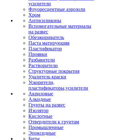
усилители
Флуоресцентные аэрозоли
Хром
Антисиликоны
Вспомогательные материалы
на развес
Обезжириватель
Паста матирующяя
Пластификатор
Проявки
Разбавители
Растворители
Структурные покрытия
Удалитель краски
Ускорители,
пластификаторы,усилители
Акриловые
Алкидные
Грунты на развес
Изолятор
Кислотные
Отвердители к грунтам
Промышленные
Эпоксидные
Биты