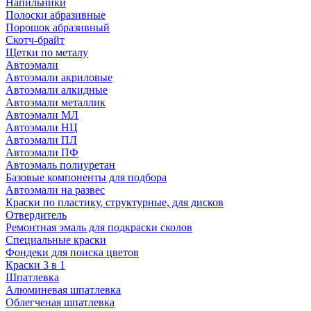
Напильники
Полоски абразивные
Порошок абразивный
Скотч-брайт
Щетки по металу
Автоэмали
Автоэмали акриловые
Автоэмали алкидные
Автоэмали металлик
Автоэмали МЛ
Автоэмали НЦ
Автоэмали ПЛ
Автоэмали ПФ
Автоэмаль полиуретан
Базовые компоненты для подбора
Автоэмали на развес
Краски по пластику, структурные, для дисков
Отвердитель
Ремонтная эмаль для подкраски сколов
Специальные краски
Фондеки для поиска цветов
Краски 3 в 1
Шпатлевка
Алюминевая шпатлевка
Облегченая шпатлевка