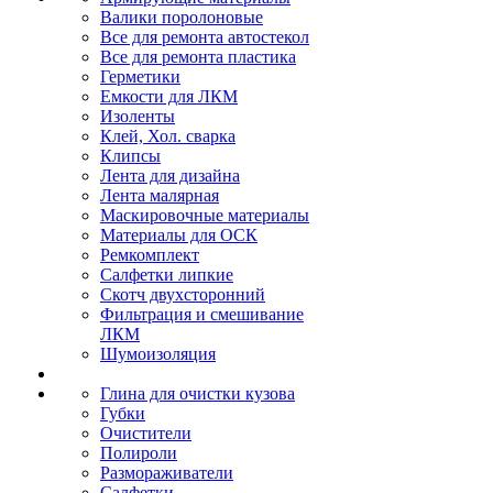
Валики поролоновые
Все для ремонта автостекол
Все для ремонта пластика
Герметики
Емкости для ЛКМ
Изоленты
Клей, Хол. сварка
Клипсы
Лента для дизайна
Лента малярная
Маскировочные материалы
Материалы для ОСК
Ремкомплект
Салфетки липкие
Скотч двухсторонний
Фильтрация и смешивание
ЛКМ
Шумоизоляция
Глина для очистки кузова
Губки
Очистители
Полироли
Размораживатели
Салфетки