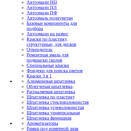
Автоэмали НЦ
Автоэмали ПЛ
Автоэмали ПФ
Автоэмаль полиуретан
Базовые компоненты для
подбора
Автоэмали на развес
Краски по пластику,
структурные, для дисков
Отвердитель
Ремонтная эмаль для
подкраски сколов
Специальные краски
Фондеки для поиска цветов
Краски 3 в 1
Алюминевая шпатлевка
Облегченая шпатлевка
Распыляемая шпатлевка
Шпатлевка по пластику
Шпатлевка стекловолокнистая
Шпатлевка углеволокнистая
Шпатлевка универсальная
Шпатлевка финишная
Ароматизаторы
Рамки под номерной знак