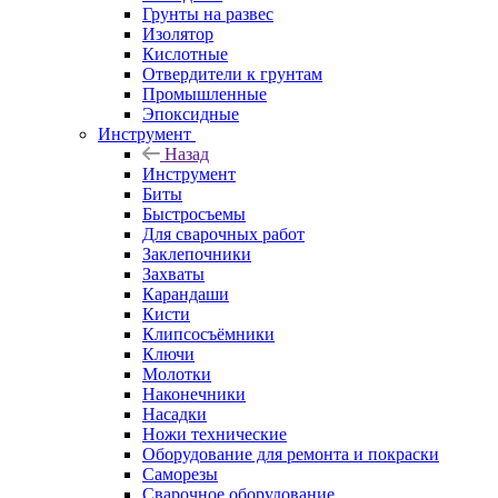
Грунты на развес
Изолятор
Кислотные
Отвердители к грунтам
Промышленные
Эпоксидные
Инструмент
Назад
Инструмент
Биты
Быстросъемы
Для сварочных работ
Заклепочники
Захваты
Карандаши
Кисти
Клипсосъёмники
Ключи
Молотки
Наконечники
Насадки
Ножи технические
Оборудование для ремонта и покраски
Саморезы
Сварочное оборудование