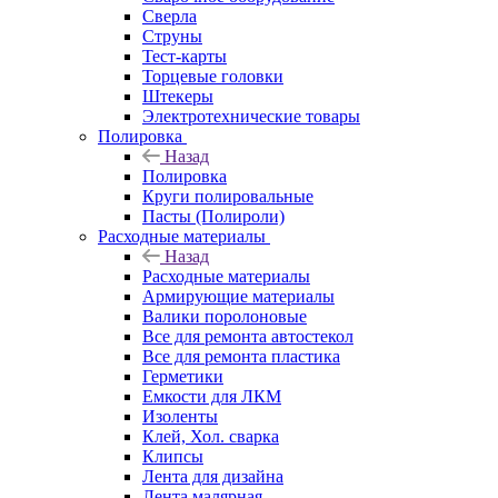
Сверла
Струны
Тест-карты
Торцевые головки
Штекеры
Электротехнические товары
Полировка
Назад
Полировка
Круги полировальные
Пасты (Полироли)
Расходные материалы
Назад
Расходные материалы
Армирующие материалы
Валики поролоновые
Все для ремонта автостекол
Все для ремонта пластика
Герметики
Емкости для ЛКМ
Изоленты
Клей, Хол. сварка
Клипсы
Лента для дизайна
Лента малярная