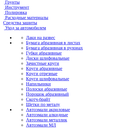
Грунты
Инструмент
Полировка
Расходные материалы
Средства защиты
Уход за автомобилем
Лаки на развес
Бумага абразивная в листах
Бумага абразивная в рулонах
Губки абразивные
Диски шлифовальные
Зачистные круги
Круги абразивные
Круги отрезные
Круги шлифовальные
Напильники
Полоски абразивные
Порошок абразивный
Скотч-брайт
Щетки по металу
Автоэмали акриловые
Автоэмали алкидные
Автоэмали металлик
Автоэмали МЛ