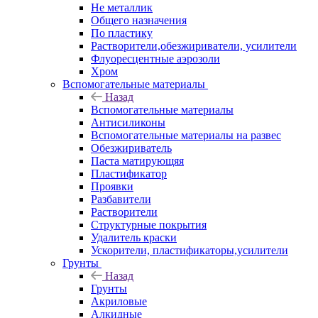
Не металлик
Общего назначения
По пластику
Растворители,обезжириватели, усилители
Флуоресцентные аэрозоли
Хром
Вспомогательные материалы
Назад
Вспомогательные материалы
Антисиликоны
Вспомогательные материалы на развес
Обезжириватель
Паста матирующяя
Пластификатор
Проявки
Разбавители
Растворители
Структурные покрытия
Удалитель краски
Ускорители, пластификаторы,усилители
Грунты
Назад
Грунты
Акриловые
Алкидные