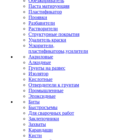
Обезжириватель
Паста матирующяя
Пластификатор
Проявки
Разбавители
Растворители
Структурные покрытия
Удалитель краски
Ускорители,
пластификаторы,усилители
Акриловые
Алкидные
Грунты на развес
Изолятор
Кислотные
Отвердители к грунтам
Промышленные
Эпоксидные
Биты
Быстросъемы
Для сварочных работ
Заклепочники
Захваты
Карандаши
Кисти