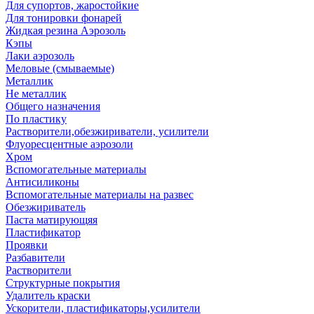
Для супортов, жаростойкие
Для тонировки фонарей
Жидкая резина Аэрозоль
Кэпы
Лаки аэрозоль
Меловые (смываемые)
Металлик
Не металлик
Общего назначения
По пластику
Растворители,обезжириватели, усилители
Флуоресцентные аэрозоли
Хром
Вспомогательные материалы
Антисиликоны
Вспомогательные материалы на развес
Обезжириватель
Паста матирующяя
Пластификатор
Проявки
Разбавители
Растворители
Структурные покрытия
Удалитель краски
Ускорители, пластификаторы,усилители