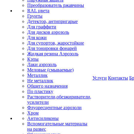
Преобразователь ржавчины
RAL цвета
Грунты
Детектор, антипригарые
Для граффити
Для дисков аэрозоль
Для кожи
Для супортов, жаростойкие
Для тонировки фонарей
Жидкая резина Аэрозоль
Кэпы
Лаки аэрозоль
Меловые (смываемые)
Металлик
Услуги
Контакты
Б
Не металлик
Общего назначения
По пластику
Растворители,обезжириватели,
усилители
Флуоресцентные аэрозоли
Хром
Антисиликоны
Вспомогательные материалы
на развес