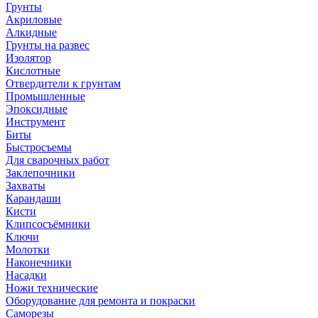
Грунты
Акриловые
Алкидные
Грунты на развес
Изолятор
Кислотные
Отвердители к грунтам
Промышленные
Эпоксидные
Инструмент
Биты
Быстросъемы
Для сварочных работ
Заклепочники
Захваты
Карандаши
Кисти
Клипсосъёмники
Ключи
Молотки
Наконечники
Насадки
Ножи технические
Оборудование для ремонта и покраски
Саморезы