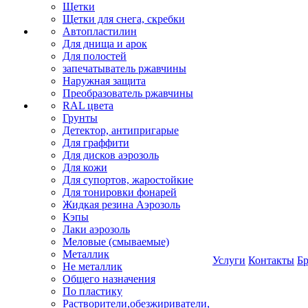
Щетки
Щетки для снега, скребки
Автопластилин
Для днища и арок
Для полостей
запечатыватель ржавчины
Наружная защита
Преобразователь ржавчины
RAL цвета
Грунты
Детектор, антипригарые
Для граффити
Для дисков аэрозоль
Для кожи
Для супортов, жаростойкие
Для тонировки фонарей
Жидкая резина Аэрозоль
Кэпы
Лаки аэрозоль
Меловые (смываемые)
Металлик
Услуги
Контакты
Б
Не металлик
Общего назначения
По пластику
Растворители,обезжириватели,