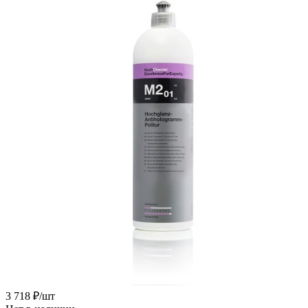
3 718
₽
/шт