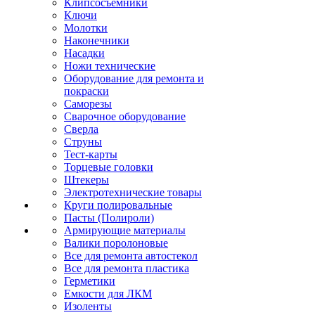
Клипсосъёмники
Ключи
Молотки
Наконечники
Насадки
Ножи технические
Оборудование для ремонта и
покраски
Саморезы
Сварочное оборудование
Сверла
Струны
Тест-карты
Торцевые головки
Штекеры
Электротехнические товары
Круги полировальные
Пасты (Полироли)
Армирующие материалы
Валики поролоновые
Все для ремонта автостекол
Все для ремонта пластика
Герметики
Емкости для ЛКМ
Изоленты