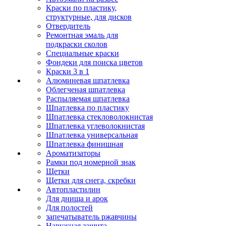
Краски по пластику,
структурные, для дисков
Отвердитель
Ремонтная эмаль для
подкраски сколов
Специальные краски
Фондеки для поиска цветов
Краски 3 в 1
Алюминевая шпатлевка
Облегченая шпатлевка
Распыляемая шпатлевка
Шпатлевка по пластику
Шпатлевка стекловолокнистая
Шпатлевка углеволокнистая
Шпатлевка универсальная
Шпатлевка финишная
Ароматизаторы
Рамки под номерной знак
Щетки
Щетки для снега, скребки
Автопластилин
Для днища и арок
Для полостей
запечатыватель ржавчины
Наружная защита