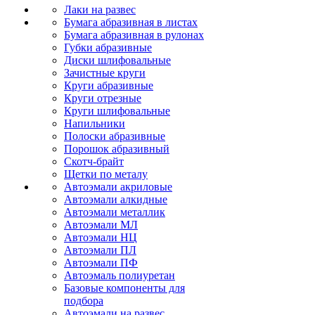
Лаки на развес
Бумага абразивная в листах
Бумага абразивная в рулонах
Губки абразивные
Диски шлифовальные
Зачистные круги
Круги абразивные
Круги отрезные
Круги шлифовальные
Напильники
Полоски абразивные
Порошок абразивный
Скотч-брайт
Щетки по металу
Автоэмали акриловые
Автоэмали алкидные
Автоэмали металлик
Автоэмали МЛ
Автоэмали НЦ
Автоэмали ПЛ
Автоэмали ПФ
Автоэмаль полиуретан
Базовые компоненты для
подбора
Автоэмали на развес