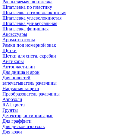
Распыляемая шпатлевка
Шпатлевка по пластику
Шпатлевка стекловолокнистая
Шпатлевка углеволокнистая
Шпатлевка универсальная
Шпатлевка финишная
Аксессуары
Ароматизаторы
Рамки под номерной знак
Щетки
Щетки для снега, скребки
Антикоры
Автопластилин
Для днища и арок
Для полостей
запечатыватель ржавчины
Наружная защита
Преобразователь ржавчины
Аэрозоли
RAL цвета
Грунты
Детектор, антипригарые
Для граффити
Для дисков аэрозоль
Для кожи