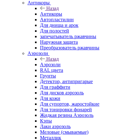
Антикоры
Назад
Антикоры
Автопластилин
Для днища и арок
Для полостей
запечатыватель ржавчины
Наружная защита
Преобразователь ржавчины
Аэрозоли
Назад
Аэрозоли
RAL цвета
Грунты
Детектор, антипригарые
Для граффити
Для дисков аэрозоль
Для кожи
Для супортов, жаростойкие
Для тонировки фонарей
Жидкая резина Аэрозоль
Кэпы
Лаки аэрозоль
Меловые (смываемые)
Металлик