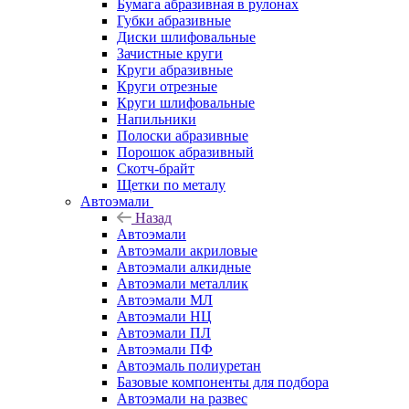
Бумага абразивная в рулонах
Губки абразивные
Диски шлифовальные
Зачистные круги
Круги абразивные
Круги отрезные
Круги шлифовальные
Напильники
Полоски абразивные
Порошок абразивный
Скотч-брайт
Щетки по металу
Автоэмали
Назад
Автоэмали
Автоэмали акриловые
Автоэмали алкидные
Автоэмали металлик
Автоэмали МЛ
Автоэмали НЦ
Автоэмали ПЛ
Автоэмали ПФ
Автоэмаль полиуретан
Базовые компоненты для подбора
Автоэмали на развес