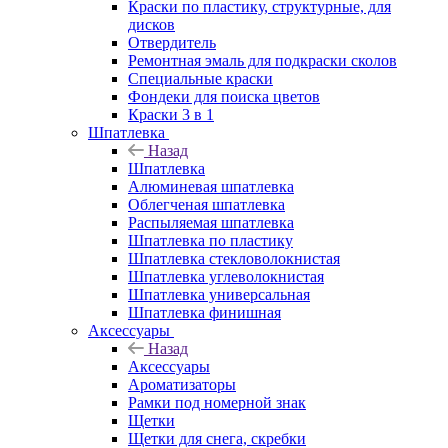
Краски по пластику, структурные, для
дисков
Отвердитель
Ремонтная эмаль для подкраски сколов
Специальные краски
Фондеки для поиска цветов
Краски 3 в 1
Шпатлевка
Назад
Шпатлевка
Алюминевая шпатлевка
Облегченая шпатлевка
Распыляемая шпатлевка
Шпатлевка по пластику
Шпатлевка стекловолокнистая
Шпатлевка углеволокнистая
Шпатлевка универсальная
Шпатлевка финишная
Аксессуары
Назад
Аксессуары
Ароматизаторы
Рамки под номерной знак
Щетки
Щетки для снега, скребки