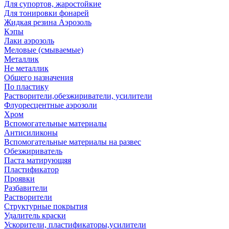
Для супортов, жаростойкие
Для тонировки фонарей
Жидкая резина Аэрозоль
Кэпы
Лаки аэрозоль
Меловые (смываемые)
Металлик
Не металлик
Общего назначения
По пластику
Растворители,обезжириватели, усилители
Флуоресцентные аэрозоли
Хром
Вспомогательные материалы
Антисиликоны
Вспомогательные материалы на развес
Обезжириватель
Паста матирующяя
Пластификатор
Проявки
Разбавители
Растворители
Структурные покрытия
Удалитель краски
Ускорители, пластификаторы,усилители