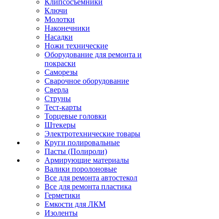
Клипсосъёмники
Ключи
Молотки
Наконечники
Насадки
Ножи технические
Оборудование для ремонта и
покраски
Саморезы
Сварочное оборудование
Сверла
Струны
Тест-карты
Торцевые головки
Штекеры
Электротехнические товары
Круги полировальные
Пасты (Полироли)
Армирующие материалы
Валики поролоновые
Все для ремонта автостекол
Все для ремонта пластика
Герметики
Емкости для ЛКМ
Изоленты