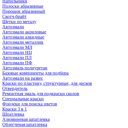
Напильники
Полоски абразивные
Порошок абразивный
Скотч-брайт
Щетки по металу
Автоэмали
Автоэмали акриловые
Автоэмали алкидные
Автоэмали металлик
Автоэмали МЛ
Автоэмали НЦ
Автоэмали ПЛ
Автоэмали ПФ
Автоэмаль полиуретан
Базовые компоненты для подбора
Автоэмали на развес
Краски по пластику, структурные, для дисков
Отвердитель
Ремонтная эмаль для подкраски сколов
Специальные краски
Фондеки для поиска цветов
Краски 3 в 1
Шпатлевка
Алюминевая шпатлевка
Облегченая шпатлевка