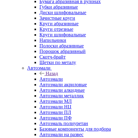
Бумага абразивная в рулонах
Губки абразивные
Диски шлифовальные
Зачистные круги
Круги абразивные
Круги отрезные
Круги шлифовальные
Напильники
Полоски абразивные
Порошок абразивный
Скотч-брайт
Щетки по металу
Автоэмали
Назад
Автоэмали
Автоэмали акриловые
Автоэмали алкидные
Автоэмали металлик
Автоэмали МЛ
Автоэмали НЦ
Автоэмали ПЛ
Автоэмали ПФ
Автоэмаль полиуретан
Базовые компоненты для подбора
Автоэмали на развес