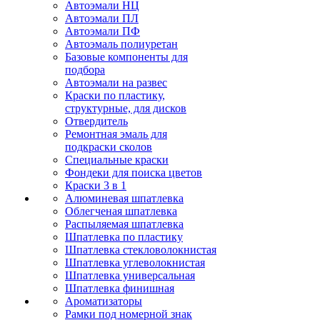
Автоэмали НЦ
Автоэмали ПЛ
Автоэмали ПФ
Автоэмаль полиуретан
Базовые компоненты для
подбора
Автоэмали на развес
Краски по пластику,
структурные, для дисков
Отвердитель
Ремонтная эмаль для
подкраски сколов
Специальные краски
Фондеки для поиска цветов
Краски 3 в 1
Алюминевая шпатлевка
Облегченая шпатлевка
Распыляемая шпатлевка
Шпатлевка по пластику
Шпатлевка стекловолокнистая
Шпатлевка углеволокнистая
Шпатлевка универсальная
Шпатлевка финишная
Ароматизаторы
Рамки под номерной знак