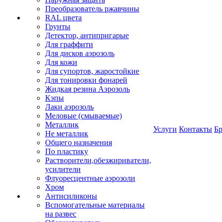
Преобразователь ржавчины
RAL цвета
Грунты
Детектор, антипригарые
Для граффити
Для дисков аэрозоль
Для кожи
Для супортов, жаростойкие
Для тонировки фонарей
Жидкая резина Аэрозоль
Кэпы
Лаки аэрозоль
Меловые (смываемые)
Металлик
Услуги
Контакты
Б
Не металлик
Общего назначения
По пластику
Растворители,обезжириватели,
усилители
Флуоресцентные аэрозоли
Хром
Антисиликоны
Вспомогательные материалы
на развес