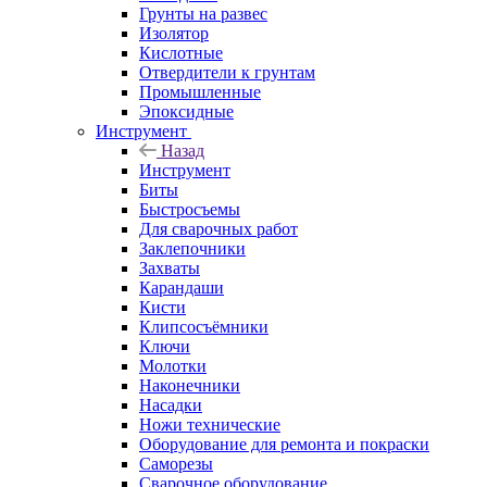
Грунты на развес
Изолятор
Кислотные
Отвердители к грунтам
Промышленные
Эпоксидные
Инструмент
Назад
Инструмент
Биты
Быстросъемы
Для сварочных работ
Заклепочники
Захваты
Карандаши
Кисти
Клипсосъёмники
Ключи
Молотки
Наконечники
Насадки
Ножи технические
Оборудование для ремонта и покраски
Саморезы
Сварочное оборудование