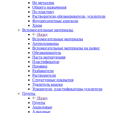
Не металлик
Общего назначения
По пластику
Растворители,обезжириватели, усилители
Флуоресцентные аэрозоли
Хром
Вспомогательные материалы
Назад
Вспомогательные материалы
Антисиликоны
Вспомогательные материалы на развес
Обезжириватель
Паста матирующяя
Пластификатор
Проявки
Разбавители
Растворители
Структурные покрытия
Удалитель краски
Ускорители, пластификаторы,усилители
Грунты
Назад
Грунты
Акриловые
Алкидные