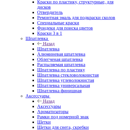
Краски по пластику, структурные, для
дисков
Отвердитель
Ремонтная эмаль для подкраски сколов
Специальные краски
Фондеки для поиска цветов
Краски 3 в 1
Шпатлевка
Назад
Шпатлевка
Алюминевая шпатлевка
Облегченая шпатлевка
Распыляемая шпатлевка
Шпатлевка по пластику
Шпатлевка стекловолокнистая
Шпатлевка углеволокнистая
Шпатлевка универсальная
Шпатлевка финишная
Аксессуары
Назад
Аксессуары
Ароматизаторы
Рамки под номерной знак
Щетки
Щетки для снега, скребки