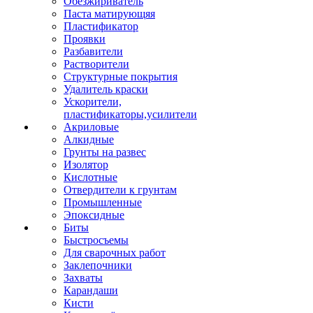
Обезжириватель
Паста матирующяя
Пластификатор
Проявки
Разбавители
Растворители
Структурные покрытия
Удалитель краски
Ускорители,
пластификаторы,усилители
Акриловые
Алкидные
Грунты на развес
Изолятор
Кислотные
Отвердители к грунтам
Промышленные
Эпоксидные
Биты
Быстросъемы
Для сварочных работ
Заклепочники
Захваты
Карандаши
Кисти