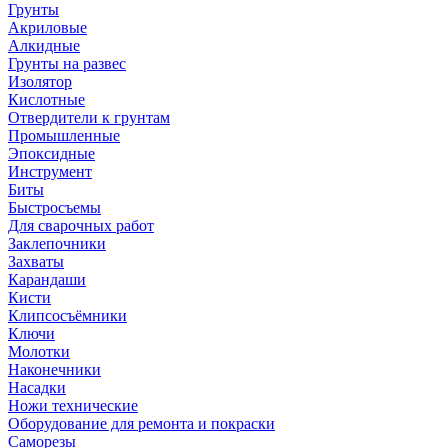
Грунты
Акриловые
Алкидные
Грунты на развес
Изолятор
Кислотные
Отвердители к грунтам
Промышленные
Эпоксидные
Инструмент
Биты
Быстросъемы
Для сварочных работ
Заклепочники
Захваты
Карандаши
Кисти
Клипсосъёмники
Ключи
Молотки
Наконечники
Насадки
Ножи технические
Оборудование для ремонта и покраски
Саморезы