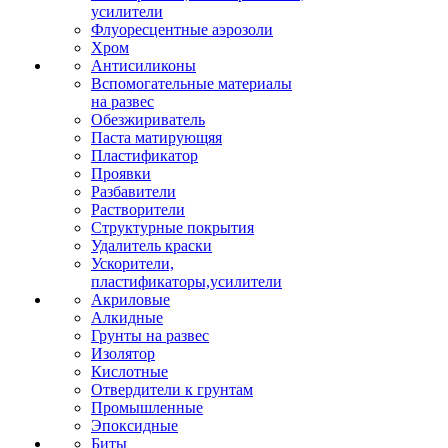
усилители
Флуоресцентные аэрозоли
Хром
Антисиликоны
Вспомогательные материалы
на развес
Обезжириватель
Паста матирующяя
Пластификатор
Проявки
Разбавители
Растворители
Структурные покрытия
Удалитель краски
Ускорители,
пластификаторы,усилители
Акриловые
Алкидные
Грунты на развес
Изолятор
Кислотные
Отвердители к грунтам
Промышленные
Эпоксидные
Биты