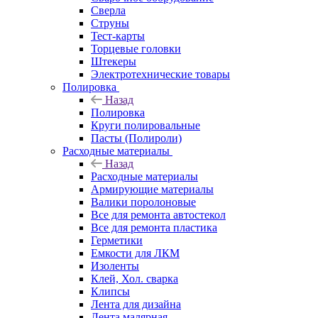
Сверла
Струны
Тест-карты
Торцевые головки
Штекеры
Электротехнические товары
Полировка
Назад
Полировка
Круги полировальные
Пасты (Полироли)
Расходные материалы
Назад
Расходные материалы
Армирующие материалы
Валики поролоновые
Все для ремонта автостекол
Все для ремонта пластика
Герметики
Емкости для ЛКМ
Изоленты
Клей, Хол. сварка
Клипсы
Лента для дизайна
Лента малярная