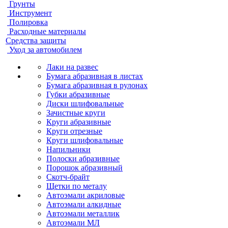
Грунты
Инструмент
Полировка
Расходные материалы
Средства защиты
Уход за автомобилем
Лаки на развес
Бумага абразивная в листах
Бумага абразивная в рулонах
Губки абразивные
Диски шлифовальные
Зачистные круги
Круги абразивные
Круги отрезные
Круги шлифовальные
Напильники
Полоски абразивные
Порошок абразивный
Скотч-брайт
Щетки по металу
Автоэмали акриловые
Автоэмали алкидные
Автоэмали металлик
Автоэмали МЛ