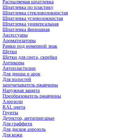
Распыляемая шпатлевка
Шпатлевка по пластику
Шпатлевка стекловолокнистая
Шпатлевка углеволокнистая
Шпатлевка универсальная
Шпатлевка финишная
Аксессуары
Ароматизаторы
Рамки под номерной знак
Щетки
Щетки для снега, скребки
Антикоры
Автопластилин
Для днища и арок
Для полостей
запечатыватель ржавчины
Наружная защита
Преобразователь ржавчины
Аэрозоли
RAL цвета
Грунты
Детектор, антипригарые
Для граффити
Для дисков аэрозоль
Для кожи