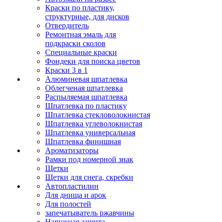
Краски по пластику,
структурные, для дисков
Отвердитель
Ремонтная эмаль для
подкраски сколов
Специальные краски
Фондеки для поиска цветов
Краски 3 в 1
Алюминевая шпатлевка
Облегченая шпатлевка
Распыляемая шпатлевка
Шпатлевка по пластику
Шпатлевка стекловолокнистая
Шпатлевка углеволокнистая
Шпатлевка универсальная
Шпатлевка финишная
Ароматизаторы
Рамки под номерной знак
Щетки
Щетки для снега, скребки
Автопластилин
Для днища и арок
Для полостей
запечатыватель ржавчины
Наружная защита