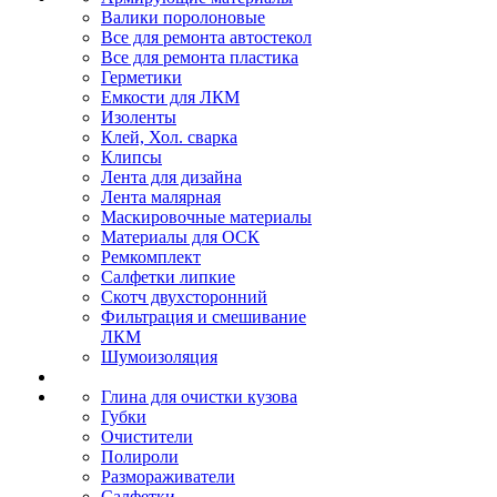
Валики поролоновые
Все для ремонта автостекол
Все для ремонта пластика
Герметики
Емкости для ЛКМ
Изоленты
Клей, Хол. сварка
Клипсы
Лента для дизайна
Лента малярная
Маскировочные материалы
Материалы для ОСК
Ремкомплект
Салфетки липкие
Скотч двухсторонний
Фильтрация и смешивание
ЛКМ
Шумоизоляция
Глина для очистки кузова
Губки
Очистители
Полироли
Размораживатели
Салфетки