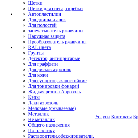
Щетки
Щетки для снега, скребки
Автопластилин
Для днища и арок
Для полостей
запечатыватель ржавчины
Наружная защита
Преобразователь ржавчины
RAL цвета
Грунты
Детектор, антипригарые
Для граффити
Для дисков аэрозоль
Для кожи
Для супортов, жаростойкие
Для тонировки фонарей
Жидкая резина Аэрозоль
Кэпы
Лаки аэрозоль
Меловые (смываемые)
Металлик
Услуги
Контакты
Б
Не металлик
Общего назначения
По пластику
Растворители,обезжириватели,