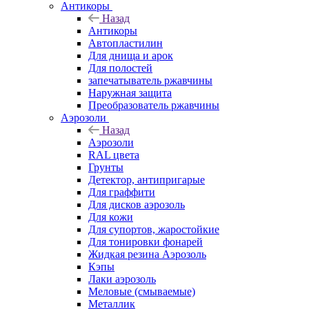
Антикоры
Назад
Антикоры
Автопластилин
Для днища и арок
Для полостей
запечатыватель ржавчины
Наружная защита
Преобразователь ржавчины
Аэрозоли
Назад
Аэрозоли
RAL цвета
Грунты
Детектор, антипригарые
Для граффити
Для дисков аэрозоль
Для кожи
Для супортов, жаростойкие
Для тонировки фонарей
Жидкая резина Аэрозоль
Кэпы
Лаки аэрозоль
Меловые (смываемые)
Металлик