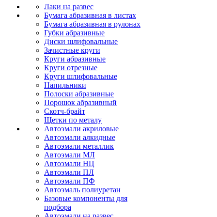
Лаки на развес
Бумага абразивная в листах
Бумага абразивная в рулонах
Губки абразивные
Диски шлифовальные
Зачистные круги
Круги абразивные
Круги отрезные
Круги шлифовальные
Напильники
Полоски абразивные
Порошок абразивный
Скотч-брайт
Щетки по металу
Автоэмали акриловые
Автоэмали алкидные
Автоэмали металлик
Автоэмали МЛ
Автоэмали НЦ
Автоэмали ПЛ
Автоэмали ПФ
Автоэмаль полиуретан
Базовые компоненты для
подбора
Автоэмали на развес