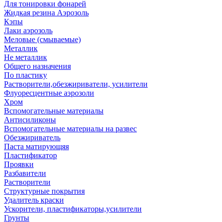
Для тонировки фонарей
Жидкая резина Аэрозоль
Кэпы
Лаки аэрозоль
Меловые (смываемые)
Металлик
Не металлик
Общего назначения
По пластику
Растворители,обезжириватели, усилители
Флуоресцентные аэрозоли
Хром
Вспомогательные материалы
Антисиликоны
Вспомогательные материалы на развес
Обезжириватель
Паста матирующяя
Пластификатор
Проявки
Разбавители
Растворители
Структурные покрытия
Удалитель краски
Ускорители, пластификаторы,усилители
Грунты