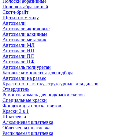
Полоски абразивные
Порошок абразивный
Скотч-брайт
Щетки по металу
Автоэмали
Автоэмали акриловые
Автоэмали алкидные
Автоэмали металлик
Автоэмали МЛ
Автоэмали НЦ
Автоэмали ПЛ
Автоэмали ПФ
Автоэмаль полиуретан
Базовые компоненты для подбора
Автоэмали на развес
Краски по пластику, структурные, для дисков
Отвердитель
Ремонтная эмаль для подкраски сколов
Специальные краски
Фондеки для поиска цветов
Краски 3 в 1
Шпатлевка
Алюминевая шпатлевка
Облегченая шпатлевка
Распыляемая шпатлевка