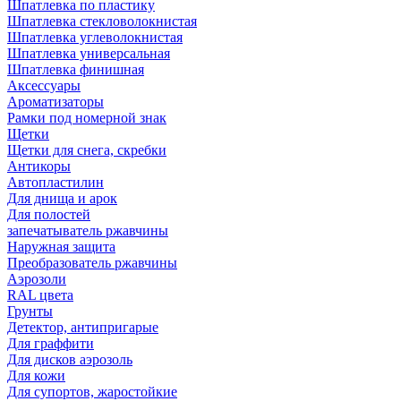
Шпатлевка по пластику
Шпатлевка стекловолокнистая
Шпатлевка углеволокнистая
Шпатлевка универсальная
Шпатлевка финишная
Аксессуары
Ароматизаторы
Рамки под номерной знак
Щетки
Щетки для снега, скребки
Антикоры
Автопластилин
Для днища и арок
Для полостей
запечатыватель ржавчины
Наружная защита
Преобразователь ржавчины
Аэрозоли
RAL цвета
Грунты
Детектор, антипригарые
Для граффити
Для дисков аэрозоль
Для кожи
Для супортов, жаростойкие