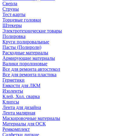
Сверла
Струны
Тест-карты
Торцевые головки
Штекеры
Электротехнические товары
Полировка
Круги полировальные
Пасты (Полироли)
Расходные материалы
Армирующие материалы
Валики поролоновые
Все для ремонта автостекол
Все для ремонта пластика
Герметики
Емкости для ЛКМ
Изоленты
Клей, Хол. сварка
Клипсы
Лента для дизайна
Лента малярная
Маскировочные материалы
Материалы для ОСК
Ремкомплект
Салфетки липкие