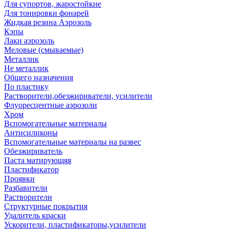
Для супортов, жаростойкие
Для тонировки фонарей
Жидкая резина Аэрозоль
Кэпы
Лаки аэрозоль
Меловые (смываемые)
Металлик
Не металлик
Общего назначения
По пластику
Растворители,обезжириватели, усилители
Флуоресцентные аэрозоли
Хром
Вспомогательные материалы
Антисиликоны
Вспомогательные материалы на развес
Обезжириватель
Паста матирующяя
Пластификатор
Проявки
Разбавители
Растворители
Структурные покрытия
Удалитель краски
Ускорители, пластификаторы,усилители