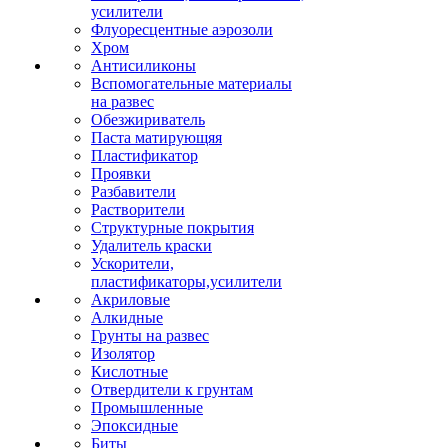
усилители
Флуоресцентные аэрозоли
Хром
Антисиликоны
Вспомогательные материалы
на развес
Обезжириватель
Паста матирующяя
Пластификатор
Проявки
Разбавители
Растворители
Структурные покрытия
Удалитель краски
Ускорители,
пластификаторы,усилители
Акриловые
Алкидные
Грунты на развес
Изолятор
Кислотные
Отвердители к грунтам
Промышленные
Эпоксидные
Биты