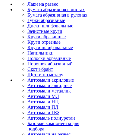
Лаки на развес
Бумага абразивная в листах
Бумага абразивная в рулонах
Губки абразивные
Диски шлифовальные
Зачистные круги
Круги абразивные
Круги отрезные
Круги шлифовальные
Напильники
Полоски абразивные
Порошок абразивный
Скотч-брайт
Щетки по металу
Автоэмали акриловые
Автоэмали алкидные
Автоэмали металлик
Автоэмали МЛ
Автоэмали НЦ
Автоэмали ПЛ
Автоэмали ПФ
Автоэмаль полиуретан
Базовые компоненты для
подбора
Автоэмали на развес