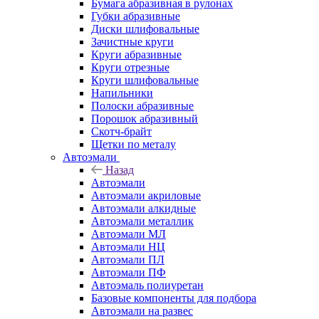
Бумага абразивная в рулонах
Губки абразивные
Диски шлифовальные
Зачистные круги
Круги абразивные
Круги отрезные
Круги шлифовальные
Напильники
Полоски абразивные
Порошок абразивный
Скотч-брайт
Щетки по металу
Автоэмали
Назад
Автоэмали
Автоэмали акриловые
Автоэмали алкидные
Автоэмали металлик
Автоэмали МЛ
Автоэмали НЦ
Автоэмали ПЛ
Автоэмали ПФ
Автоэмаль полиуретан
Базовые компоненты для подбора
Автоэмали на развес