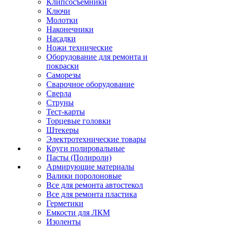
Клипсосъёмники
Ключи
Молотки
Наконечники
Насадки
Ножи технические
Оборудование для ремонта и
покраски
Саморезы
Сварочное оборудование
Сверла
Струны
Тест-карты
Торцевые головки
Штекеры
Электротехнические товары
Круги полировальные
Пасты (Полироли)
Армирующие материалы
Валики поролоновые
Все для ремонта автостекол
Все для ремонта пластика
Герметики
Емкости для ЛКМ
Изоленты