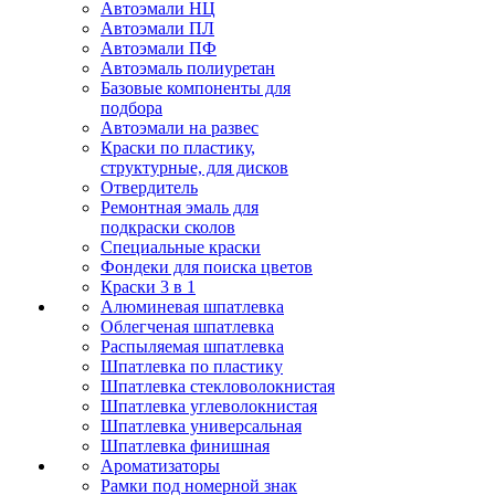
Автоэмали НЦ
Автоэмали ПЛ
Автоэмали ПФ
Автоэмаль полиуретан
Базовые компоненты для
подбора
Автоэмали на развес
Краски по пластику,
структурные, для дисков
Отвердитель
Ремонтная эмаль для
подкраски сколов
Специальные краски
Фондеки для поиска цветов
Краски 3 в 1
Алюминевая шпатлевка
Облегченая шпатлевка
Распыляемая шпатлевка
Шпатлевка по пластику
Шпатлевка стекловолокнистая
Шпатлевка углеволокнистая
Шпатлевка универсальная
Шпатлевка финишная
Ароматизаторы
Рамки под номерной знак