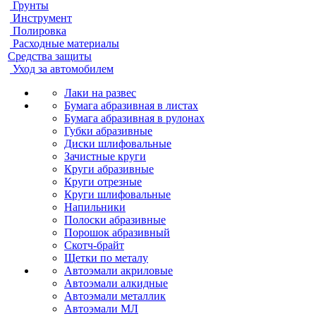
Грунты
Инструмент
Полировка
Расходные материалы
Средства защиты
Уход за автомобилем
Лаки на развес
Бумага абразивная в листах
Бумага абразивная в рулонах
Губки абразивные
Диски шлифовальные
Зачистные круги
Круги абразивные
Круги отрезные
Круги шлифовальные
Напильники
Полоски абразивные
Порошок абразивный
Скотч-брайт
Щетки по металу
Автоэмали акриловые
Автоэмали алкидные
Автоэмали металлик
Автоэмали МЛ