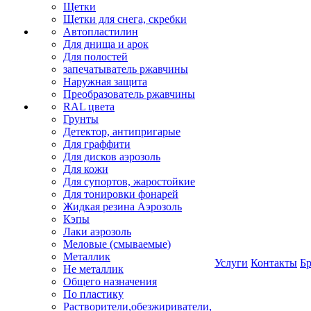
Щетки
Щетки для снега, скребки
Автопластилин
Для днища и арок
Для полостей
запечатыватель ржавчины
Наружная защита
Преобразователь ржавчины
RAL цвета
Грунты
Детектор, антипригарые
Для граффити
Для дисков аэрозоль
Для кожи
Для супортов, жаростойкие
Для тонировки фонарей
Жидкая резина Аэрозоль
Кэпы
Лаки аэрозоль
Меловые (смываемые)
Металлик
Услуги
Контакты
Б
Не металлик
Общего назначения
По пластику
Растворители,обезжириватели,