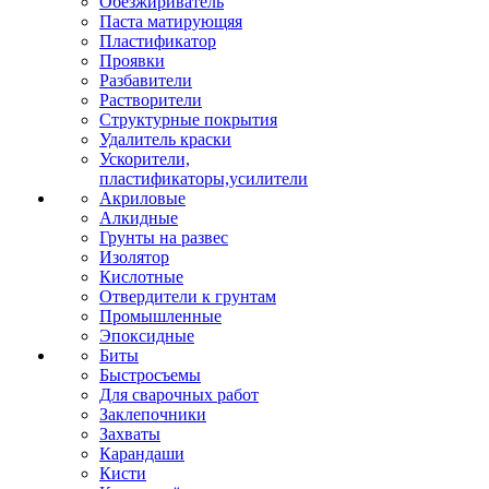
Обезжириватель
Паста матирующяя
Пластификатор
Проявки
Разбавители
Растворители
Структурные покрытия
Удалитель краски
Ускорители,
пластификаторы,усилители
Акриловые
Алкидные
Грунты на развес
Изолятор
Кислотные
Отвердители к грунтам
Промышленные
Эпоксидные
Биты
Быстросъемы
Для сварочных работ
Заклепочники
Захваты
Карандаши
Кисти