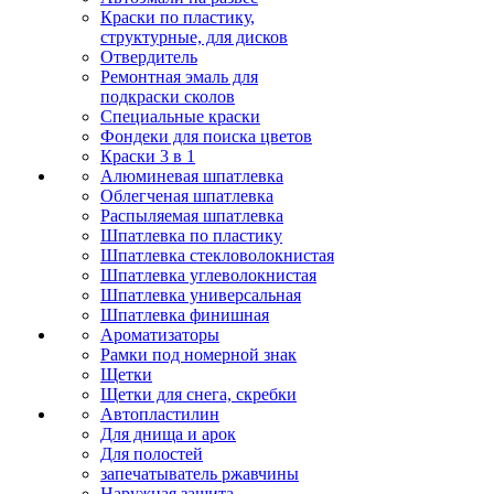
Краски по пластику,
структурные, для дисков
Отвердитель
Ремонтная эмаль для
подкраски сколов
Специальные краски
Фондеки для поиска цветов
Краски 3 в 1
Алюминевая шпатлевка
Облегченая шпатлевка
Распыляемая шпатлевка
Шпатлевка по пластику
Шпатлевка стекловолокнистая
Шпатлевка углеволокнистая
Шпатлевка универсальная
Шпатлевка финишная
Ароматизаторы
Рамки под номерной знак
Щетки
Щетки для снега, скребки
Автопластилин
Для днища и арок
Для полостей
запечатыватель ржавчины
Наружная защита