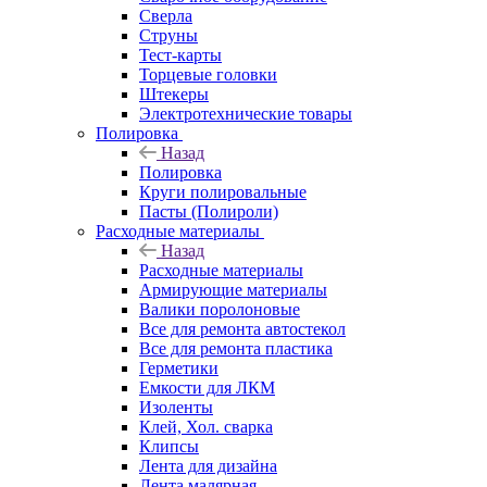
Сверла
Струны
Тест-карты
Торцевые головки
Штекеры
Электротехнические товары
Полировка
Назад
Полировка
Круги полировальные
Пасты (Полироли)
Расходные материалы
Назад
Расходные материалы
Армирующие материалы
Валики поролоновые
Все для ремонта автостекол
Все для ремонта пластика
Герметики
Емкости для ЛКМ
Изоленты
Клей, Хол. сварка
Клипсы
Лента для дизайна
Лента малярная