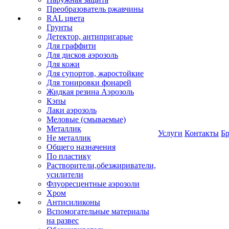
Преобразователь ржавчины
RAL цвета
Грунты
Детектор, антипригарые
Для граффити
Для дисков аэрозоль
Для кожи
Для супортов, жаростойкие
Для тонировки фонарей
Жидкая резина Аэрозоль
Кэпы
Лаки аэрозоль
Меловые (смываемые)
Металлик
Услуги
Контакты
Б
Не металлик
Общего назначения
По пластику
Растворители,обезжириватели,
усилители
Флуоресцентные аэрозоли
Хром
Антисиликоны
Вспомогательные материалы
на развес