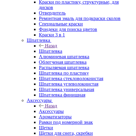
Краски по пластику, структурные, для
дисков
Отвердитель
Ремонтная эмаль для подкраски сколов
Специальные краски
Фондеки для поиска цветов
Краски 3 в 1
Шпатлевка
Назад
Шпатлевка
Алюминевая шпатлевка
Облегченая шпатлевка
Распыляемая шпатлевка
Шпатлевка по пластику
Шпатлевка стекловолокнистая
Шпатлевка углеволокнистая
Шпатлевка универсальная
Шпатлевка финишная
Аксессуары
Назад
Аксессуары
Ароматизаторы
Рамки под номерной знак
Щетки
Щетки для снега, скребки