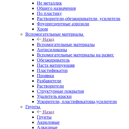
Не металлик
Общего назначения
По пластику
Растворители,обезжириватели, усилители
Флуоресцентные аэрозоли
Хром
Вспомогательные материалы
Назад
Вспомогательные материалы
Антисиликоны
Вспомогательные материалы на развес
Обезжириватель
Паста матирующяя
Пластификатор
Проявки
Разбавители
Растворители
Структурные покрытия
Удалитель краски
Ускорители, пластификаторы,усилители
Грунты
Назад
Грунты
Акриловые
Алкидные