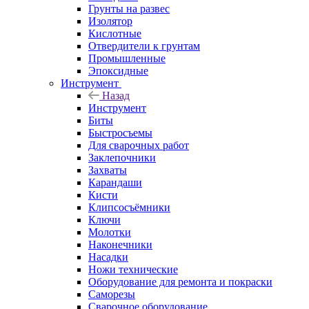
Грунты на развес
Изолятор
Кислотные
Отвердители к грунтам
Промышленные
Эпоксидные
Инструмент
Назад
Инструмент
Биты
Быстросъемы
Для сварочных работ
Заклепочники
Захваты
Карандаши
Кисти
Клипсосъёмники
Ключи
Молотки
Наконечники
Насадки
Ножи технические
Оборудование для ремонта и покраски
Саморезы
Сварочное оборудование