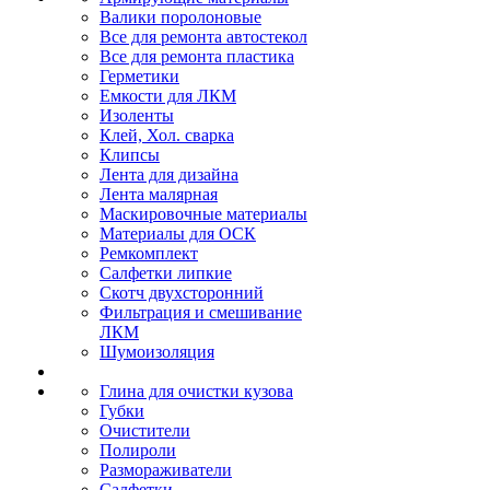
Валики поролоновые
Все для ремонта автостекол
Все для ремонта пластика
Герметики
Емкости для ЛКМ
Изоленты
Клей, Хол. сварка
Клипсы
Лента для дизайна
Лента малярная
Маскировочные материалы
Материалы для ОСК
Ремкомплект
Салфетки липкие
Скотч двухсторонний
Фильтрация и смешивание
ЛКМ
Шумоизоляция
Глина для очистки кузова
Губки
Очистители
Полироли
Размораживатели
Салфетки