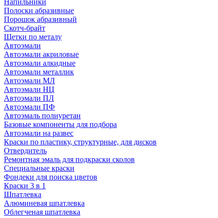
Напильники
Полоски абразивные
Порошок абразивный
Скотч-брайт
Щетки по металу
Автоэмали
Автоэмали акриловые
Автоэмали алкидные
Автоэмали металлик
Автоэмали МЛ
Автоэмали НЦ
Автоэмали ПЛ
Автоэмали ПФ
Автоэмаль полиуретан
Базовые компоненты для подбора
Автоэмали на развес
Краски по пластику, структурные, для дисков
Отвердитель
Ремонтная эмаль для подкраски сколов
Специальные краски
Фондеки для поиска цветов
Краски 3 в 1
Шпатлевка
Алюминевая шпатлевка
Облегченая шпатлевка