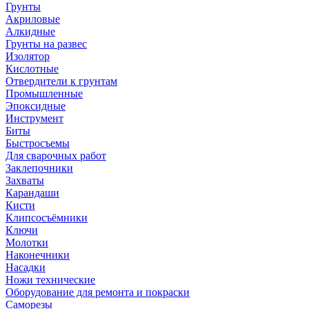
Грунты
Акриловые
Алкидные
Грунты на развес
Изолятор
Кислотные
Отвердители к грунтам
Промышленные
Эпоксидные
Инструмент
Биты
Быстросъемы
Для сварочных работ
Заклепочники
Захваты
Карандаши
Кисти
Клипсосъёмники
Ключи
Молотки
Наконечники
Насадки
Ножи технические
Оборудование для ремонта и покраски
Саморезы