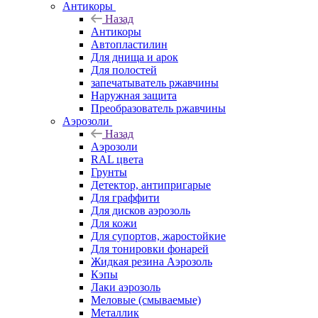
Антикоры
Назад
Антикоры
Автопластилин
Для днища и арок
Для полостей
запечатыватель ржавчины
Наружная защита
Преобразователь ржавчины
Аэрозоли
Назад
Аэрозоли
RAL цвета
Грунты
Детектор, антипригарые
Для граффити
Для дисков аэрозоль
Для кожи
Для супортов, жаростойкие
Для тонировки фонарей
Жидкая резина Аэрозоль
Кэпы
Лаки аэрозоль
Меловые (смываемые)
Металлик