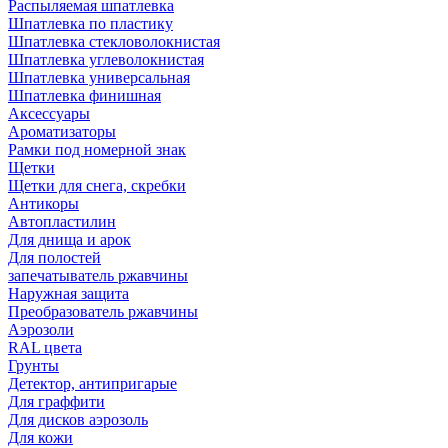
Распыляемая шпатлевка
Шпатлевка по пластику
Шпатлевка стекловолокнистая
Шпатлевка углеволокнистая
Шпатлевка универсальная
Шпатлевка финишная
Аксессуары
Ароматизаторы
Рамки под номерной знак
Щетки
Щетки для снега, скребки
Антикоры
Автопластилин
Для днища и арок
Для полостей
запечатыватель ржавчины
Наружная защита
Преобразователь ржавчины
Аэрозоли
RAL цвета
Грунты
Детектор, антипригарые
Для граффити
Для дисков аэрозоль
Для кожи