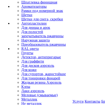
Шпатлевка финишная
Ароматизаторы
Рамки под номерной знак
Щетки
Щетки для снега, скребки
Автопластилин
Для днища и арок
Для полостей
запечатыватель ржавчины
Наружная защита
Преобразователь ржавчины
RAL цвета
Грунты
Детектор, антипригарые
Для граффити
Для дисков аэрозоль
Для кожи
Для супортов, жаростойкие
Для тонировки фонарей
Жидкая резина Аэрозоль
Кэпы
Лаки аэрозоль
Меловые (смываемые)
Металлик
Услуги
Контакты
Б
Не металлик