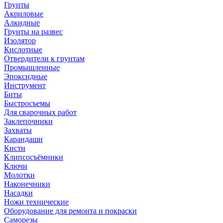
Грунты
Акриловые
Алкидные
Грунты на развес
Изолятор
Кислотные
Отвердители к грунтам
Промышленные
Эпоксидные
Инструмент
Биты
Быстросъемы
Для сварочных работ
Заклепочники
Захваты
Карандаши
Кисти
Клипсосъёмники
Ключи
Молотки
Наконечники
Насадки
Ножи технические
Оборудование для ремонта и покраски
Саморезы