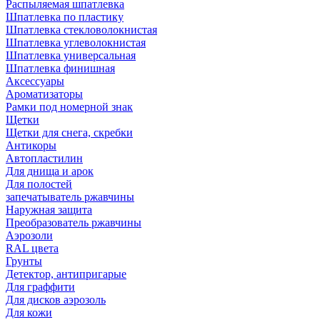
Распыляемая шпатлевка
Шпатлевка по пластику
Шпатлевка стекловолокнистая
Шпатлевка углеволокнистая
Шпатлевка универсальная
Шпатлевка финишная
Аксессуары
Ароматизаторы
Рамки под номерной знак
Щетки
Щетки для снега, скребки
Антикоры
Автопластилин
Для днища и арок
Для полостей
запечатыватель ржавчины
Наружная защита
Преобразователь ржавчины
Аэрозоли
RAL цвета
Грунты
Детектор, антипригарые
Для граффити
Для дисков аэрозоль
Для кожи