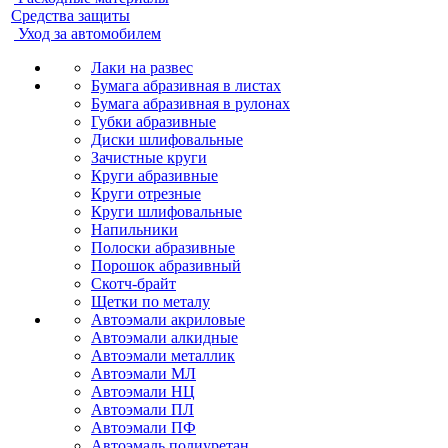
Средства защиты
Уход за автомобилем
Лаки на развес
Бумага абразивная в листах
Бумага абразивная в рулонах
Губки абразивные
Диски шлифовальные
Зачистные круги
Круги абразивные
Круги отрезные
Круги шлифовальные
Напильники
Полоски абразивные
Порошок абразивный
Скотч-брайт
Щетки по металу
Автоэмали акриловые
Автоэмали алкидные
Автоэмали металлик
Автоэмали МЛ
Автоэмали НЦ
Автоэмали ПЛ
Автоэмали ПФ
Автоэмаль полиуретан