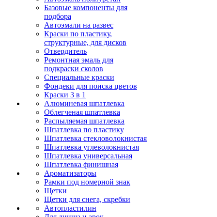
Базовые компоненты для
подбора
Автоэмали на развес
Краски по пластику,
структурные, для дисков
Отвердитель
Ремонтная эмаль для
подкраски сколов
Специальные краски
Фондеки для поиска цветов
Краски 3 в 1
Алюминевая шпатлевка
Облегченая шпатлевка
Распыляемая шпатлевка
Шпатлевка по пластику
Шпатлевка стекловолокнистая
Шпатлевка углеволокнистая
Шпатлевка универсальная
Шпатлевка финишная
Ароматизаторы
Рамки под номерной знак
Щетки
Щетки для снега, скребки
Автопластилин
Для днища и арок