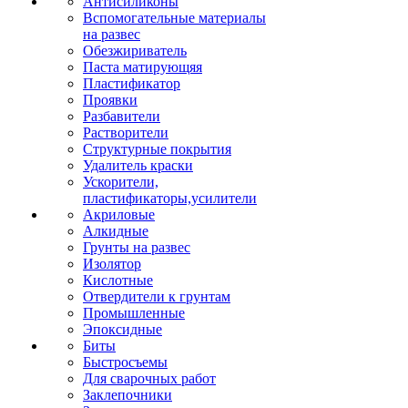
Антисиликоны
Вспомогательные материалы
на развес
Обезжириватель
Паста матирующяя
Пластификатор
Проявки
Разбавители
Растворители
Структурные покрытия
Удалитель краски
Ускорители,
пластификаторы,усилители
Акриловые
Алкидные
Грунты на развес
Изолятор
Кислотные
Отвердители к грунтам
Промышленные
Эпоксидные
Биты
Быстросъемы
Для сварочных работ
Заклепочники