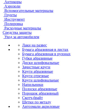
Антикоры
Аэрозоли
Вспомогательные материалы
Грунты
Инструмент
Полировка
Расходные материалы
Средства защиты
Уход за автомобилем
Лаки на развес
Бумага абразивная в листах
Бумага абразивная в рулонах
Губки абразивные
Диски шлифовальные
Зачистные круги
Круги абразивные
Круги отрезные
Круги шлифовальные
Напильники
Полоски абразивные
Порошок абразивный
Скотч-брайт
Щетки по металу
Автоэмали акриловые