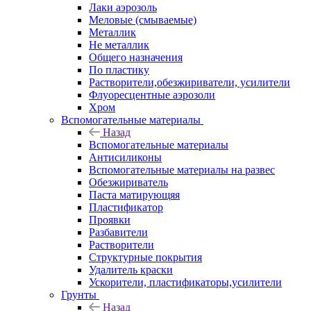
Лаки аэрозоль
Меловые (смываемые)
Металлик
Не металлик
Общего назначения
По пластику
Растворители,обезжириватели, усилители
Флуоресцентные аэрозоли
Хром
Вспомогательные материалы
Назад
Вспомогательные материалы
Антисиликоны
Вспомогательные материалы на развес
Обезжириватель
Паста матирующяя
Пластификатор
Проявки
Разбавители
Растворители
Структурные покрытия
Удалитель краски
Ускорители, пластификаторы,усилители
Грунты
Назад