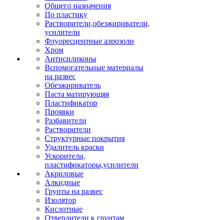
Общего назначения
По пластику
Растворители,обезжириватели,
усилители
Флуоресцентные аэрозоли
Хром
Антисиликоны
Вспомогательные материалы
на развес
Обезжириватель
Паста матирующяя
Пластификатор
Проявки
Разбавители
Растворители
Структурные покрытия
Удалитель краски
Ускорители,
пластификаторы,усилители
Акриловые
Алкидные
Грунты на развес
Изолятор
Кислотные
Отвердители к грунтам