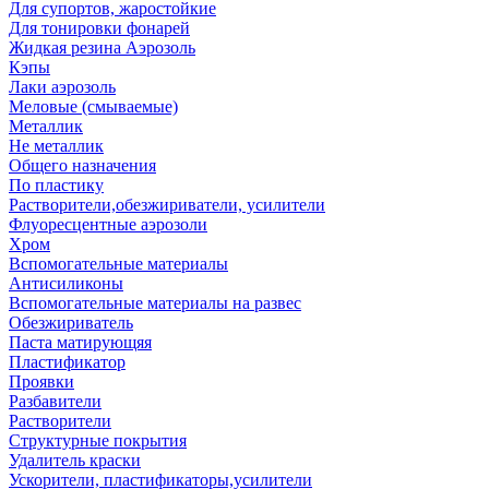
Для супортов, жаростойкие
Для тонировки фонарей
Жидкая резина Аэрозоль
Кэпы
Лаки аэрозоль
Меловые (смываемые)
Металлик
Не металлик
Общего назначения
По пластику
Растворители,обезжириватели, усилители
Флуоресцентные аэрозоли
Хром
Вспомогательные материалы
Антисиликоны
Вспомогательные материалы на развес
Обезжириватель
Паста матирующяя
Пластификатор
Проявки
Разбавители
Растворители
Структурные покрытия
Удалитель краски
Ускорители, пластификаторы,усилители