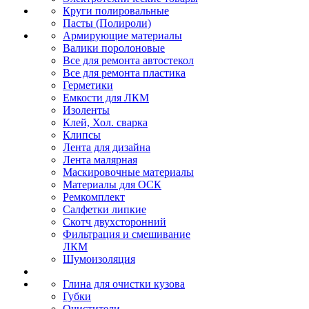
Круги полировальные
Пасты (Полироли)
Армирующие материалы
Валики поролоновые
Все для ремонта автостекол
Все для ремонта пластика
Герметики
Емкости для ЛКМ
Изоленты
Клей, Хол. сварка
Клипсы
Лента для дизайна
Лента малярная
Маскировочные материалы
Материалы для ОСК
Ремкомплект
Салфетки липкие
Скотч двухсторонний
Фильтрация и смешивание
ЛКМ
Шумоизоляция
Глина для очистки кузова
Губки
Очистители