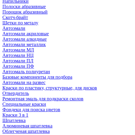
Напильники
Полоски абразивные
Порошок абразивный
Скотч-брайт
Щетки по металу
Автоэмали
Автоэмали акриловые
Автоэмали алкидные
Автоэмали металлик
Автоэмали МЛ
Автоэмали НЦ
Автоэмали ПЛ
Автоэмали ПФ
Автоэмаль полиуретан
Базовые компоненты для подбора
Автоэмали на развес
Краски по пластику, структурные, для дисков
Отвердитель
Ремонтная эмаль для подкраски сколов
Специальные краски
Фондеки для поиска цветов
Краски 3 в 1
Шпатлевка
Алюминевая шпатлевка
Облегченая шпатлевка