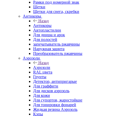
Рамки под номерной знак
Щетки
Щетки для снега, скребки
Антикоры
Назад
Антикоры
Автопластилин
Для днища и арок
Для полостей
запечатыватель ржавчины
Наружная защита
Преобразователь ржавчины
Аэрозоли
Назад
Аэрозоли
RAL цвета
Грунты
Детектор, антипригарые
Для граффити
Для дисков аэрозоль
Для кожи
Для супортов, жаростойкие
Для тонировки фонарей
Жидкая резина Аэрозоль
Кэпы