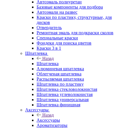
Автоэмаль полиуретан
Базовые компоненты для подбора
Автоэмали на развес
Краски по пластику, структурные, для
дисков
Отвердитель
Ремонтная эмаль для подкраски сколов
Специальные краски
Фондеки для поиска цветов
Краски 3 в 1
Шпатлевка
Назад
Шпатлевка
Алюминевая шпатлевка
Облегченая шпатлевка
Распыляемая шпатлевка
Шпатлевка по пластику
Шпатлевка стекловолокнистая
Шпатлевка углеволокнистая
Шпатлевка универсальная
Шпатлевка финишная
Аксессуары
Назад
Аксессуары
Ароматизаторы