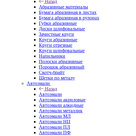
Назад
Абразивные материалы
Бумага абразивная в листах
Бумага абразивная в рулонах
Губки абразивные
Диски шлифовальные
Зачистные круги
Круги абразивные
Круги отрезные
Круги шлифовальные
Напильники
Полоски абразивные
Порошок абразивный
Скотч-брайт
Щетки по металу
Автоэмали
Назад
Автоэмали
Автоэмали акриловые
Автоэмали алкидные
Автоэмали металлик
Автоэмали МЛ
Автоэмали НЦ
Автоэмали ПЛ
Автоэмали ПФ