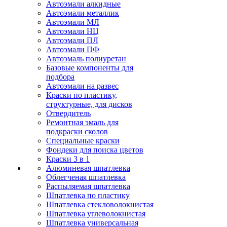
Автоэмали алкидные
Автоэмали металлик
Автоэмали МЛ
Автоэмали НЦ
Автоэмали ПЛ
Автоэмали ПФ
Автоэмаль полиуретан
Базовые компоненты для
подбора
Автоэмали на развес
Краски по пластику,
структурные, для дисков
Отвердитель
Ремонтная эмаль для
подкраски сколов
Специальные краски
Фондеки для поиска цветов
Краски 3 в 1
Алюминевая шпатлевка
Облегченая шпатлевка
Распыляемая шпатлевка
Шпатлевка по пластику
Шпатлевка стекловолокнистая
Шпатлевка углеволокнистая
Шпатлевка универсальная