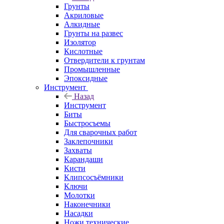
Грунты
Акриловые
Алкидные
Грунты на развес
Изолятор
Кислотные
Отвердители к грунтам
Промышленные
Эпоксидные
Инструмент
Назад
Инструмент
Биты
Быстросъемы
Для сварочных работ
Заклепочники
Захваты
Карандаши
Кисти
Клипсосъёмники
Ключи
Молотки
Наконечники
Насадки
Ножи технические