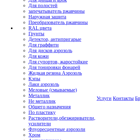
Для полостей
запечатыватель ржавчины
Наружная защита
Преобразователь ржавчины
RAL цвета
Грунты
Детектор, антипригарые
Для граффити
Для дисков аэрозоль
Для кожи
Для супортов, жаростойкие
Для тонировки фонарей
Жидкая резина Аэрозоль
Кэпы
Лаки аэрозоль
Меловые (смываемые)
Металлик
Услуги
Контакты
Б
Не металлик
Общего назначения
По пластику
Растворители,обезжириватели,
усилители
Флуоресцентные аэрозоли
Хром