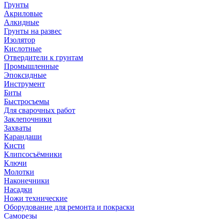
Грунты
Акриловые
Алкидные
Грунты на развес
Изолятор
Кислотные
Отвердители к грунтам
Промышленные
Эпоксидные
Инструмент
Биты
Быстросъемы
Для сварочных работ
Заклепочники
Захваты
Карандаши
Кисти
Клипсосъёмники
Ключи
Молотки
Наконечники
Насадки
Ножи технические
Оборудование для ремонта и покраски
Саморезы