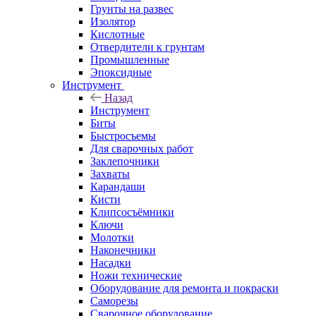
Грунты на развес
Изолятор
Кислотные
Отвердители к грунтам
Промышленные
Эпоксидные
Инструмент
Назад
Инструмент
Биты
Быстросъемы
Для сварочных работ
Заклепочники
Захваты
Карандаши
Кисти
Клипсосъёмники
Ключи
Молотки
Наконечники
Насадки
Ножи технические
Оборудование для ремонта и покраски
Саморезы
Сварочное оборудование