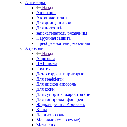
Антикоры
Назад
Антикоры
Автопластилин
Для днища и арок
Для полостей
запечатыватель ржавчины
Наружная защита
Преобразователь ржавчины
Аэрозоли
Назад
Аэрозоли
RAL цвета
Грунты
Детектор, антипригарые
Для граффити
Для дисков аэрозоль
Для кожи
Для супортов, жаростойкие
Для тонировки фонарей
Жидкая резина Аэрозоль
Кэпы
Лаки аэрозоль
Меловые (смываемые)
Металлик