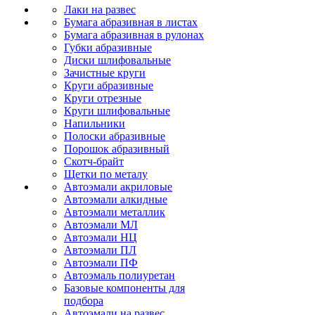
Лаки на развес
Бумага абразивная в листах
Бумага абразивная в рулонах
Губки абразивные
Диски шлифовальные
Зачистные круги
Круги абразивные
Круги отрезные
Круги шлифовальные
Напильники
Полоски абразивные
Порошок абразивный
Скотч-брайт
Щетки по металу
Автоэмали акриловые
Автоэмали алкидные
Автоэмали металлик
Автоэмали МЛ
Автоэмали НЦ
Автоэмали ПЛ
Автоэмали ПФ
Автоэмаль полиуретан
Базовые компоненты для
подбора
Автоэмали на развес