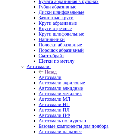
Бумага абразивная в рулонах
Губки абразивные
Диски шлифовальные
Зачистные круги
Круги абразивные
Круги отрезные
Круги шлифовальные
Напильники
Полоски абразивные
Порошок абразивный
Скотч-брайт
Щетки по металу
Автоэмали
Назад
Автоэмали
Автоэмали акриловые
Автоэмали алкидные
Автоэмали металлик
Автоэмали МЛ
Автоэмали НЦ
Автоэмали ПЛ
Автоэмали ПФ
Автоэмаль полиуретан
Базовые компоненты для подбора
Автоэмали на развес