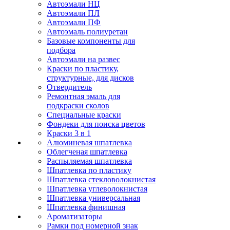
Автоэмали НЦ
Автоэмали ПЛ
Автоэмали ПФ
Автоэмаль полиуретан
Базовые компоненты для
подбора
Автоэмали на развес
Краски по пластику,
структурные, для дисков
Отвердитель
Ремонтная эмаль для
подкраски сколов
Специальные краски
Фондеки для поиска цветов
Краски 3 в 1
Алюминевая шпатлевка
Облегченая шпатлевка
Распыляемая шпатлевка
Шпатлевка по пластику
Шпатлевка стекловолокнистая
Шпатлевка углеволокнистая
Шпатлевка универсальная
Шпатлевка финишная
Ароматизаторы
Рамки под номерной знак