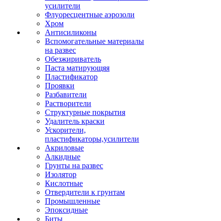
усилители
Флуоресцентные аэрозоли
Хром
Антисиликоны
Вспомогательные материалы
на развес
Обезжириватель
Паста матирующяя
Пластификатор
Проявки
Разбавители
Растворители
Структурные покрытия
Удалитель краски
Ускорители,
пластификаторы,усилители
Акриловые
Алкидные
Грунты на развес
Изолятор
Кислотные
Отвердители к грунтам
Промышленные
Эпоксидные
Биты