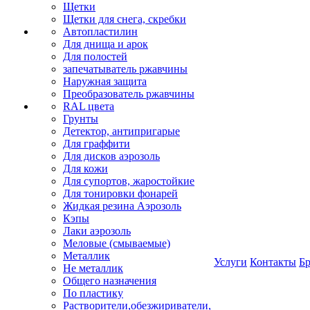
Щетки
Щетки для снега, скребки
Автопластилин
Для днища и арок
Для полостей
запечатыватель ржавчины
Наружная защита
Преобразователь ржавчины
RAL цвета
Грунты
Детектор, антипригарые
Для граффити
Для дисков аэрозоль
Для кожи
Для супортов, жаростойкие
Для тонировки фонарей
Жидкая резина Аэрозоль
Кэпы
Лаки аэрозоль
Меловые (смываемые)
Металлик
Услуги
Контакты
Б
Не металлик
Общего назначения
По пластику
Растворители,обезжириватели,