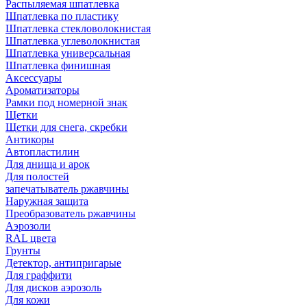
Распыляемая шпатлевка
Шпатлевка по пластику
Шпатлевка стекловолокнистая
Шпатлевка углеволокнистая
Шпатлевка универсальная
Шпатлевка финишная
Аксессуары
Ароматизаторы
Рамки под номерной знак
Щетки
Щетки для снега, скребки
Антикоры
Автопластилин
Для днища и арок
Для полостей
запечатыватель ржавчины
Наружная защита
Преобразователь ржавчины
Аэрозоли
RAL цвета
Грунты
Детектор, антипригарые
Для граффити
Для дисков аэрозоль
Для кожи