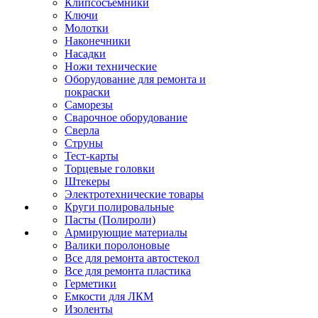
Клипсосъёмники
Ключи
Молотки
Наконечники
Насадки
Ножи технические
Оборудование для ремонта и
покраски
Саморезы
Сварочное оборудование
Сверла
Струны
Тест-карты
Торцевые головки
Штекеры
Электротехнические товары
Круги полировальные
Пасты (Полироли)
Армирующие материалы
Валики поролоновые
Все для ремонта автостекол
Все для ремонта пластика
Герметики
Емкости для ЛКМ
Изоленты