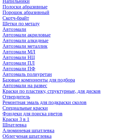
Напильники
Полоски абразивные
Порошок абразивный
Скотч-брайт
Щетки по металу
Автоэмали
Автоэмали акриловые
Автоэмали алкидные
Автоэмали металлик
Автоэмали МЛ
Автоэмали НЦ
Автоэмали ПЛ
Автоэмали ПФ
Автоэмаль полиуретан
Базовые компоненты для подбора
Автоэмали на развес
Краски по пластику, структурные, для дисков
Отвердитель
Ремонтная эмаль для подкраски сколов
Специальные краски
Фондеки для поиска цветов
Краски 3 в 1
Шпатлевка
Алюминевая шпатлевка
Облегченая шпатлевка