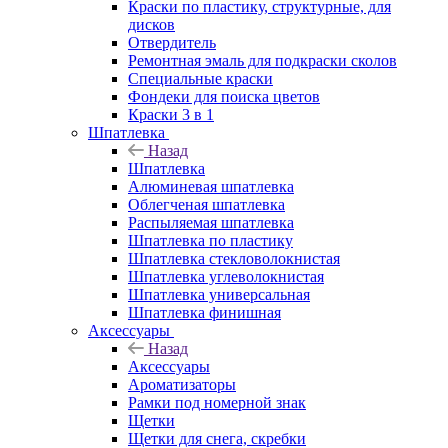
Краски по пластику, структурные, для
дисков
Отвердитель
Ремонтная эмаль для подкраски сколов
Специальные краски
Фондеки для поиска цветов
Краски 3 в 1
Шпатлевка
Назад
Шпатлевка
Алюминевая шпатлевка
Облегченая шпатлевка
Распыляемая шпатлевка
Шпатлевка по пластику
Шпатлевка стекловолокнистая
Шпатлевка углеволокнистая
Шпатлевка универсальная
Шпатлевка финишная
Аксессуары
Назад
Аксессуары
Ароматизаторы
Рамки под номерной знак
Щетки
Щетки для снега, скребки