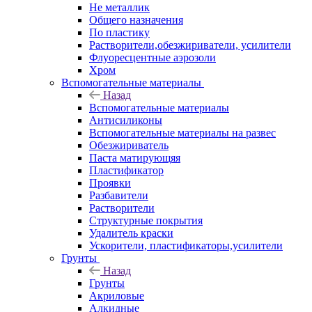
Не металлик
Общего назначения
По пластику
Растворители,обезжириватели, усилители
Флуоресцентные аэрозоли
Хром
Вспомогательные материалы
Назад
Вспомогательные материалы
Антисиликоны
Вспомогательные материалы на развес
Обезжириватель
Паста матирующяя
Пластификатор
Проявки
Разбавители
Растворители
Структурные покрытия
Удалитель краски
Ускорители, пластификаторы,усилители
Грунты
Назад
Грунты
Акриловые
Алкидные