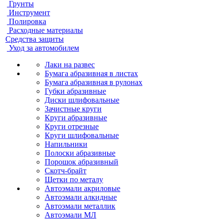
Грунты
Инструмент
Полировка
Расходные материалы
Средства защиты
Уход за автомобилем
Лаки на развес
Бумага абразивная в листах
Бумага абразивная в рулонах
Губки абразивные
Диски шлифовальные
Зачистные круги
Круги абразивные
Круги отрезные
Круги шлифовальные
Напильники
Полоски абразивные
Порошок абразивный
Скотч-брайт
Щетки по металу
Автоэмали акриловые
Автоэмали алкидные
Автоэмали металлик
Автоэмали МЛ