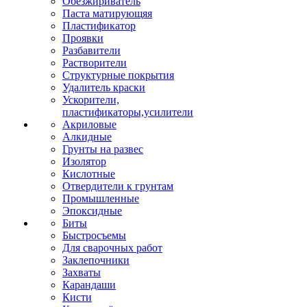
Обезжириватель
Паста матирующяя
Пластификатор
Проявки
Разбавители
Растворители
Структурные покрытия
Удалитель краски
Ускорители,
пластификаторы,усилители
Акриловые
Алкидные
Грунты на развес
Изолятор
Кислотные
Отвердители к грунтам
Промышленные
Эпоксидные
Биты
Быстросъемы
Для сварочных работ
Заклепочники
Захваты
Карандаши
Кисти