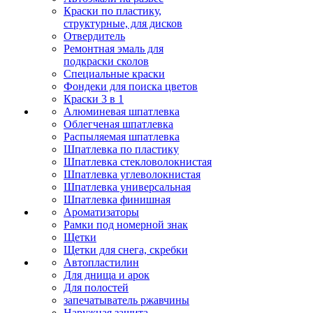
Краски по пластику,
структурные, для дисков
Отвердитель
Ремонтная эмаль для
подкраски сколов
Специальные краски
Фондеки для поиска цветов
Краски 3 в 1
Алюминевая шпатлевка
Облегченая шпатлевка
Распыляемая шпатлевка
Шпатлевка по пластику
Шпатлевка стекловолокнистая
Шпатлевка углеволокнистая
Шпатлевка универсальная
Шпатлевка финишная
Ароматизаторы
Рамки под номерной знак
Щетки
Щетки для снега, скребки
Автопластилин
Для днища и арок
Для полостей
запечатыватель ржавчины
Наружная защита