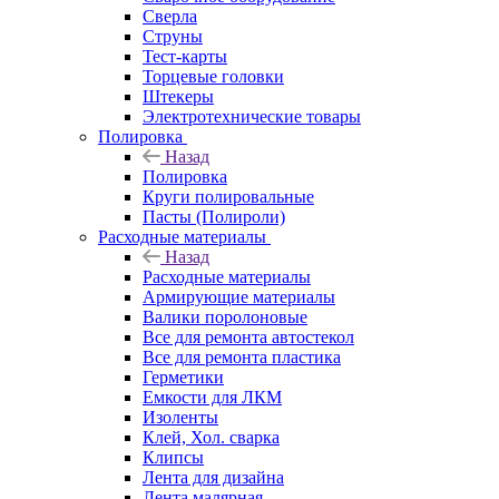
Сверла
Струны
Тест-карты
Торцевые головки
Штекеры
Электротехнические товары
Полировка
Назад
Полировка
Круги полировальные
Пасты (Полироли)
Расходные материалы
Назад
Расходные материалы
Армирующие материалы
Валики поролоновые
Все для ремонта автостекол
Все для ремонта пластика
Герметики
Емкости для ЛКМ
Изоленты
Клей, Хол. сварка
Клипсы
Лента для дизайна
Лента малярная