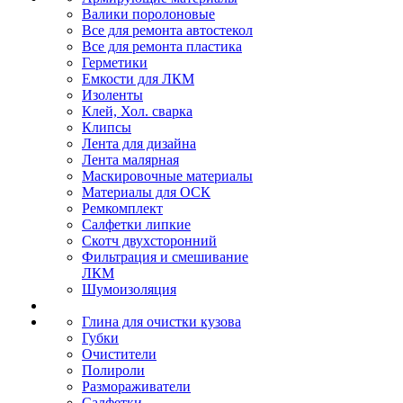
Валики поролоновые
Все для ремонта автостекол
Все для ремонта пластика
Герметики
Емкости для ЛКМ
Изоленты
Клей, Хол. сварка
Клипсы
Лента для дизайна
Лента малярная
Маскировочные материалы
Материалы для ОСК
Ремкомплект
Салфетки липкие
Скотч двухсторонний
Фильтрация и смешивание
ЛКМ
Шумоизоляция
Глина для очистки кузова
Губки
Очистители
Полироли
Размораживатели
Салфетки