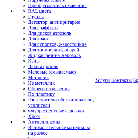
Преобразователь ржавчины
RAL цвета
Грунты
Детектор, антипригарые
Для граффити
Для дисков аэрозоль
Для кожи
Для супортов, жаростойкие
Для тонировки фонарей
Жидкая резина Аэрозоль
Кэпы
Лаки аэрозоль
Меловые (смываемые)
Металлик
Услуги
Контакты
Б
Не металлик
Общего назначения
По пластику
Растворители,обезжириватели,
усилители
Флуоресцентные аэрозоли
Хром
Антисиликоны
Вспомогательные материалы
на развес