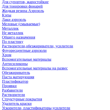
Для супортов, жаростойкие
Для тонировки фонарей
Жидкая резина Аэрозоль
Кэпы
Лаки аэрозоль
Меловые (смываемые)
Металлик
Не металлик
Общего назначения
По пластику
Растворители,обезжириватели, усилители
Флуоресцентные аэрозоли
Хром
Вспомогательные материалы
Антисиликоны
Вспомогательные материалы на развес
Обезжириватель
Паста матирующяя
Пластификатор
Проявки
Разбавители
Растворители
Структурные покрытия
Удалитель краски
Ускорители, пластификаторы,усилители