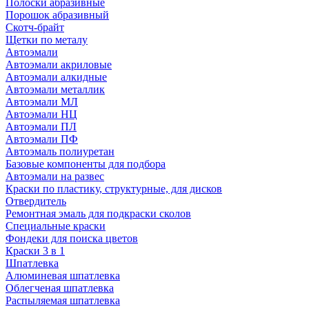
Полоски абразивные
Порошок абразивный
Скотч-брайт
Щетки по металу
Автоэмали
Автоэмали акриловые
Автоэмали алкидные
Автоэмали металлик
Автоэмали МЛ
Автоэмали НЦ
Автоэмали ПЛ
Автоэмали ПФ
Автоэмаль полиуретан
Базовые компоненты для подбора
Автоэмали на развес
Краски по пластику, структурные, для дисков
Отвердитель
Ремонтная эмаль для подкраски сколов
Специальные краски
Фондеки для поиска цветов
Краски 3 в 1
Шпатлевка
Алюминевая шпатлевка
Облегченая шпатлевка
Распыляемая шпатлевка