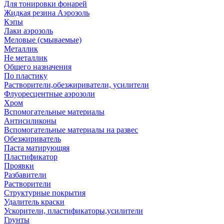
Для тонировки фонарей
Жидкая резина Аэрозоль
Кэпы
Лаки аэрозоль
Меловые (смываемые)
Металлик
Не металлик
Общего назначения
По пластику
Растворители,обезжириватели, усилители
Флуоресцентные аэрозоли
Хром
Вспомогательные материалы
Антисиликоны
Вспомогательные материалы на развес
Обезжириватель
Паста матирующяя
Пластификатор
Проявки
Разбавители
Растворители
Структурные покрытия
Удалитель краски
Ускорители, пластификаторы,усилители
Грунты