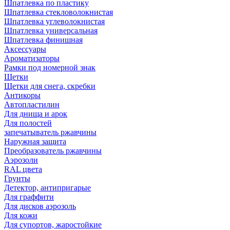
Шпатлевка по пластику
Шпатлевка стекловолокнистая
Шпатлевка углеволокнистая
Шпатлевка универсальная
Шпатлевка финишная
Аксессуары
Ароматизаторы
Рамки под номерной знак
Щетки
Щетки для снега, скребки
Антикоры
Автопластилин
Для днища и арок
Для полостей
запечатыватель ржавчины
Наружная защита
Преобразователь ржавчины
Аэрозоли
RAL цвета
Грунты
Детектор, антипригарые
Для граффити
Для дисков аэрозоль
Для кожи
Для супортов, жаростойкие