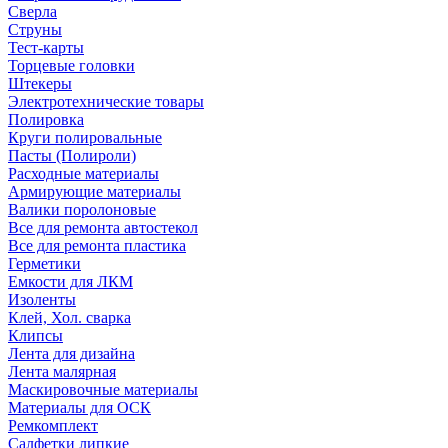
Сверла
Струны
Тест-карты
Торцевые головки
Штекеры
Электротехнические товары
Полировка
Круги полировальные
Пасты (Полироли)
Расходные материалы
Армирующие материалы
Валики поролоновые
Все для ремонта автостекол
Все для ремонта пластика
Герметики
Емкости для ЛКМ
Изоленты
Клей, Хол. сварка
Клипсы
Лента для дизайна
Лента малярная
Маскировочные материалы
Материалы для ОСК
Ремкомплект
Салфетки липкие