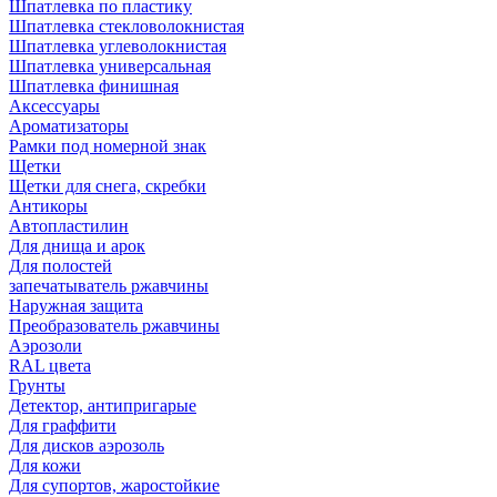
Шпатлевка по пластику
Шпатлевка стекловолокнистая
Шпатлевка углеволокнистая
Шпатлевка универсальная
Шпатлевка финишная
Аксессуары
Ароматизаторы
Рамки под номерной знак
Щетки
Щетки для снега, скребки
Антикоры
Автопластилин
Для днища и арок
Для полостей
запечатыватель ржавчины
Наружная защита
Преобразователь ржавчины
Аэрозоли
RAL цвета
Грунты
Детектор, антипригарые
Для граффити
Для дисков аэрозоль
Для кожи
Для супортов, жаростойкие