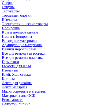
Сверла
Струны
Тест-карты
Торцевые головки
Штекеры
Электротехнические товары
Полировка
Круги полировальные
Пасты (Полироли)
Расходные материалы
Армирующие материалы
Валики поролоновые
Все для ремонта автостекол
Все для ремонта пластика
Герметики
Емкости для ЛКМ
Изоленты
Клей, Хол. сварка
Клипсы
Лента для дизайна
Лента малярная
Маскировочные материалы
Материалы для ОСК
Ремкомплект
Салфетки липкие