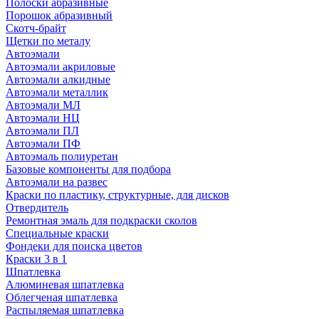
Полоски абразивные
Порошок абразивный
Скотч-брайт
Щетки по металу
Автоэмали
Автоэмали акриловые
Автоэмали алкидные
Автоэмали металлик
Автоэмали МЛ
Автоэмали НЦ
Автоэмали ПЛ
Автоэмали ПФ
Автоэмаль полиуретан
Базовые компоненты для подбора
Автоэмали на развес
Краски по пластику, структурные, для дисков
Отвердитель
Ремонтная эмаль для подкраски сколов
Специальные краски
Фондеки для поиска цветов
Краски 3 в 1
Шпатлевка
Алюминевая шпатлевка
Облегченая шпатлевка
Распыляемая шпатлевка