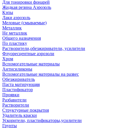
Для тонировки фонарей
Жидкая резина Аэрозоль
Кэпы
Лаки аэрозоль
Меловые (смываемые)
Металлик
Не металлик
Общего назначения
По пластику
Растворители,обезжириватели, усилители
Флуоресцентные аэрозоли
Хром
Вспомогательные материалы
Антисиликоны
Вспомогательные материалы на развес
Обезжириватель
Паста матирующяя
Пластификатор
Проявки
Разбавители
Растворители
Структурные покрытия
Удалитель краски
Ускорители, пластификаторы,усилители
Грунты