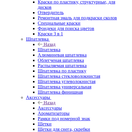
Краски по пластику, структурные, для
дисков
Отвердитель
Ремонтная эмаль для подкраски сколов
Специальные краски
Фондеки для поиска цветов
Краски 3 в 1
Шпатлевка
Назад
Шпатлевка
Алюминевая шпатлевка
Облегченая шпатлевка
Распыляемая шпатлевка
Шпатлевка по пластику
Шпатлевка стекловолокнистая
Шпатлевка углеволокнистая
Шпатлевка универсальная
Шпатлевка финишная
Аксессуары
Назад
Аксессуары
Ароматизаторы
Рамки под номерной знак
Щетки
Щетки для снега, скребки