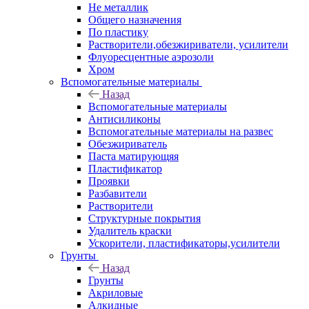
Не металлик
Общего назначения
По пластику
Растворители,обезжириватели, усилители
Флуоресцентные аэрозоли
Хром
Вспомогательные материалы
Назад
Вспомогательные материалы
Антисиликоны
Вспомогательные материалы на развес
Обезжириватель
Паста матирующяя
Пластификатор
Проявки
Разбавители
Растворители
Структурные покрытия
Удалитель краски
Ускорители, пластификаторы,усилители
Грунты
Назад
Грунты
Акриловые
Алкидные