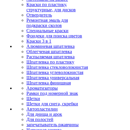
Краски по пластику,
структурные, для дисков
Отвердитель
Ремонтная эмаль для
подкраски сколов
Специальные краски
Фондеки для поиска цветов
Краски 3 в 1
Алюминевая шпатлевка
Облегченая шпатлевка
Распыляемая шпатлевка
Шпатлевка по пластику
Шпатлевка стекловолокнистая
Шпатлевка углеволокнистая
Шпатлевка универсальная
Шпатлевка финишная
Ароматизаторы
Рамки под номерной знак
Щетки
Щетки для снега, скребки
Автопластилин
Для днища и арок
Для полостей
запечатыватель ржавчины
Наружная защита