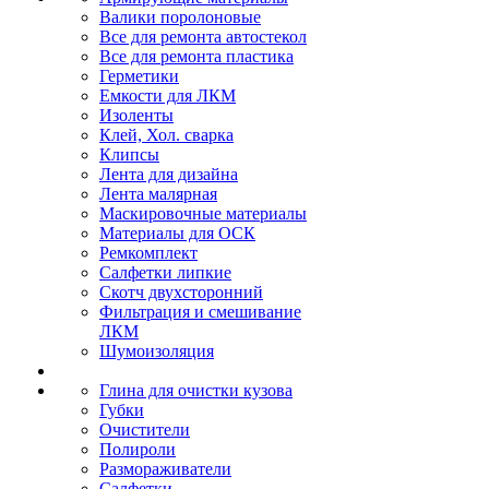
Валики поролоновые
Все для ремонта автостекол
Все для ремонта пластика
Герметики
Емкости для ЛКМ
Изоленты
Клей, Хол. сварка
Клипсы
Лента для дизайна
Лента малярная
Маскировочные материалы
Материалы для ОСК
Ремкомплект
Салфетки липкие
Скотч двухсторонний
Фильтрация и смешивание
ЛКМ
Шумоизоляция
Глина для очистки кузова
Губки
Очистители
Полироли
Размораживатели
Салфетки