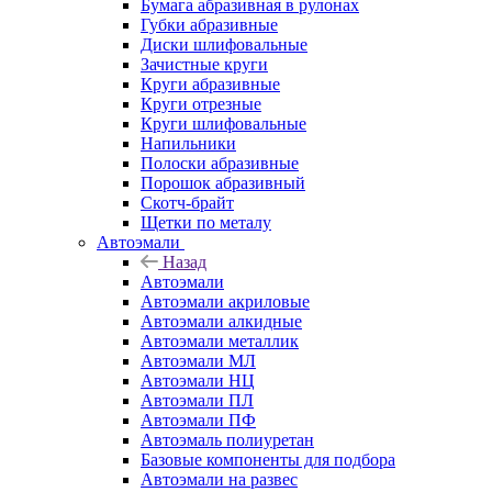
Бумага абразивная в рулонах
Губки абразивные
Диски шлифовальные
Зачистные круги
Круги абразивные
Круги отрезные
Круги шлифовальные
Напильники
Полоски абразивные
Порошок абразивный
Скотч-брайт
Щетки по металу
Автоэмали
Назад
Автоэмали
Автоэмали акриловые
Автоэмали алкидные
Автоэмали металлик
Автоэмали МЛ
Автоэмали НЦ
Автоэмали ПЛ
Автоэмали ПФ
Автоэмаль полиуретан
Базовые компоненты для подбора
Автоэмали на развес