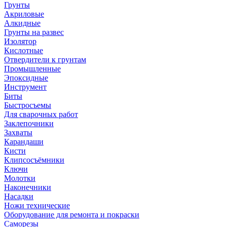
Грунты
Акриловые
Алкидные
Грунты на развес
Изолятор
Кислотные
Отвердители к грунтам
Промышленные
Эпоксидные
Инструмент
Биты
Быстросъемы
Для сварочных работ
Заклепочники
Захваты
Карандаши
Кисти
Клипсосъёмники
Ключи
Молотки
Наконечники
Насадки
Ножи технические
Оборудование для ремонта и покраски
Саморезы