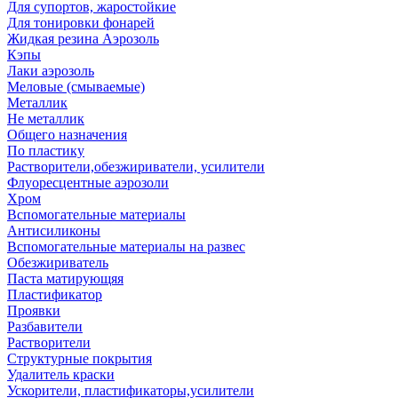
Для супортов, жаростойкие
Для тонировки фонарей
Жидкая резина Аэрозоль
Кэпы
Лаки аэрозоль
Меловые (смываемые)
Металлик
Не металлик
Общего назначения
По пластику
Растворители,обезжириватели, усилители
Флуоресцентные аэрозоли
Хром
Вспомогательные материалы
Антисиликоны
Вспомогательные материалы на развес
Обезжириватель
Паста матирующяя
Пластификатор
Проявки
Разбавители
Растворители
Структурные покрытия
Удалитель краски
Ускорители, пластификаторы,усилители