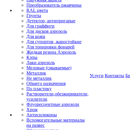
Преобразователь ржавчины
RAL цвета
Грунты
Детектор, антипригарые
Для граффити
Для дисков аэрозоль
Для кожи
Для супортов, жаростойкие
Для тонировки фонарей
Жидкая резина Аэрозоль
Кэпы
Лаки аэрозоль
Меловые (смываемые)
Металлик
Услуги
Контакты
Б
Не металлик
Общего назначения
По пластику
Растворители,обезжириватели,
усилители
Флуоресцентные аэрозоли
Хром
Антисиликоны
Вспомогательные материалы
на развес