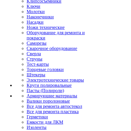
Клипсосъёмники
Ключи
Молотки
Наконечники
Насадки
Ножи технические
Оборудование для ремонта и
покраски
Саморезы
Сварочное оборудование
Сверла
Струны
Тест-карты
Торцевые головки
Штекеры
Электротехнические товары
Круги полировальные
Пасты (Полироли)
Армирующие материалы
Валики поролоновые
Все для ремонта автостекол
Все для ремонта пластика
Герметики
Емкости для ЛКМ
Изоленты