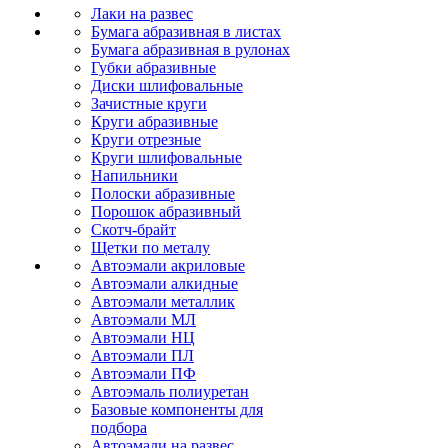
Лаки на развес
Бумага абразивная в листах
Бумага абразивная в рулонах
Губки абразивные
Диски шлифовальные
Зачистные круги
Круги абразивные
Круги отрезные
Круги шлифовальные
Напильники
Полоски абразивные
Порошок абразивный
Скотч-брайт
Щетки по металу
Автоэмали акриловые
Автоэмали алкидные
Автоэмали металлик
Автоэмали МЛ
Автоэмали НЦ
Автоэмали ПЛ
Автоэмали ПФ
Автоэмаль полиуретан
Базовые компоненты для
подбора
Автоэмали на развес