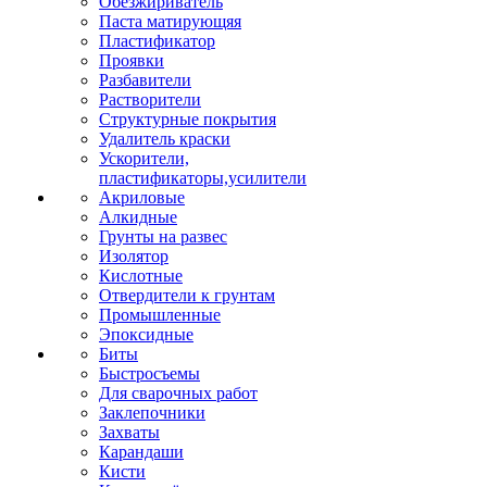
Обезжириватель
Паста матирующяя
Пластификатор
Проявки
Разбавители
Растворители
Структурные покрытия
Удалитель краски
Ускорители,
пластификаторы,усилители
Акриловые
Алкидные
Грунты на развес
Изолятор
Кислотные
Отвердители к грунтам
Промышленные
Эпоксидные
Биты
Быстросъемы
Для сварочных работ
Заклепочники
Захваты
Карандаши
Кисти