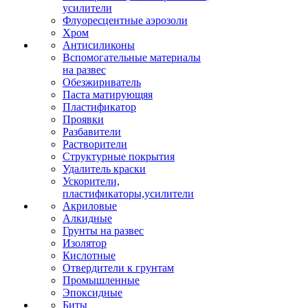
усилители
Флуоресцентные аэрозоли
Хром
Антисиликоны
Вспомогательные материалы
на развес
Обезжириватель
Паста матирующяя
Пластификатор
Проявки
Разбавители
Растворители
Структурные покрытия
Удалитель краски
Ускорители,
пластификаторы,усилители
Акриловые
Алкидные
Грунты на развес
Изолятор
Кислотные
Отвердители к грунтам
Промышленные
Эпоксидные
Биты