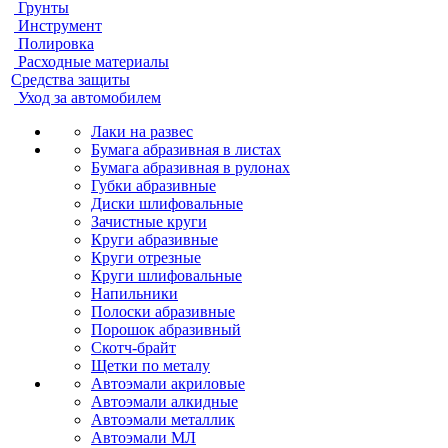
Грунты
Инструмент
Полировка
Расходные материалы
Средства защиты
Уход за автомобилем
Лаки на развес
Бумага абразивная в листах
Бумага абразивная в рулонах
Губки абразивные
Диски шлифовальные
Зачистные круги
Круги абразивные
Круги отрезные
Круги шлифовальные
Напильники
Полоски абразивные
Порошок абразивный
Скотч-брайт
Щетки по металу
Автоэмали акриловые
Автоэмали алкидные
Автоэмали металлик
Автоэмали МЛ