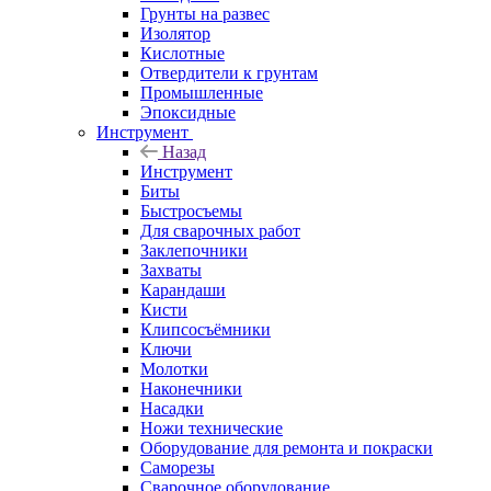
Грунты на развес
Изолятор
Кислотные
Отвердители к грунтам
Промышленные
Эпоксидные
Инструмент
Назад
Инструмент
Биты
Быстросъемы
Для сварочных работ
Заклепочники
Захваты
Карандаши
Кисти
Клипсосъёмники
Ключи
Молотки
Наконечники
Насадки
Ножи технические
Оборудование для ремонта и покраски
Саморезы
Сварочное оборудование