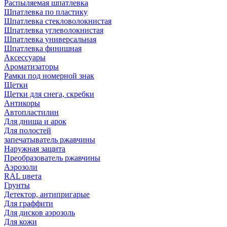
Распыляемая шпатлевка
Шпатлевка по пластику
Шпатлевка стекловолокнистая
Шпатлевка углеволокнистая
Шпатлевка универсальная
Шпатлевка финишная
Аксессуары
Ароматизаторы
Рамки под номерной знак
Щетки
Щетки для снега, скребки
Антикоры
Автопластилин
Для днища и арок
Для полостей
запечатыватель ржавчины
Наружная защита
Преобразователь ржавчины
Аэрозоли
RAL цвета
Грунты
Детектор, антипригарые
Для граффити
Для дисков аэрозоль
Для кожи