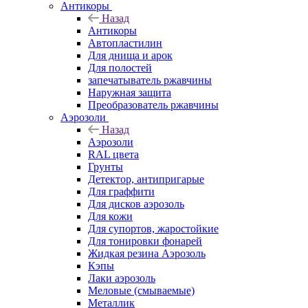
Антикоры
Назад
Антикоры
Автопластилин
Для днища и арок
Для полостей
запечатыватель ржавчины
Наружная защита
Преобразователь ржавчины
Аэрозоли
Назад
Аэрозоли
RAL цвета
Грунты
Детектор, антипригарые
Для граффити
Для дисков аэрозоль
Для кожи
Для супортов, жаростойкие
Для тонировки фонарей
Жидкая резина Аэрозоль
Кэпы
Лаки аэрозоль
Меловые (смываемые)
Металлик