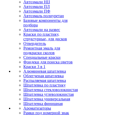
Автоэмали НЦ
Автоэмали ПЛ
Автоэмали ПФ
Автоэмаль полиуретан
Базовые компоненты для
подбора
Автоэмали на развес
Краски по пластику,
структурные, для дисков
Отвердитель
Ремонтная эмаль для
подкраски сколов
Специальные краски
Фондеки для поиска цветов
Краски 3 в 1
Алюминевая шпатлевка
Облегченая шпатлевка
Распыляемая шпатлевка
Шпатлевка по пластику
Шпатлевка стекловолокнистая
Шпатлевка углеволокнистая
Шпатлевка универсальная
Шпатлевка финишная
Ароматизаторы
Рамки под номерной знак