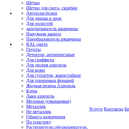
Щетки
Щетки для снега, скребки
Автопластилин
Для днища и арок
Для полостей
запечатыватель ржавчины
Наружная защита
Преобразователь ржавчины
RAL цвета
Грунты
Детектор, антипригарые
Для граффити
Для дисков аэрозоль
Для кожи
Для супортов, жаростойкие
Для тонировки фонарей
Жидкая резина Аэрозоль
Кэпы
Лаки аэрозоль
Меловые (смываемые)
Металлик
Услуги
Контакты
Б
Не металлик
Общего назначения
По пластику
Растворители,обезжириватели,