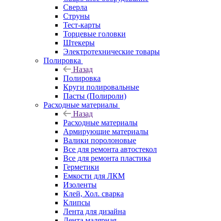
Сверла
Струны
Тест-карты
Торцевые головки
Штекеры
Электротехнические товары
Полировка
Назад
Полировка
Круги полировальные
Пасты (Полироли)
Расходные материалы
Назад
Расходные материалы
Армирующие материалы
Валики поролоновые
Все для ремонта автостекол
Все для ремонта пластика
Герметики
Емкости для ЛКМ
Изоленты
Клей, Хол. сварка
Клипсы
Лента для дизайна
Лента малярная