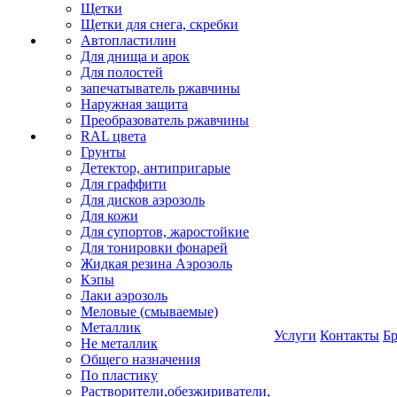
Щетки
Щетки для снега, скребки
Автопластилин
Для днища и арок
Для полостей
запечатыватель ржавчины
Наружная защита
Преобразователь ржавчины
RAL цвета
Грунты
Детектор, антипригарые
Для граффити
Для дисков аэрозоль
Для кожи
Для супортов, жаростойкие
Для тонировки фонарей
Жидкая резина Аэрозоль
Кэпы
Лаки аэрозоль
Меловые (смываемые)
Металлик
Услуги
Контакты
Б
Не металлик
Общего назначения
По пластику
Растворители,обезжириватели,