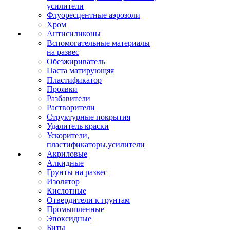
усилители
Флуоресцентные аэрозоли
Хром
Антисиликоны
Вспомогательные материалы
на развес
Обезжириватель
Паста матирующяя
Пластификатор
Проявки
Разбавители
Растворители
Структурные покрытия
Удалитель краски
Ускорители,
пластификаторы,усилители
Акриловые
Алкидные
Грунты на развес
Изолятор
Кислотные
Отвердители к грунтам
Промышленные
Эпоксидные
Биты