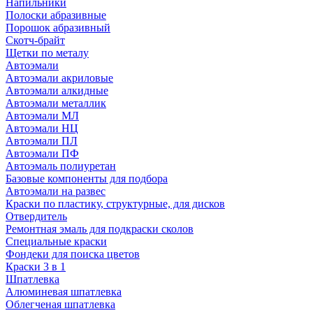
Напильники
Полоски абразивные
Порошок абразивный
Скотч-брайт
Щетки по металу
Автоэмали
Автоэмали акриловые
Автоэмали алкидные
Автоэмали металлик
Автоэмали МЛ
Автоэмали НЦ
Автоэмали ПЛ
Автоэмали ПФ
Автоэмаль полиуретан
Базовые компоненты для подбора
Автоэмали на развес
Краски по пластику, структурные, для дисков
Отвердитель
Ремонтная эмаль для подкраски сколов
Специальные краски
Фондеки для поиска цветов
Краски 3 в 1
Шпатлевка
Алюминевая шпатлевка
Облегченая шпатлевка