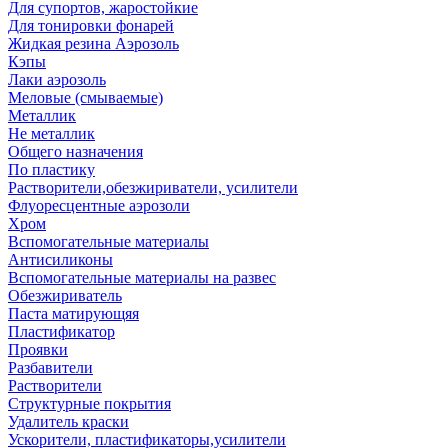
Для супортов, жаростойкие
Для тонировки фонарей
Жидкая резина Аэрозоль
Кэпы
Лаки аэрозоль
Меловые (смываемые)
Металлик
Не металлик
Общего назначения
По пластику
Растворители,обезжириватели, усилители
Флуоресцентные аэрозоли
Хром
Вспомогательные материалы
Антисиликоны
Вспомогательные материалы на развес
Обезжириватель
Паста матирующяя
Пластификатор
Проявки
Разбавители
Растворители
Структурные покрытия
Удалитель краски
Ускорители, пластификаторы,усилители