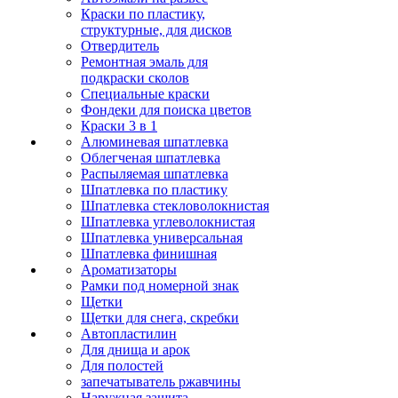
Краски по пластику,
структурные, для дисков
Отвердитель
Ремонтная эмаль для
подкраски сколов
Специальные краски
Фондеки для поиска цветов
Краски 3 в 1
Алюминевая шпатлевка
Облегченая шпатлевка
Распыляемая шпатлевка
Шпатлевка по пластику
Шпатлевка стекловолокнистая
Шпатлевка углеволокнистая
Шпатлевка универсальная
Шпатлевка финишная
Ароматизаторы
Рамки под номерной знак
Щетки
Щетки для снега, скребки
Автопластилин
Для днища и арок
Для полостей
запечатыватель ржавчины
Наружная защита