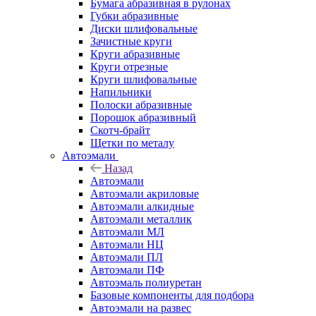
Бумага абразивная в рулонах
Губки абразивные
Диски шлифовальные
Зачистные круги
Круги абразивные
Круги отрезные
Круги шлифовальные
Напильники
Полоски абразивные
Порошок абразивный
Скотч-брайт
Щетки по металу
Автоэмали
Назад
Автоэмали
Автоэмали акриловые
Автоэмали алкидные
Автоэмали металлик
Автоэмали МЛ
Автоэмали НЦ
Автоэмали ПЛ
Автоэмали ПФ
Автоэмаль полиуретан
Базовые компоненты для подбора
Автоэмали на развес