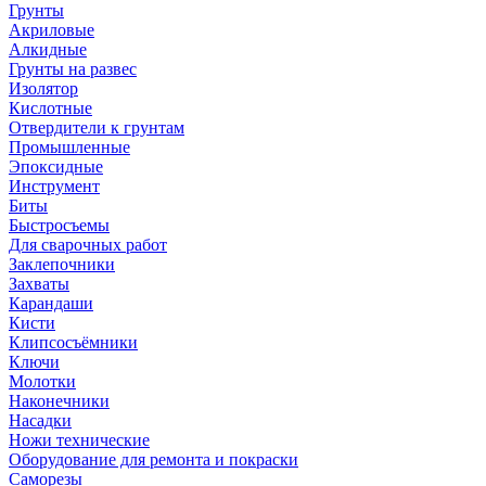
Грунты
Акриловые
Алкидные
Грунты на развес
Изолятор
Кислотные
Отвердители к грунтам
Промышленные
Эпоксидные
Инструмент
Биты
Быстросъемы
Для сварочных работ
Заклепочники
Захваты
Карандаши
Кисти
Клипсосъёмники
Ключи
Молотки
Наконечники
Насадки
Ножи технические
Оборудование для ремонта и покраски
Саморезы