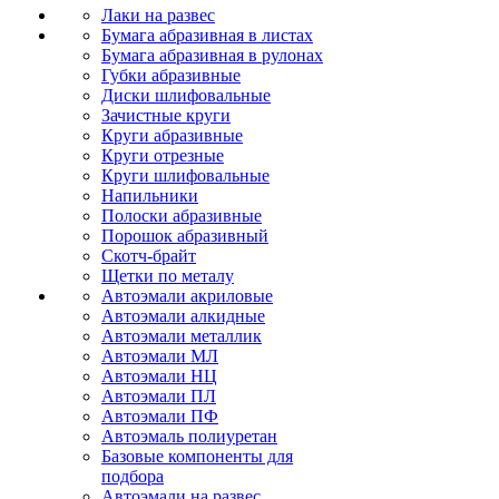
Лаки на развес
Бумага абразивная в листах
Бумага абразивная в рулонах
Губки абразивные
Диски шлифовальные
Зачистные круги
Круги абразивные
Круги отрезные
Круги шлифовальные
Напильники
Полоски абразивные
Порошок абразивный
Скотч-брайт
Щетки по металу
Автоэмали акриловые
Автоэмали алкидные
Автоэмали металлик
Автоэмали МЛ
Автоэмали НЦ
Автоэмали ПЛ
Автоэмали ПФ
Автоэмаль полиуретан
Базовые компоненты для
подбора
Автоэмали на развес