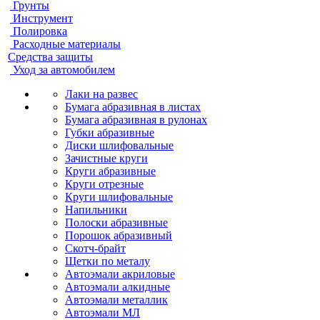
Грунты
Инструмент
Полировка
Расходные материалы
Средства защиты
Уход за автомобилем
Лаки на развес
Бумага абразивная в листах
Бумага абразивная в рулонах
Губки абразивные
Диски шлифовальные
Зачистные круги
Круги абразивные
Круги отрезные
Круги шлифовальные
Напильники
Полоски абразивные
Порошок абразивный
Скотч-брайт
Щетки по металу
Автоэмали акриловые
Автоэмали алкидные
Автоэмали металлик
Автоэмали МЛ