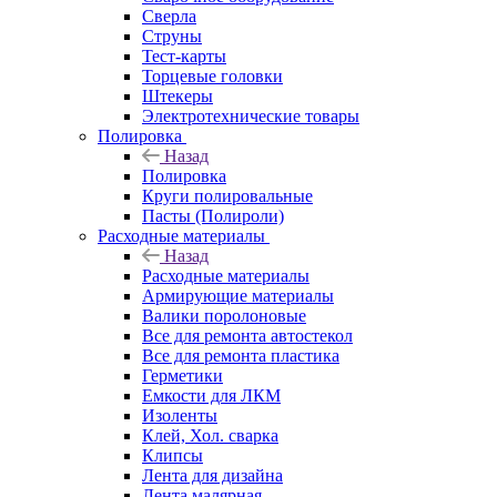
Сверла
Струны
Тест-карты
Торцевые головки
Штекеры
Электротехнические товары
Полировка
Назад
Полировка
Круги полировальные
Пасты (Полироли)
Расходные материалы
Назад
Расходные материалы
Армирующие материалы
Валики поролоновые
Все для ремонта автостекол
Все для ремонта пластика
Герметики
Емкости для ЛКМ
Изоленты
Клей, Хол. сварка
Клипсы
Лента для дизайна
Лента малярная