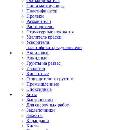
Обезжириватель
Паста матирующяя
Пластификатор
Проявки
Разбавители
Растворители
Структурные покрытия
Удалитель краски
Ускорители,
пластификаторы,усилители
Акриловые
Алкидные
Грунты на развес
Изолятор
Кислотные
Отвердители к грунтам
Промышленные
Эпоксидные
Биты
Быстросъемы
Для сварочных работ
Заклепочники
Захваты
Карандаши
Кисти