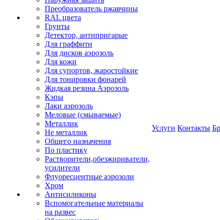
Преобразователь ржавчины
RAL цвета
Грунты
Детектор, антипригарые
Для граффити
Для дисков аэрозоль
Для кожи
Для супортов, жаростойкие
Для тонировки фонарей
Жидкая резина Аэрозоль
Кэпы
Лаки аэрозоль
Меловые (смываемые)
Металлик
Услуги
Контакты
Б
Не металлик
Общего назначения
По пластику
Растворители,обезжириватели,
усилители
Флуоресцентные аэрозоли
Хром
Антисиликоны
Вспомогательные материалы
на развес