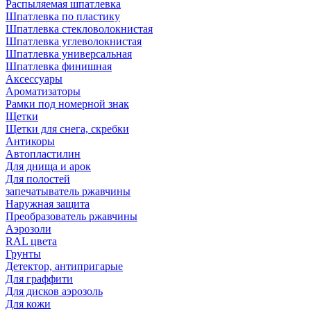
Распыляемая шпатлевка
Шпатлевка по пластику
Шпатлевка стекловолокнистая
Шпатлевка углеволокнистая
Шпатлевка универсальная
Шпатлевка финишная
Аксессуары
Ароматизаторы
Рамки под номерной знак
Щетки
Щетки для снега, скребки
Антикоры
Автопластилин
Для днища и арок
Для полостей
запечатыватель ржавчины
Наружная защита
Преобразователь ржавчины
Аэрозоли
RAL цвета
Грунты
Детектор, антипригарые
Для граффити
Для дисков аэрозоль
Для кожи