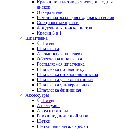
Краски по пластику, структурные, для
дисков
Отвердитель
Ремонтная эмаль для подкраски сколов
Специальные краски
Фондеки для поиска цветов
Краски 3 в 1
Шпатлевка
Назад
Шпатлевка
Алюминевая шпатлевка
Облегченая шпатлевка
Распыляемая шпатлевка
Шпатлевка по пластику
Шпатлевка стекловолокнистая
Шпатлевка углеволокнистая
Шпатлевка универсальная
Шпатлевка финишная
Аксессуары
Назад
Аксессуары
Ароматизаторы
Рамки под номерной знак
Щетки
Щетки для снега, скребки