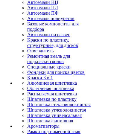
Автоэмали НЦ
Автоэмали ПЛ
Автоэмали ПФ
Автоэмаль полиуретан
Базовые компоненты для
подбора
Автоэмали на развес
Краски по пластику,
структурные, для дисков
Отвердитель
Ремонтная эмаль для
подкраски сколов
Специальные краски
Фондеки для поиска цветов
Краски 3 в 1
Алюминевая шпатлевка
Облегченая шпатлевка
Распыляемая шпатлевка
Шпатлевка по пластику
Шпатлевка стекловолокнистая
Шпатлевка углеволокнистая
Шпатлевка универсальная
Шпатлевка финишная
Ароматизаторы
Рамки под номерной знак