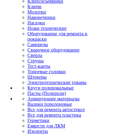
Клипсосъёмники
Ключи
Молотки
Наконечники
Насадки
Ножи технические
Оборудование для ремонта и
покраски
Саморезы
Сварочное оборудование
Сверла
Струны
Тест-карты
Торцевые головки
Штекеры
Электротехнические товары
Круги полировальные
Пасты (Полироли)
Армирующие материалы
Валики поролоновые
Все для ремонта автостекол
Все для ремонта пластика
Герметики
Емкости для ЛКМ
Изоленты