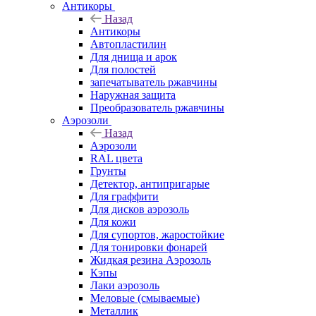
Антикоры
Назад
Антикоры
Автопластилин
Для днища и арок
Для полостей
запечатыватель ржавчины
Наружная защита
Преобразователь ржавчины
Аэрозоли
Назад
Аэрозоли
RAL цвета
Грунты
Детектор, антипригарые
Для граффити
Для дисков аэрозоль
Для кожи
Для супортов, жаростойкие
Для тонировки фонарей
Жидкая резина Аэрозоль
Кэпы
Лаки аэрозоль
Меловые (смываемые)
Металлик