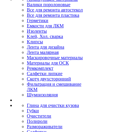
Валики поролоновые
Все для ремонта автостекол
Все для ремонта пластика
Герметики
Емкости для ЛКМ
Изоленты
Клей, Хол. сварка
Клипсы
Лента для дизайна
Лента малярная
Маскировочные материалы
Материалы для ОСК
Ремкомплект
Салфетки липкие
Скотч двухсторонний
Фильтрация и смешивание
ЛКМ
Шумоизоляция
Глина для очистки кузова
Губки
Очистители
Полироли
Размораживатели
Салфетки