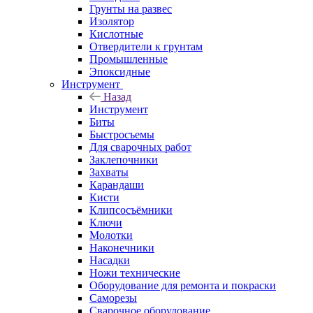
Грунты на развес
Изолятор
Кислотные
Отвердители к грунтам
Промышленные
Эпоксидные
Инструмент
Назад
Инструмент
Биты
Быстросъемы
Для сварочных работ
Заклепочники
Захваты
Карандаши
Кисти
Клипсосъёмники
Ключи
Молотки
Наконечники
Насадки
Ножи технические
Оборудование для ремонта и покраски
Саморезы
Сварочное оборудование