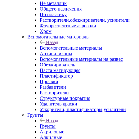
Не металлик
Общего назначения
По пластику
Растворители,обезжириватели, усилители
Флуоресцентные аэрозоли
Хром
Вспомогательные материалы
Назад
Вспомогательные материалы
Антисиликоны
Вспомогательные материалы на развес
Обезжириватель
Паста матирующяя
Пластификатор
Проявки
Разбавители
Растворители
Структурные покрытия
Удалитель краски
Ускорители, пластификаторы,усилители
Грунты
Назад
Грунты
Акриловые
Алкидные