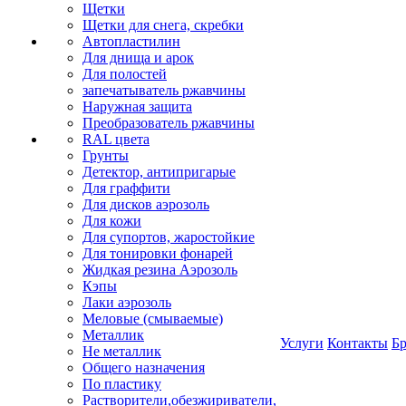
Щетки
Щетки для снега, скребки
Автопластилин
Для днища и арок
Для полостей
запечатыватель ржавчины
Наружная защита
Преобразователь ржавчины
RAL цвета
Грунты
Детектор, антипригарые
Для граффити
Для дисков аэрозоль
Для кожи
Для супортов, жаростойкие
Для тонировки фонарей
Жидкая резина Аэрозоль
Кэпы
Лаки аэрозоль
Меловые (смываемые)
Металлик
Услуги
Контакты
Б
Не металлик
Общего назначения
По пластику
Растворители,обезжириватели,