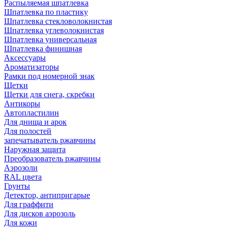
Распыляемая шпатлевка
Шпатлевка по пластику
Шпатлевка стекловолокнистая
Шпатлевка углеволокнистая
Шпатлевка универсальная
Шпатлевка финишная
Аксессуары
Ароматизаторы
Рамки под номерной знак
Щетки
Щетки для снега, скребки
Антикоры
Автопластилин
Для днища и арок
Для полостей
запечатыватель ржавчины
Наружная защита
Преобразователь ржавчины
Аэрозоли
RAL цвета
Грунты
Детектор, антипригарые
Для граффити
Для дисков аэрозоль
Для кожи