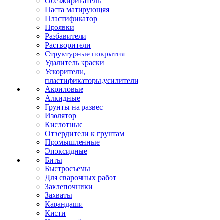
Обезжириватель
Паста матирующяя
Пластификатор
Проявки
Разбавители
Растворители
Структурные покрытия
Удалитель краски
Ускорители,
пластификаторы,усилители
Акриловые
Алкидные
Грунты на развес
Изолятор
Кислотные
Отвердители к грунтам
Промышленные
Эпоксидные
Биты
Быстросъемы
Для сварочных работ
Заклепочники
Захваты
Карандаши
Кисти