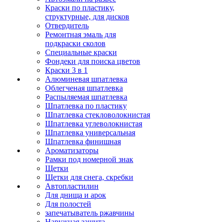
Краски по пластику,
структурные, для дисков
Отвердитель
Ремонтная эмаль для
подкраски сколов
Специальные краски
Фондеки для поиска цветов
Краски 3 в 1
Алюминевая шпатлевка
Облегченая шпатлевка
Распыляемая шпатлевка
Шпатлевка по пластику
Шпатлевка стекловолокнистая
Шпатлевка углеволокнистая
Шпатлевка универсальная
Шпатлевка финишная
Ароматизаторы
Рамки под номерной знак
Щетки
Щетки для снега, скребки
Автопластилин
Для днища и арок
Для полостей
запечатыватель ржавчины
Наружная защита