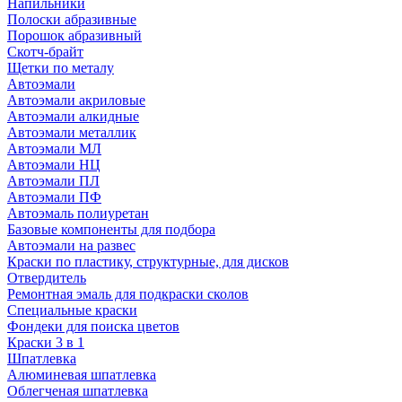
Напильники
Полоски абразивные
Порошок абразивный
Скотч-брайт
Щетки по металу
Автоэмали
Автоэмали акриловые
Автоэмали алкидные
Автоэмали металлик
Автоэмали МЛ
Автоэмали НЦ
Автоэмали ПЛ
Автоэмали ПФ
Автоэмаль полиуретан
Базовые компоненты для подбора
Автоэмали на развес
Краски по пластику, структурные, для дисков
Отвердитель
Ремонтная эмаль для подкраски сколов
Специальные краски
Фондеки для поиска цветов
Краски 3 в 1
Шпатлевка
Алюминевая шпатлевка
Облегченая шпатлевка