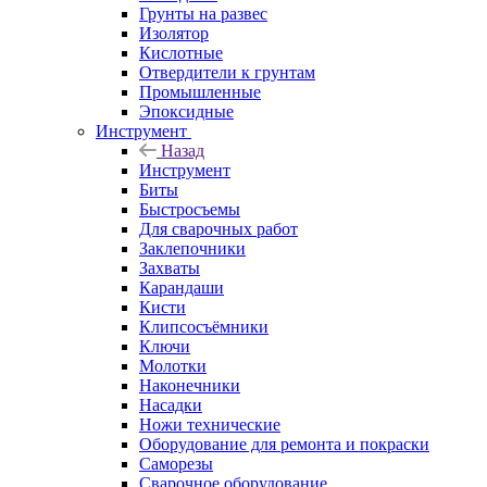
Грунты на развес
Изолятор
Кислотные
Отвердители к грунтам
Промышленные
Эпоксидные
Инструмент
Назад
Инструмент
Биты
Быстросъемы
Для сварочных работ
Заклепочники
Захваты
Карандаши
Кисти
Клипсосъёмники
Ключи
Молотки
Наконечники
Насадки
Ножи технические
Оборудование для ремонта и покраски
Саморезы
Сварочное оборудование