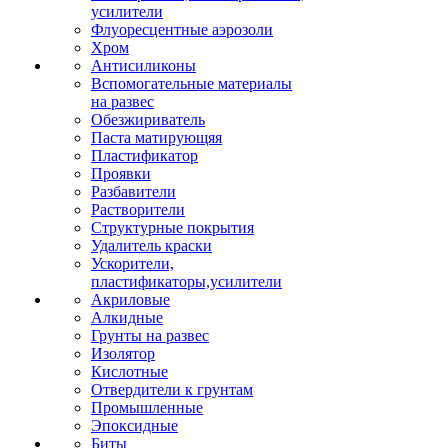
усилители
Флуоресцентные аэрозоли
Хром
Антисиликоны
Вспомогательные материалы
на развес
Обезжириватель
Паста матирующяя
Пластификатор
Проявки
Разбавители
Растворители
Структурные покрытия
Удалитель краски
Ускорители,
пластификаторы,усилители
Акриловые
Алкидные
Грунты на развес
Изолятор
Кислотные
Отвердители к грунтам
Промышленные
Эпоксидные
Биты