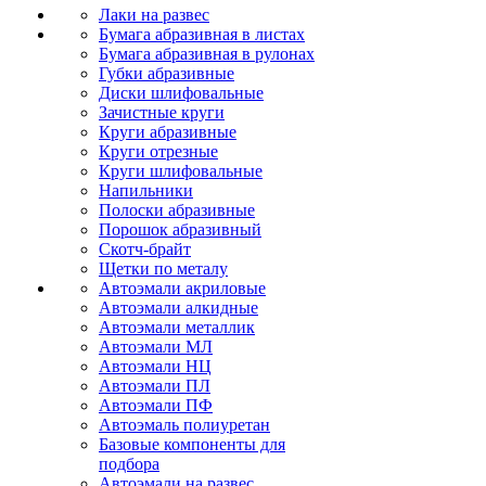
Лаки на развес
Бумага абразивная в листах
Бумага абразивная в рулонах
Губки абразивные
Диски шлифовальные
Зачистные круги
Круги абразивные
Круги отрезные
Круги шлифовальные
Напильники
Полоски абразивные
Порошок абразивный
Скотч-брайт
Щетки по металу
Автоэмали акриловые
Автоэмали алкидные
Автоэмали металлик
Автоэмали МЛ
Автоэмали НЦ
Автоэмали ПЛ
Автоэмали ПФ
Автоэмаль полиуретан
Базовые компоненты для
подбора
Автоэмали на развес