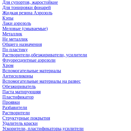
Для супортов, жаростойкие
Для тонировки фонарей
Жидкая резина Аэрозоль
Кэпы
Лаки аэрозоль
Меловые (смываемые)
Металлик
Не металлик
Общего назначения
По пластику
Растворители,обезжириватели, усилители
Флуоресцентные аэрозоли
Хром
Вспомогательные материалы
Антисиликоны
Вспомогательные материалы на развес
Обезжириватель
Паста матирующяя
Пластификатор
Проявки
Разбавители
Растворители
Структурные покрытия
Удалитель краски
Ускорители, пластификаторы,усилители