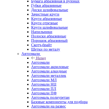
Бумага абразивная в рулонах
Губки абразивные
Диски шлифовальные
Зачистные круги
Круги абразивные
Круги отрезные
Круги шлифовальные
Напильники
Полоски абразивные
Порошок абразивный
Скотч-брайт
Щетки по металу
Автоэмали
Назад
Автоэмали
Автоэмали акриловые
Автоэмали алкидные
Автоэмали металлик
Автоэмали МЛ
Автоэмали НЦ
Автоэмали ПЛ
Автоэмали ПФ
Автоэмаль полиуретан
Базовые компоненты для подбора
Автоэмали на развес