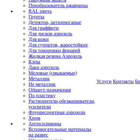
Преобразователь ржавчины
RAL цвета
Грунты
Детектор, антипригарые
Для граффити
Для дисков аэрозоль
Для кожи
Для супортов, жаростойкие
Для тонировки фонарей
Жидкая резина Аэрозоль
Кэпы
Лаки аэрозоль
Меловые (смываемые)
Металлик
Услуги
Контакты
Б
Не металлик
Общего назначения
По пластику
Растворители,обезжириватели,
усилители
Флуоресцентные аэрозоли
Хром
Антисиликоны
Вспомогательные материалы
на развес