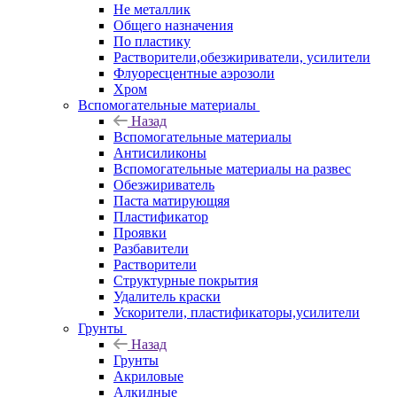
Не металлик
Общего назначения
По пластику
Растворители,обезжириватели, усилители
Флуоресцентные аэрозоли
Хром
Вспомогательные материалы
Назад
Вспомогательные материалы
Антисиликоны
Вспомогательные материалы на развес
Обезжириватель
Паста матирующяя
Пластификатор
Проявки
Разбавители
Растворители
Структурные покрытия
Удалитель краски
Ускорители, пластификаторы,усилители
Грунты
Назад
Грунты
Акриловые
Алкидные