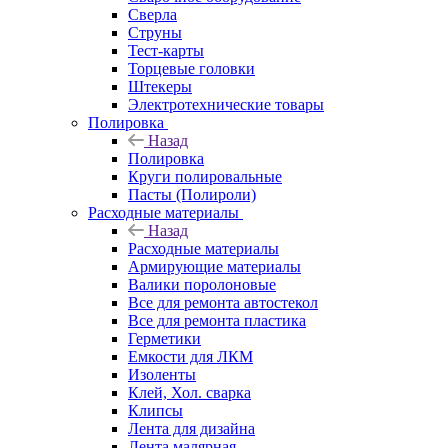
Сверла
Струны
Тест-карты
Торцевые головки
Штекеры
Электротехнические товары
Полировка
Назад
Полировка
Круги полировальные
Пасты (Полироли)
Расходные материалы
Назад
Расходные материалы
Армирующие материалы
Валики поролоновые
Все для ремонта автостекол
Все для ремонта пластика
Герметики
Емкости для ЛКМ
Изоленты
Клей, Хол. сварка
Клипсы
Лента для дизайна
Лента малярная