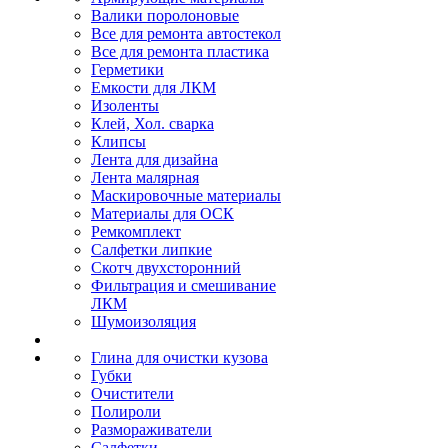
Валики поролоновые
Все для ремонта автостекол
Все для ремонта пластика
Герметики
Емкости для ЛКМ
Изоленты
Клей, Хол. сварка
Клипсы
Лента для дизайна
Лента малярная
Маскировочные материалы
Материалы для ОСК
Ремкомплект
Салфетки липкие
Скотч двухсторонний
Фильтрация и смешивание
ЛКМ
Шумоизоляция
Глина для очистки кузова
Губки
Очистители
Полироли
Размораживатели
Салфетки