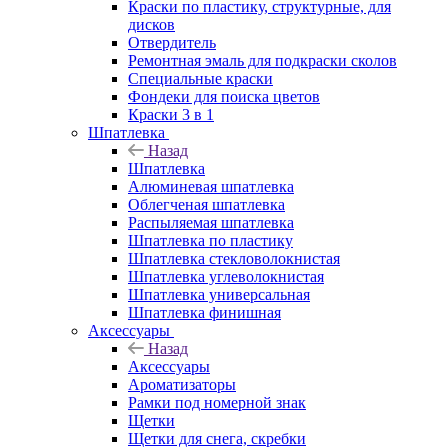
Краски по пластику, структурные, для
дисков
Отвердитель
Ремонтная эмаль для подкраски сколов
Специальные краски
Фондеки для поиска цветов
Краски 3 в 1
Шпатлевка
Назад
Шпатлевка
Алюминевая шпатлевка
Облегченая шпатлевка
Распыляемая шпатлевка
Шпатлевка по пластику
Шпатлевка стекловолокнистая
Шпатлевка углеволокнистая
Шпатлевка универсальная
Шпатлевка финишная
Аксессуары
Назад
Аксессуары
Ароматизаторы
Рамки под номерной знак
Щетки
Щетки для снега, скребки