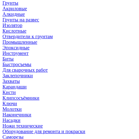
Грунты
Акриловые
Алкидные
Грунты на развес
Изолятор
Кислотные
Отвердители к грунтам
Промышленные
Эпоксидные
Инструмент
Биты
Быстросъемы
Для сварочных работ
Заклепочники
Захваты
Карандаши
Кисти
Клипсосъёмники
Ключи
Молотки
Наконечники
Насадки
Ножи технические
Оборудование для ремонта и покраски
Саморезы