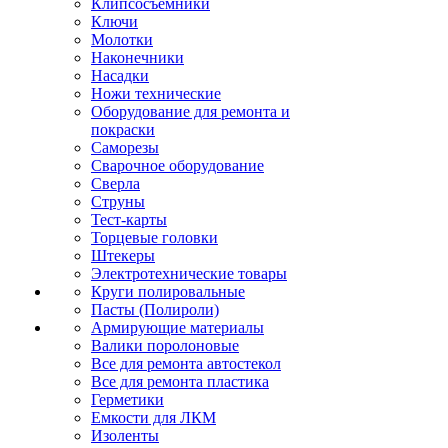
Клипсосъёмники
Ключи
Молотки
Наконечники
Насадки
Ножи технические
Оборудование для ремонта и
покраски
Саморезы
Сварочное оборудование
Сверла
Струны
Тест-карты
Торцевые головки
Штекеры
Электротехнические товары
Круги полировальные
Пасты (Полироли)
Армирующие материалы
Валики поролоновые
Все для ремонта автостекол
Все для ремонта пластика
Герметики
Емкости для ЛКМ
Изоленты