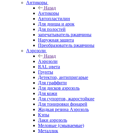
Антикоры
Назад
Антикоры
Автопластилин
Для днища и арок
Для полостей
запечатыватель ржавчины
Наружная защита
Преобразователь ржавчины
Аэрозоли
Назад
Аэрозоли
RAL цвета
Грунты
Детектор, антипригарые
Для граффити
Для дисков аэрозоль
Для кожи
Для супортов, жаростойкие
Для тонировки фонарей
Жидкая резина Аэрозоль
Кэпы
Лаки аэрозоль
Меловые (смываемые)
Металлик