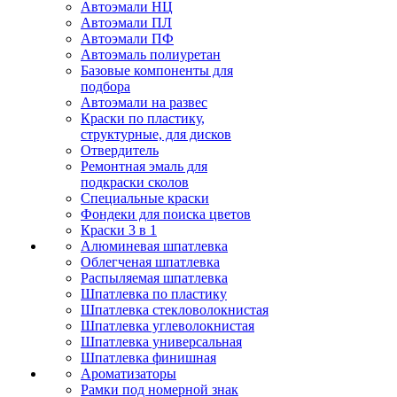
Автоэмали НЦ
Автоэмали ПЛ
Автоэмали ПФ
Автоэмаль полиуретан
Базовые компоненты для
подбора
Автоэмали на развес
Краски по пластику,
структурные, для дисков
Отвердитель
Ремонтная эмаль для
подкраски сколов
Специальные краски
Фондеки для поиска цветов
Краски 3 в 1
Алюминевая шпатлевка
Облегченая шпатлевка
Распыляемая шпатлевка
Шпатлевка по пластику
Шпатлевка стекловолокнистая
Шпатлевка углеволокнистая
Шпатлевка универсальная
Шпатлевка финишная
Ароматизаторы
Рамки под номерной знак