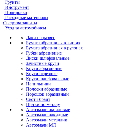
Грунты
Инструмент
Полировка
Расходные материалы
Средства защиты
Уход за автомобилем
Лаки на развес
Бумага абразивная в листах
Бумага абразивная в рулонах
Губки абразивные
Диски шлифовальные
Зачистные круги
Круги абразивные
Круги отрезные
Круги шлифовальные
Напильники
Полоски абразивные
Порошок абразивный
Скотч-брайт
Щетки по металу
Автоэмали акриловые
Автоэмали алкидные
Автоэмали металлик
Автоэмали МЛ